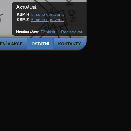
Aktuálně
KSP-H
5. série opravena
KSP-Z
5. série opravena
Nepřihlášen:
Přihlásit
|
Registrovat
NÍ A AKCE
OSTATNÍ
KONTAKTY