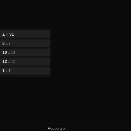
Σ = 31
8
z 8
10
z 10
12
z 12
1
z 14
Podporuje: