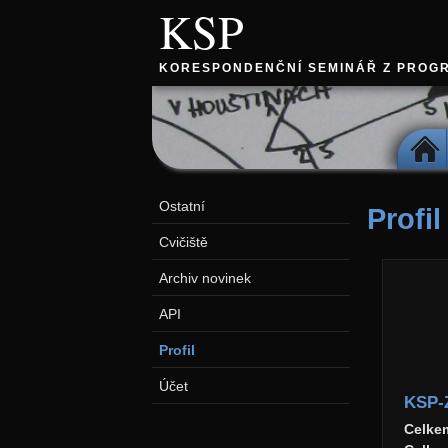
KSP
KORESPONDENČNÍ SEMINÁŘ Z PROG
DOMŮ
Ostatní
Profil
Cvičiště
Archiv novinek
API
Profil
Účet
KSP-
Celke