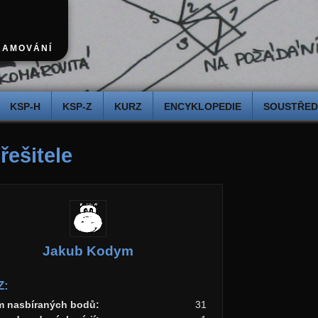
RAMOVÁNÍ
KSP-H
KSP-Z
KURZ
ENCYKLOPEDIE
SOUSTŘEDĚ
 řešitele
Jakub Kodym
Z:
m nasbíraných bodů:
31