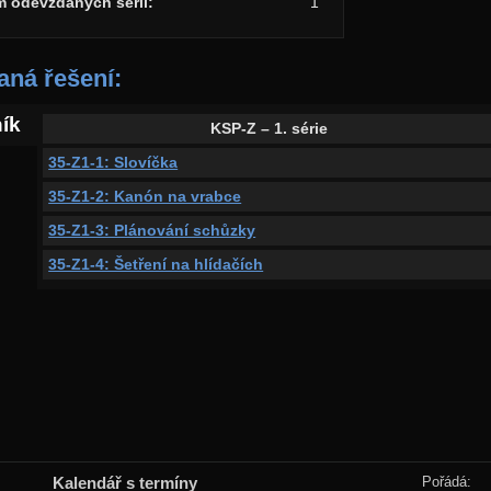
m odevzdaných sérií:
1
ná řešení:
ník
KSP-Z – 1. série
35-Z1-1: Slovíčka
35-Z1-2: Kanón na vrabce
35-Z1-3: Plánování schůzky
35-Z1-4: Šetření na hlídačích
Kalendář s termíny
Pořádá: