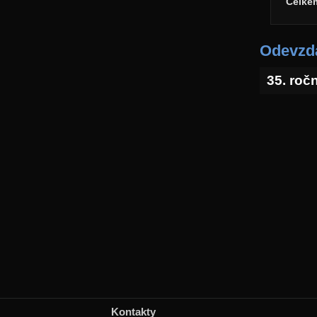
Celke
Odevzda
35. roč
Kontakty