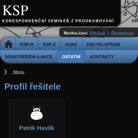
KSP
KORESPONDENČNÍ SEMINÁŘ Z PROGRAMOVÁNÍ
Nepřihlášen:
Přihlásit
|
Registrovat
DOMŮ
KSP-H
KSP-Z
KURZ
ENCYKLOPEDIE
SOUSTŘEDĚNÍ A AKCE
OSTATNÍ
KONTAKTY
Menu
Ostatní
Profil řešitele
Cvičiště
Archiv novinek
API
Profil
Patrik Havlík
Účet