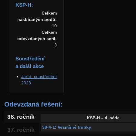
KSP-H:
Celkem
nasbíraných bodů:
10
Celkem
odevzdaných sérií:
3
Soustředění
a další akce
Jarní soustředění
2023
Odevzdaná řešení:
38. ročník
KSP-H – 4. série
38-4-1: Vesmírné trubky
37. ročník