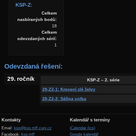
KSP-Z:
Celkem
nasbíraných bodů:
18
Celkem
odevzdaných sérií:
1
Odevzdaná řešení:
29. ročník
KSP-Z – 2. série
29-Z2-1: Krocení zlé želvy
29-Z2-2: Sářina volba
Kontakty
Kalendář s termíny
Email:
ksp@ksp.mff.cuni.cz
iCalendar (ics)
Facebook:
ksp.mff
Google kalendář