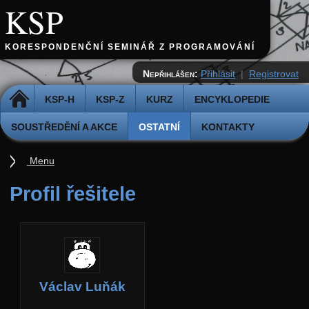
KSP
KORESPONDENČNÍ SEMINÁŘ Z PROGRAMOVÁNÍ
Nepřihlášen:
Přihlásit
|
Registrovat
DOMŮ
KSP-H
KSP-Z
KURZ
ENCYKLOPEDIE
SOUSTŘEDĚNÍ A AKCE
OSTATNÍ
KONTAKTY
Menu
Ostatní
Profil řešitele
Cvičiště
Archiv novinek
API
Profil
Václav Luňák
Účet