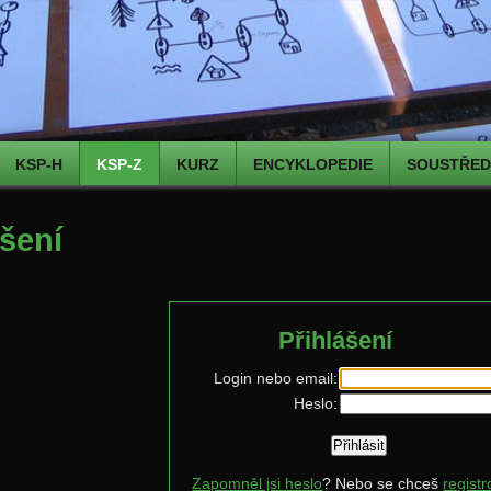
KSP-H
KSP-Z
KURZ
ENCYKLOPEDIE
SOUSTŘEDĚ
ášení
Přihlášení
Login nebo email:
Heslo:
Zapomněl jsi heslo
? Nebo se chceš
registr