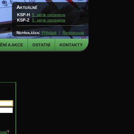
Aktuálně
KSP-H
5. série opravena
KSP-Z
5. série opravena
Nepřihlášen:
Přihlásit
|
Registrovat
NÍ A AKCE
OSTATNÍ
KONTAKTY
ovat
?