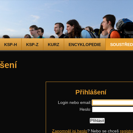
KSP-H
KSP-Z
KURZ
ENCYKLOPEDIE
SOUSTŘEDĚ
ášení
Přihlášení
Login nebo email:
Heslo:
Zapomněl jsi heslo
? Nebo se chceš
registr