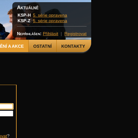
Aktuálně
KSP-H
5. série opravena
KSP-Z
5. série opravena
Nepřihlášen:
Přihlásit
|
Registrovat
NÍ A AKCE
OSTATNÍ
KONTAKTY
ovat
?