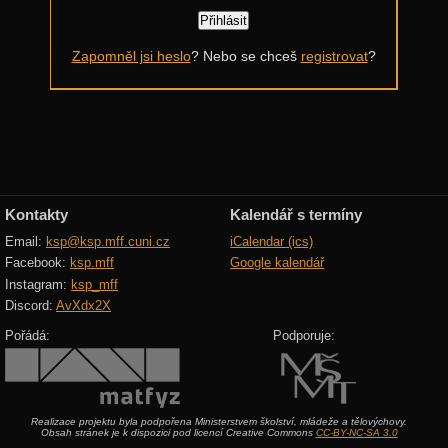
Další výzvy
Zapomněl jsi heslo
? Nebo se chceš
registrovat
?
Historické akce
Kontakty
Kalendář s termíny
Email:
ksp@ksp.mff.cuni.cz
iCalendar (ics)
Facebook:
ksp.mff
Google kalendář
Instagram:
ksp_mff
Discord:
AvXdx2X
Pořádá:
Podporuje:
Realizace projektu byla podpořena Ministerstvem školství, mládeže a tělovýchovy.
Obsah stránek je k dispozici pod licencí Creative Commons
CC-BY-NC-SA 3.0