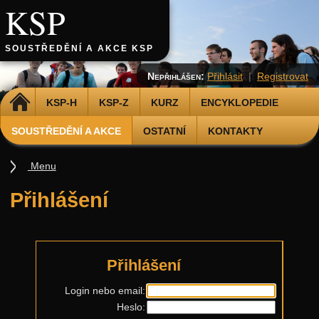
KSP
SOUSTŘEDĚNÍ A AKCE KSP
Nepřihlášen:
Přihlásit
|
Registrovat
DOMŮ
KSP-H
KSP-Z
KURZ
ENCYKLOPEDIE
SOUSTŘEDĚNÍ A AKCE
OSTATNÍ
KONTAKTY
Menu
Soustředění
Přihlášení
Smršť
Další akce
Putovní přednášky
Přihlášení
Kalíšky
Login nebo email:
Heslo:
DOD