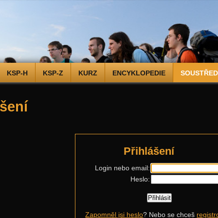
KSP-H
KSP-Z
KURZ
ENCYKLOPEDIE
SOUSTŘEDĚ
ášení
Přihlášení
Login nebo email:
Heslo:
Zapomněl jsi heslo
? Nebo se chceš
registr