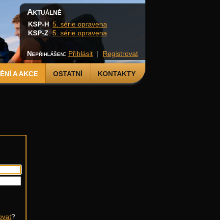
Aktuálně
KSP-H
5. série opravena
KSP-Z
5. série opravena
Nepřihlášen:
Přihlásit
|
Registrovat
NÍ A AKCE
OSTATNÍ
KONTAKTY
ovat
?