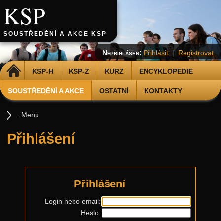
KSP
SOUSTŘEDĚNÍ A AKCE KSP
Nepřihlášen:
Přihlásit
|
Registrovat
DOMŮ
KSP-H
KSP-Z
KURZ
ENCYKLOPEDIE
SOUSTŘEDĚNÍ A AKCE
OSTATNÍ
KONTAKTY
Menu
Soustředění
Přihlášení
Smršť
Další akce
Putovní přednášky
Přihlášení
Kalíšky
Login nebo email:
Heslo:
DOD