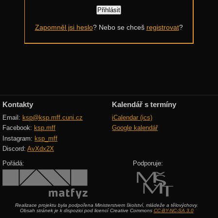
Další výzvy
Zapomněl jsi heslo
? Nebo se chceš
registrovat
?
Historické akce
Kontakty
Kalendář s termíny
Email:
ksp@ksp.mff.cuni.cz
iCalendar (ics)
Facebook:
ksp.mff
Google kalendář
Instagram:
ksp_mff
Discord:
AvXdx2X
Pořádá:
Podporuje:
Realizace projektu byla podpořena Ministerstvem školství, mládeže a tělovýchovy.
Obsah stránek je k dispozici pod licencí Creative Commons
CC-BY-NC-SA 3.0