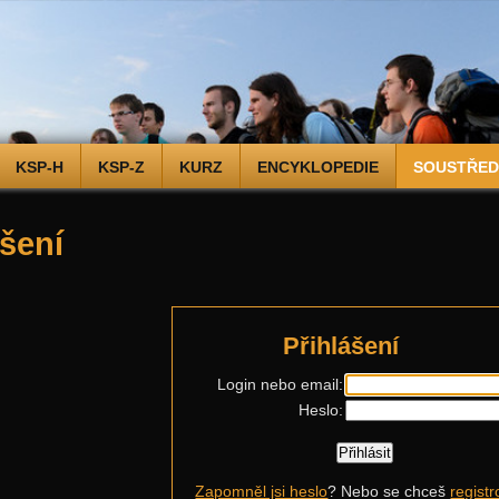
KSP-H
KSP-Z
KURZ
ENCYKLOPEDIE
SOUSTŘEDĚ
ášení
Přihlášení
Login nebo email:
Heslo:
Zapomněl jsi heslo
? Nebo se chceš
registr