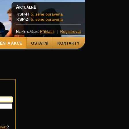
Aktuálně
KSP-H
5. série opravena
KSP-Z
5. série opravena
Nepřihlášen:
Přihlásit
|
Registrovat
NÍ A AKCE
OSTATNÍ
KONTAKTY
ovat
?