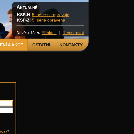
Aktuálně
KSP-H
5. série se opravuje
KSP-Z
5. série opravena
Nepřihlášen:
Přihlásit
|
Registrovat
NÍ A AKCE
OSTATNÍ
KONTAKTY
ovat
?