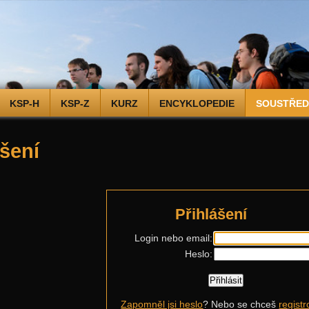
KSP-H
KSP-Z
KURZ
ENCYKLOPEDIE
SOUSTŘEDĚ
ášení
Přihlášení
Login nebo email:
Heslo:
Zapomněl jsi heslo
? Nebo se chceš
registr