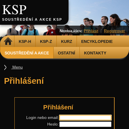
KSP
SOUSTŘEDĚNÍ A AKCE KSP
Nepřihlášen:
Přihlásit
|
Registrovat
DOMŮ
KSP-H
KSP-Z
KURZ
ENCYKLOPEDIE
SOUSTŘEDĚNÍ A AKCE
OSTATNÍ
KONTAKTY
Menu
Soustředění
Přihlášení
Smršť
Další akce
Putovní přednášky
Přihlášení
Kalíšky
Login nebo email:
Heslo:
DOD