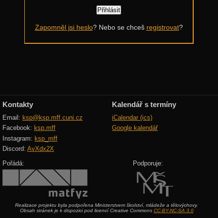
Další výzvy
Zapomněl jsi heslo
? Nebo se chceš
registrovat
?
Historické akce
Kontakty
Kalendář s termíny
Email:
ksp@ksp.mff.cuni.cz
iCalendar (ics)
Facebook:
ksp.mff
Google kalendář
Instagram:
ksp_mff
Discord:
AvXdx2X
Pořádá:
Podporuje:
Realizace projektu byla podpořena Ministerstvem školství, mládeže a tělovýchovy.
Obsah stránek je k dispozici pod licencí Creative Commons
CC-BY-NC-SA 3.0