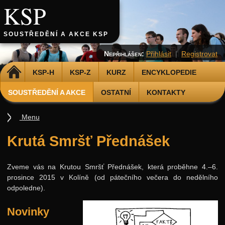
KSP
SOUSTŘEDĚNÍ A AKCE KSP
Nepřihlášen:
Přihlásit
|
Registrovat
DOMŮ
KSP-H
KSP-Z
KURZ
ENCYKLOPEDIE
SOUSTŘEDĚNÍ A AKCE
OSTATNÍ
KONTAKTY
Menu
Soustředění
Krutá Smršť Přednášek
Smršť
2025
Zveme vás na Krutou Smršť Přednášek, která proběhne 4.–6.
prosince 2015 v Kolíně (od pátečního večera do nedělního
2024
odpoledne).
2023
Novinky
2022