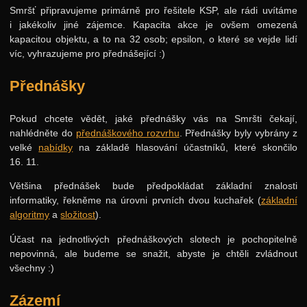
Smršť připravujeme primárně pro řešitele KSP, ale rádi uvítáme
i jakékoliv jiné zájemce. Kapacita akce je ovšem omezená
kapacitou objektu, a to na 32 osob; epsilon, o které se vejde lidí
víc, vyhrazujeme pro přednášející :)
Přednášky
Pokud chcete vědět, jaké přednášky vás na Smršti čekají,
nahlédněte do
přednáškového rozvrhu
. Přednášky byly vybrány z
velké
nabídky
na základě hlasování účastníků, které skončilo
16. 11.
Většina přednášek bude předpokládat základní znalosti
informatiky, řekněme na úrovni prvních dvou kuchařek (
základní
algoritmy
a
složitost
).
Účast na jednotlivých přednáškových slotech je pochopitelně
nepovinná, ale budeme se snažit, abyste je chtěli zvládnout
všechny :)
Zázemí