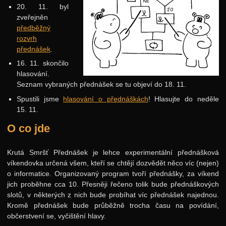
20. 11. byl
2019
zveřejněn
2018
předběžný
rozvrh
2017
přednášek
.
2016
16. 11. skončilo
hlasování.
2015
Seznam vybraných přednášek se tu objeví do 18. 11.
Rozvrh
Spustili jsme
hlasování o přednáškách
! Hlasujte do neděle
15. 11.
Přednášky
O co jde
Další akce
Putovní přednášky
Krutá Smršť Přednášek je lehce experimentální přednášková
víkendovka určená všem, kteří se chtějí dozvědět něco víc (nejen)
Kalíšky
o informatice. Organizovaný program tvoří přednášky, za víkend
DOD
jich proběhne cca 10. Přesněji řečeno tolik bude přednáškových
slotů, v některých z nich bude probíhat víc přednášek najednou.
Další výzvy
Kromě přednášek bude průběžně trocha času na povídání,
občerstvení se, vyčištění hlavy.
Historické akce