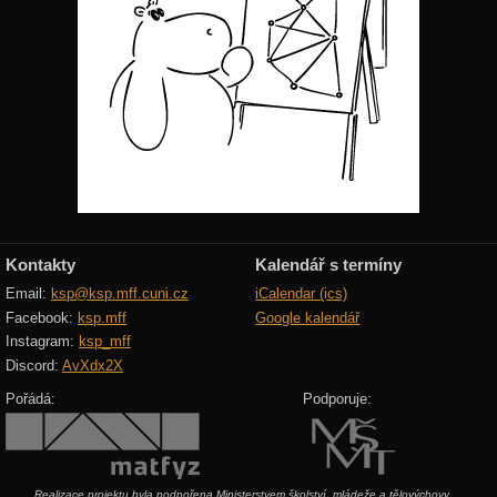
Kontakty
Kalendář s termíny
Email:
ksp@ksp.mff.cuni.cz
iCalendar (ics)
Facebook:
ksp.mff
Google kalendář
Instagram:
ksp_mff
Discord:
AvXdx2X
Pořádá:
Podporuje:
Realizace projektu byla podpořena Ministerstvem školství, mládeže a tělovýchovy.