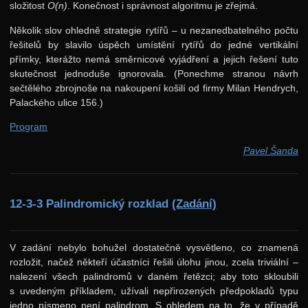
složitost
O(n)
. Konečnost i správnost algoritmu je zřejmá.
Několik slov ohledně strategie rytířů – u nezanedbatelného počtu
řešitelů by slavilo úspěch umístění rytířů do jedné vertikální
přímky, kterážto nemá směrnicové vyjádření a jejich řešení tuto
skutečnost jednoduše ignorovala. (Ponechme stranou návrh
sečtělého zbrojnoše na nakoupení košilí od firmy Milan Hendrych,
Palackého ulice 156.)
Program
Pavel Šanda
12-3-3 Palindromický rozklad
(Zadání)
V zadání nebylo bohužel dostatečně vysvětleno, co znamená
rozložit, načež někteří účastníci řešili úlohu jinou, zcela triviální –
nalezení všech palindromů v daném řetězci; aby toto skloubili
s uvedeným příkladem, užívali nepřirozených předpokladů typu
jedno písmeno není palindrom. S ohledem na to, že v případě