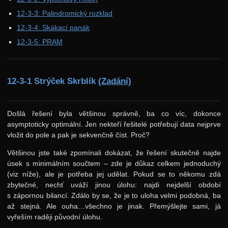
12-3-3: Palindromický rozklad
37. ročník: 24/25
12-3-4: Skákací panák
36. ročník: 23/24
12-3-5: PRAM
35. ročník: 22/23
34. ročník: 21/22
12-3-1 Strýček Skrblík
(Zadání)
33. ročník: 20/21
32. ročník: 19/20
Došlá řešení byla většinou správně, ba co víc, dokonce
31. ročník: 18/19
asymptoticky optimální. Jen nekteří řešitelé potřebují data nejprve
vložit do pole a pak je sekvenčně číst. Proč?
30. ročník: 17/18
29. ročník: 16/17
Většinou jste také zpomínali dokázat, že řešení skutečně najde
úsek s minimálním součtem – zde je důkaz celkem jednoduchý
28. ročník: 15/16
(viz níže), ale je potřeba jej udělat. Pokud se to někomu zdá
zbytečné, nechť uváží jinou úlohu: najdi nejdelší období
27. ročník: 14/15
s zápornou bilancí. Zdálo by se, že je to uloha velmi podobná, ba
26. ročník: 13/14
až stejná. Ale ouha…všechno je jinak. Přemýšlejte sami, já
vyřeším raději původní úlohu.
25. ročník: 12/13