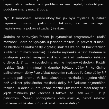
nejasností v zadání není problém se nás zeptat, hodnotil jsem
podobné snahy max. 2 body.
Nyní k samotnému řešení úlohy tak, jak byla myšlena, tj. nalézt
nejmenší množinu palindromů takovou, že se navzájem
nepřekrývají a pokrývají zadaný řetězec.
Jedním ze správných řešení je dynamické programování (další
možností, která se vyskytla u jednoho řešitele, je převést si úlohu
na hledání nejkratší cesty v grafu; jinak též lze použít backtracking
s ukládáním mezivýsledků). Základní myšlenka je tato: budeme si
postupně počítat nejlepší rozklady začátků zadaného řetězce
o délce
1, 2, … , n
(poslední z nich je hledaný výsledek). Každý
rozklad (tedy i minimální) daného řetězce délky
k
, končícího
palindromem délky
l
lze získat spojením rozkladu řetězce délky
k-l
a tohoto palindromu. Velikost takovéhoto rozkladu je o jedna větší
než velikost příslušného rozkladu délky
k-l
. Velikost nejmenšího
rozkladu o délce
k-l
pro každé možné
l
už známe, stačí tedy vzít
jejich minimum pro všechna
l
taková, že úsek
k-l+1… k
je
palindrom. Řešení pochopitelně vždy existuje, neboť řetězec
můžeme určitě alespoň poskládat z úseků délky 1.