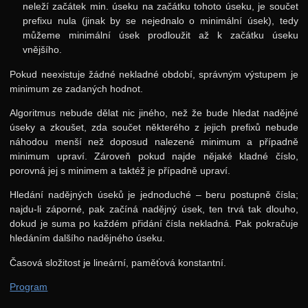
neleží začátek min. úseku na začátku tohoto úseku, je součet
Zadání 1. série
prefixu nula (jinak by se nejednalo o minimální úsek), tedy
Řešení
můžeme minimální úsek prodloužit až k začátku úseku
vnějšího.
Výsledky
Pokud neexistuje žádné nekladné období, správným výstupem je
Zadání 2. série
minimum ze zadaných hodnot.
Řešení
Algoritmus nebude dělat nic jiného, než že bude hledat nadějné
úseky a zkoušet, zda součet některého z jejich prefixů nebude
Výsledky
náhodou menší než doposud nalezené minimum a případně
Zadání 3. série
minimum upraví. Zároveň pokud najde nějaké kladné číslo,
porovná jej s minimem a taktéž je případně upraví.
Řešení
Hledání nadějných úseků je jednoduché – beru postupně čísla;
Zadání 4. série
najdu-li záporné, pak začíná nadějný úsek, ten trvá tak dlouho,
Řešení
dokud je suma po každém přidání čísla nekladná. Pak pokračuje
hledáním dalšího nadějného úseku.
Výsledky
Časová složitost je lineární, paměťová konstantní.
11. ročník: 98/99
Program
10. ročník: 97/98