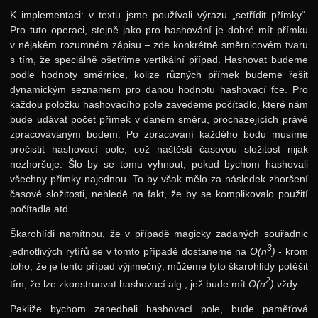
K implementaci: v textu jsme používali výrazu „setřídit přímky“.
Pro tuto operaci, stejně jako pro hashování je dobré mít přímku
v nějakém rozumném zápisu – zde konkrétně směrnicovém tvaru
s tím, že speciálně ošetříme vertikální případ. Hashovat budeme
podle hodnoty směrnice, kolize různých přímek budeme řešit
dynamickým seznamem pro danou hodnotu hashovací fce. Pro
každou položku hashovacího pole zavedeme počítadlo, které nám
bude udávat počet přímek v daném směru, procházejících právě
zpracovávaným bodem. Po zpracování každého bodu musíme
pročistit hashovací pole, což naštěstí časovou složitost nijak
nezhoršuje. Šlo by se tomu vyhnout, pokud bychom hashovali
všechny přímky najednou. To by však mělo za následek zhoršení
časové složitosti, nehledě na fakt, že by se komplikovalo použití
počítadla atd.
Škarohlídi namítnou, že v případě magicky zadaných souřadnic
3
jednotlivých rytířů se v tomto případě dostaneme na
O(n
)
- krom
toho, že je tento případ výjimečný, můžeme tyto škarohlídy potěšit
2
tím, že lze zkonstruovat hashovací alg., jež bude mít
O(n
)
vždy.
Pakliže bychom zanedbali hashovací pole, bude paměťová