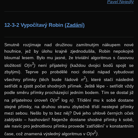
Pavel Nejedlý
9. ročník: 96/97
8. ročník: 95/96
7. ročník: 94/95
12-3-2 Vypočítavý Robin
(Zadání)
6. ročník: 93/94
5. ročník: 92/93
Smutně rozjímaje nad družinou zamítnutým nákupem nové
houfnice, jež by úlohu krajně zjednodušila, Robin nepokojně
4. ročník: 91/92
bloumal lesem. Bylo mu jasné, že triviální algoritmus s časovou
3
složitostí
O(n
)
není přijatelný (každou dvojici bodů spojit se
3. ročník: 90/91
zbylými). Teprve po probdělé noci dostal nápad vybudovat
2. ročník: 89/90
2
všechny přímky (těch bude řádově
n
), které stačí následně
setřídit a zjistit počet shodných přímek. Ještě lépe - setřídit vždy
1. ročník: 88/89
podle směru přímky procházející jedním bodem. Tím se dostal již
0. ročník: 87/88
2
na přijatelnou úroveň
O(n
log
n)
. Třídění mu k sobě dostane
stejné přímky, na druhou stranu zbytečně třídí nestejné přímky
Síň slávy
mezi sebou. Nešlo by to bez něj? Dvé jeho uhlově černých oček
zablýsklo – hashování! Nejenže dostane shodné přímky k sobě,
ale navíc pro jednotlivou přímku provede 'zatřídění' v konstantním
2
čase, což znamená výsledný algoritmus v
O(n
)
.