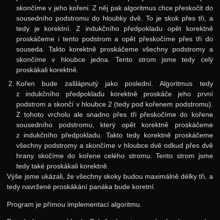
skončíme v jeho kořeni. Z něj pak algoritmus chce přeskočit do
sousedního podstromu do hloubky dvě. To je skok přes tři, a
tedy je korektní. Z indukčního předpokladu opět korektně
proskáčeme i tento podstrom a opět přeskočíme přes tři do
souseda. Takto korektně proskáčeme všechny podstromy a
skončíme v hloubce jedna. Tento strom jsme tedy celý
proskákali korektně.
Kořen bude zašlápnutý jako poslední. Algoritmus tedy
z indukčního předpokladu korektně proskáče jeho první
podstrom a skončí v hloubce 2 (tedy pod kořenem podstromu).
Z tohoto vrcholu ale snadno přes tři přeskočíme do kořene
sousedního podstromu, který opět korektně proskáčeme
z indukčního předpokladu. Takto tedy korektně proskáčeme
všechny podstromy a skončíme v hloubce dvě odkud přes dvě
hrany skočíme do kořene celého stromu. Tento strom jsme
tedy také proskákali korektně.
Výše jsme ukázali, že všechny skoky budou maximálně délky tři, a
tedy navržené proskákání panáka bude koretní.
Program je přímou implementací algoritmu.