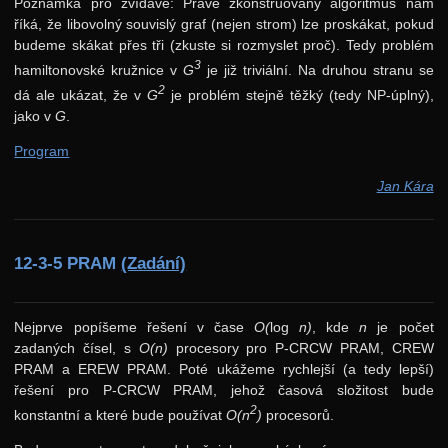
Poznámka pro zvídavé: Právě zkonstruovaný algoritmus nám
říká, že libovolný souvislý graf (nejen strom) lze proskákat, pokud
budeme skákat přes tři (zkuste si rozmyslet proč). Tedy problém
3
hamiltonovské kružnice v
G
je již triviální. Na druhou stranu se
2
dá ale ukázat, že v
G
je problém stejně těžký (tedy NP-úplný),
jako v
G
.
Program
Jan Kára
12-3-5 PRAM
(Zadání)
Nejprve popíšeme řešení v čase
O(
log
n)
, kde
n
je počet
zadaných čísel, s
O(n)
procesory pro P-CRCW PRAM, CREW
PRAM a EREW PRAM. Poté ukážeme rychlejší (a tedy lepší)
řešení pro P-CRCW PRAM, jehož časová složitost bude
2
konstantní a které bude používat
O(n
)
procesorů.