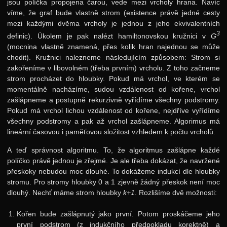
jsou políčka propojena čarou, vede mezi vrcholy hrana. Navíc
víme, že graf bude vlastně strom (existence právě jedné cesty
mezi každými dvěma vrcholy je jednou z jeho ekvivalentních
3
definic). Úkolem je pak nalézt hamiltonovskou kružnici v
G
(mocnina vlastně znamená, přes kolik hran najednou se může
chodit). Kružnici nalezneme následujícím způsobem: Strom si
zakořeníme v libovolném (třeba prvním) vrcholu. Z toho začneme
strom procházet do hloubky. Pokud má vrchol, ve kterém se
momentálně nacházíme, sudou vzdálenost od kořene, vrchol
zašlápneme a postupně rekurzivně vyřídíme všechny podstromy.
Pokud má vrchol lichou vzdálenost od kořene, nejdříve vyřídíme
všechny podstromy a pak až vrchol zašlápneme. Algorimus má
lineární časovou i paměťovou složitost vzhledem k počtu vrcholů.
A teď správnost algoritmu. To, že algoritmus zašlápne každé
políčko právě jednou je zřejmé. Je ale třeba dokázat, že navržené
přeskoky nebudou moc dlouhé. To dokážeme indukcí dle hloubky
stromu. Pro stromy hloubky 0 a 1 zjevně žádný přeskok není moc
dlouhý. Nechť máme strom hloubky
k+1
. Rozlišíme dvě možnosti:
Kořen bude zašlápnutý jako první. Potom proskáčeme jeho
první podstrom (z indukčního předpokladu korektně) a