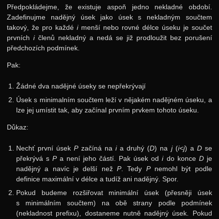
Předpokládejme, že existuje aspoň jedno nekladné období.
24. ročník: 11/12
Zadefinujme nadějný úsek jako úsek s nekladným součtem
23. ročník: 10/11
takový, že pro každé
i
menší nebo rovné délce úseku je součet
prvních
i
členů nekladný a nedá se již prodloužit bez porušení
22. ročník: 09/10
předchozích podmínek.
21. ročník: 08/09
Pak:
20. ročník: 07/08
Žádné dva nadějné úseky se nepřekrývají
19. ročník: 06/07
Úsek s minimalním součtem leží v nějakém nadějném úseku, a
lze jej umístit tak, aby začínal prvním prvkem tohoto úseku.
18. ročník: 05/06
17. ročník: 04/05
Důkaz:
16. ročník: 03/04
Nechť první úsek
P
začíná na
i
a druhý (
D
) na
j
(
i<j
) a
D
se
překrývá s
P
a není jeho částí. Pak úsek od
i
do konce
D
je
15. ročník: 02/03
nadějný a navíc je delší než
P
. Tedy
P
nemohl být podle
14. ročník: 01/02
definice maximální v délce a tudíž ani nadějný. Spor.
Pokud budeme rozšiřovat minimální úsek (přesněji úsek
13. ročník: 00/01
s minimálním součtem) na obě strany podle podmínek
12. ročník: 99/00
(nekladnost prefixu), dostaneme nutně nadějný úsek. Pokud