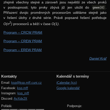
zřejmě všechny stejné a zároveň jsou největší ze všech prvků
v posloupnosti; tyto prvky zbývá již jen uložit do
.
gmem[0]
Přiřazení dvojic proměnných procesorům uděláme stejně jako
v řešení úlohy z druhé série. Právě popsané řešení potřebuje
2
O(n
)
procesorů a běží v čase
O(1)
.
Program – CRCW PRAM
Program – CREW PRAM
Program – EREW PRAM
Daniel Kráľ
Kontakty
Kalendář s termíny
Email:
ksp@ksp.mff.cuni.cz
iCalendar (ics)
Facebook:
ksp.mff
Google kalendář
Instagram:
ksp_mff
Discord:
AvXdx2X
Pořádá:
Podporuje: