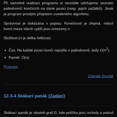
Při samotné realizaci programu si neustále udržujeme seznam
palindromů končících na dané pozici (resp. jejich začátků). Jinak
je program prostým přepisem uvedeného algoritmu.
Správnost je dokázána v popisu. Konečnost je zřejmá, neboť
horní meze všech cyklů jsou omezeny
n
.
Složitost (
n
je délka řetězce):
2
Čas: Na každé pozici končí nejvýše
n
palindromů, tedy
O(n
)
.
Paměť:
O(n)
Program
Zdeněk Dvořák
12-3-4 Skákací panák
(Zadání)
Skákací panák je vlastně graf
G
, kde políčka jsou vrcholy a pokud