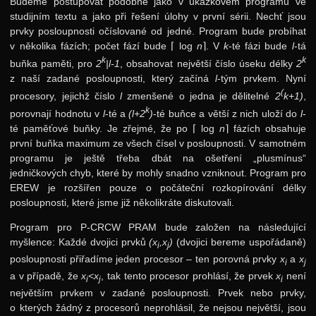
Budeme postupovat podobně jako v ukázkovém programu ve
studijním textu a jako při řešení úlohy v první sérii. Nechť jsou
prvky posloupnosti očíslované od jedné. Program bude probíhat
v několika fázích; počet fází bude
⌈
log
n
⌉
. V
k
-té fázi bude
l
-tá
k
k
buňka paměti, pro
2
|l-1
, obsahovat největší číslo úseku délky
2
z naší zadané posloupnosti, který začíná
l
-tým prvkem. Nyní
(
procesory, jejichž číslo
l
zmenšené o jedna je dělitelné
2
k+1)
,
k
porovnají hodnotu v
l
-té a
(l+2
)
-té buňce a větší z nich uloží do
l
-
té paměťové buňky. Je zřejmé, že po
⌈
log
n
⌉
fázích obsahuje
první buňka maximum ze všech čísel v posloupnosti. V samotném
programu je ještě třeba dbát na ošetření „plusmínus“
jedničkových chyb, které by mohly snadno vzniknout. Program pro
EREW je rozšířen pouze o počáteční rozkopírování délky
posloupnosti, které jsme již několikráte diskutovali.
Program pro P-CRCW PRAM bude založen na následující
myšlence: Každé dvojici prvků
(x
,x
)
(dvojici bereme uspořádaně)
i
j
posloupnosti přiřadíme jeden procesor – ten porovná prvky
x
a
x
i
j
a v případě, že
x
<x
, tak tento procesor prohlásí, že prvek
x
není
i
j
i
největším prvkem v zadané posloupnosti. Prvek nebo prvky,
o kterých žádný z procesorů neprohlásil, že nejsou největší, jsou