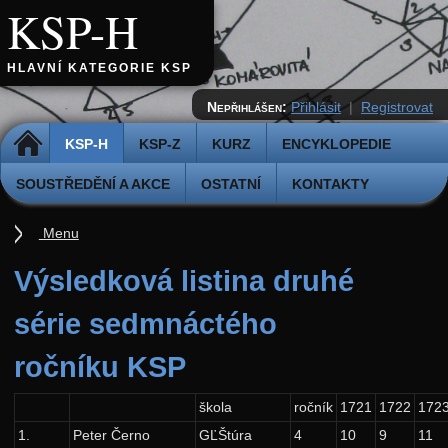
KSP-H
HLAVNÍ KATEGORIE KSP
Nepřihlášen:
Přihlásit
|
Registrovat
DOMŮ
KSP-H
KSP-Z
KURZ
ENCYKLOPEDIE
SOUSTŘEDĚNÍ A AKCE
OSTATNÍ
KONTAKTY
Menu
Úvod
Výsledková listina druhé
Pravidla
série sedmnáctého
Přihláška k řešení
ročníku KSP
Odevzdávátko
Aktuální ročník (38.)
škola
ročník
1721
1722
172
1.
Peter Černo
GĽŠtúra
4
10
9
11
Archiv starších ročníků