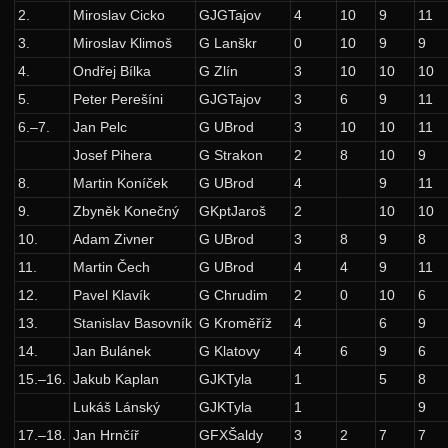
2.
Miroslav Cicko
GJGTajov
4
10
9
11
37. ročník: 24/25
3.
Miroslav Klimoš
G Lanškr
0
10
9
9
36. ročník: 23/24
4.
Ondřej Bílka
G Zlín
3
10
10
10
35. ročník: 22/23
5.
Peter Perešíni
GJGTajov
3
6
9
11
6.–7.
Jan Pelc
G UBrod
3
10
10
11
34. ročník: 21/22
Josef Pihera
G Strakon
2
8
10
9
33. ročník: 20/21
8.
Martin Koníček
G UBrod
4
9
11
32. ročník: 19/20
9.
Zbyněk Konečný
GKptJaroš
2
10
10
31. ročník: 18/19
10.
Adam Zivner
G UBrod
3
8
9
8
30. ročník: 17/18
11.
Martin Čech
G UBrod
4
4
9
11
12.
Pavel Klavík
G Chrudim
2
0
10
6
29. ročník: 16/17
13.
Stanislav Basovník
G Kroměříž
4
6
9
28. ročník: 15/16
14.
Jan Bulánek
G Klatovy
4
6
9
6
27. ročník: 14/15
15.–16.
Jakub Kaplan
GJKTyla
1
5
8
26. ročník: 13/14
Lukáš Lánský
GJKTyla
1
9
25. ročník: 12/13
17.–18.
Jan Hrnčíř
GFXŠaldy
3
2
7
7