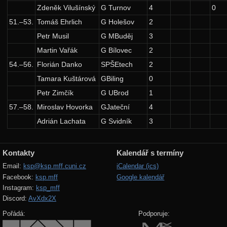
Grafy
Zdeněk Vilušínský
G Turnov
4
0
Rozděl a panuj
51.–53.
Tomáš Ehrlich
G Holešov
2
Petr Musil
G MBuděj
3
Dynamické programování
Martin Vařák
G Bílovec
2
16. ročník: 03/04
54.–56.
Florián Danko
SPŠEtech
2
15. ročník: 02/03
Tamara Kuštárová
GBiling
0
14. ročník: 01/02
Petr Zimčík
G UBrod
1
57.–58.
Miroslav Hovorka
GJateční
4
13. ročník: 00/01
Adrián Lachata
G Svidník
3
12. ročník: 99/00
11. ročník: 98/99
Kontakty
Kalendář s termíny
10. ročník: 97/98
Email:
ksp@ksp.mff.cuni.cz
iCalendar (ics)
9. ročník: 96/97
Facebook:
ksp.mff
Google kalendář
Instagram:
ksp_mff
8. ročník: 95/96
Discord:
AvXdx2X
7. ročník: 94/95
Pořádá:
Podporuje: