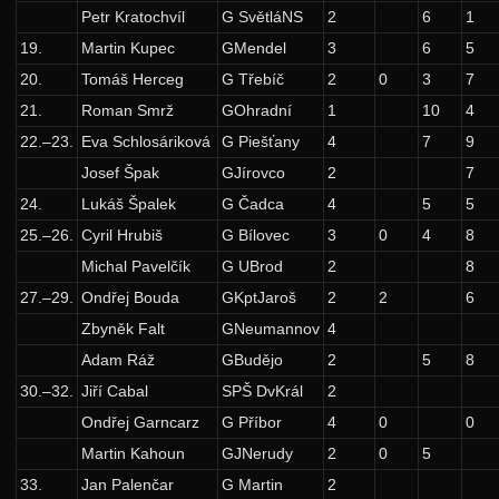
Petr Kratochvíl
G SvětláNS
2
6
1
24. ročník: 11/12
19.
Martin Kupec
GMendel
3
6
5
23. ročník: 10/11
20.
Tomáš Herceg
G Třebíč
2
0
3
7
22. ročník: 09/10
21.
Roman Smrž
GOhradní
1
10
4
21. ročník: 08/09
22.–23.
Eva Schlosáriková
G Piešťany
4
7
9
Josef Špak
GJírovco
2
7
20. ročník: 07/08
24.
Lukáš Špalek
G Čadca
4
5
5
19. ročník: 06/07
25.–26.
Cyril Hrubiš
G Bílovec
3
0
4
8
18. ročník: 05/06
Michal Pavelčík
G UBrod
2
8
17. ročník: 04/05
27.–29.
Ondřej Bouda
GKptJaroš
2
2
6
Zadání 1. série
Zbyněk Falt
GNeumannov
4
Adam Ráž
GBudějo
2
5
8
Řešení
30.–32.
Jiří Cabal
SPŠ DvKrál
2
Výsledky
Ondřej Garncarz
G Příbor
4
0
0
Zadání 2. série
Martin Kahoun
GJNerudy
2
0
5
Řešení
33.
Jan Palenčar
G Martin
2