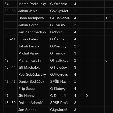
Výsledky
34.
Martin Podloucký
G Strážnic
4
35.–38.
Jakub Jenis
GsvCyrMet
1
Zadání 3. série
Hana Klempová
GUBalvanJN
4
8
1
Řešení
Jakub Porod
G Týn nV
2
6
Výsledky
Ján Zahornadský
GZborov
4
Zadání 4. série
39.–41.
Lukáš Beleš
G Čadca
4
Jakub Benda
GJNerudy
2
Řešení
Michal Vaner
G Turnov
3
Výsledky
42.
Marian Kaluža
GHavlíčkov
2
0
Zadání 5. série
43.–44.
Jiří Machálek
G Holešov
3
Řešení
Petr Soběslavský
GJHeyrovs
4
Výsledky
45.–46.
Daniel Sedláček
SPŠE Hav
1
Filip Šauer
G Klatovy
4
Kuchařky
47.
Jiří Nohavec
G Domažl
4
0
Dynamické programování
48.–50.
Dalibor Adamčík
SPŠE Preš
2
Hešování
Jan Staněk
GKptJaroš
3