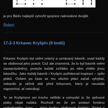
je pro Béďu nejlepší vytvořit spojnice nakreslené dvojitě.
Řešení
17-2-3 Krkavec Kryšpín (8 bodů)
Krkavec Kryšpín byl velmi známý a uznávaný básník, snad každý
se obdivoval jeho poezii. Což ale znamená, že to byl básník velmi
zaneprázdněný, protože každé zvířátko po něm chtělo jinou
básničku. Jako každý básník i Kryšpín potřeboval inspiraci – zpěv
ptáků. Ovšem po čase se mu všichni ptáci začali vyhýbat,
nebavilo je věčně stát před krkavcem, který je neustále
napomínal, ať nekrákají.
To se Kryšpínovi ani trochu nelíbilo a usmyslel si, že zpěvavé
ptáky nějak naláká. Rozhodl se, že jim postaví fontánu
roztodivného tvaru – ptáci budou obdivovat fontánu (hned ji