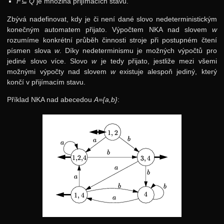
F⊆ Q
je množina přijímacích stavů.
Zbývá nadefinovat, kdy je či není dané slovo nedeterministickým
konečným automatem přijato. Výpočtem NKA nad slovem
w
rozumíme konkrétní průběh činnosti stroje při postupném čtení
písmen slova
w
. Díky nedeterminismu je možných výpočtů pro
jediné slovo více. Slovo
w
je tedy přijato, jestliže mezi všemi
možnými výpočty nad slovem
w
existuje alespoň jediný, který
končí v přijímacím stavu.
Příklad NKA nad abecedou
A={a,b}
: