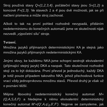
Stroj používá stavy
Q={1,2,3,4}
, počáteční stavy jsou
S={1,2}
a
koncové
F={1,3}
. Ve stavech
1
a
4
jsou dvě možnosti, jak se při
načtení písmena
a
může stroj zachovat.
Ačkoli to tak na první pohled rozhodně nevypadá, přidáním
nedeterminismu do konečných automatů jsme ve skutečnosti nijak
nezvedli „výpočetní sílu“ stroje.
Tvrzení.
Množina jazyků přijímaných deterministickými KA je stejná jako
množina jazyků přijímaných nedeterministickými KA.
Jinými slovy, ke každému NKA jsme schopni sestrojit ekvivalentní
(přijímající stejný jazyk) DKA a naopak. Tato skutečnost rozhodně
stojí za to být dokázána. První převod je jednoduchý, každý DKA
je totiž pouze případem takového NKA, jehož přechodová funkce
vrací vždy jednoprvkovou množinu stavů. Převod druhý je však už
o poznání těžší.
Mějme libovolný nedeterministický konečný automat
M=
(Q,A,S,δ,F)
a hledejme k němu ekvivalentní deterministický
konečný automat
M'=(Q',A,q'
,δ',F')
. Nejprve se zamysleme, jak
0