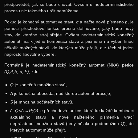
předpovědět, jak se bude chovat. Ovšem u nedeterministického
procesu nic takového určit nemůžeme.
Pokud je konečný automat ve stavu
q
a načte nové písmeno
p
, je
pomocí přechodové funkce přesně definováno, jaký bude nový
stav, do kterého stroj přejde. Ovšem nedeterministický konečný
automat má k jedné kombinaci stavu a písmena na výběr hned
několik možných stavů, do kterých může přejít, a z těch si jeden
naprosto libovolně vybere.
Formálně je nedeterministický konečný automat (NKA) pětice
(Q,A,S, δ, F)
, kde
Q
je konečná množina stavů,
A
je konečná abeceda, nad kterou automat pracuje,
S
je množina počátečních stavů,
δ: Q×A →P(Q)
je přechodová funkce, která ke každé kombinaci
aktuálního stavu a nově načteného písmenka vrací
neprázdnou množinu stavů (tedy nějakou podmnožinu
Q
), do
kterých automat může přejít,