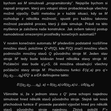
bychom asi
M
simulovali „programátorsky“. Nejspíše bychom si
napsali program, který pro vstupní slovo probacktrackuje všechny
možné výpočty. Další metodou je v každé situaci, kdy se
M
rozhoduje z několika možností, spustit pro každou takovou
možnost paralelně proces, který ji dále simuluje. Právě na této
myšlence je založena naše konstrukce. Jak ovšem takový postup
namodelovat omezenými prostředky konečných automatů?
V novém konečném automatu
M'
především podstatně rozšíříme
množinu stavů, položíme
Q'=P(Q)
, kde
P(Q)
značí množinu všech
podmnožin množiny stavů
Q
původního stroje
M
. Jeden stav
stroje
M'
tedy bude kódován hned několika stavy stroje
M
.
Počáteční stav bude
q'
=S
, čili množina obsahující všechny
0
počáteční stavy stroje
M
. Přechodovou funkci
δ'(q',a)
pro
q'=
{q
,q
,…,q
}∈Q'
a
a∈A
definujeme takto:
1
2
k
δ'({q
,q
,…,q
}, a) = δ(q
,a)∪δ(q
,a)∪...∪δ(q
,a)
1
2
k
1
2
k
Všimněte si, že v jednom stavu z
Q'
jsme schopni najednou
simulovat hned několik stavů původního stroje. Stejně tak nová
přechodová funkce
δ'
provede paralelní výpočet hned pro několik
stavů původního stroje najednou. Zbývá položit
F'=