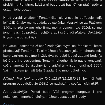
překřtil na Fontárnu, když u ní bude psát básně), on ptačí zpěv a
ostatní jeho poezii.
Hned vyrobil zkušební Fontárničku, ale zjistil, že potřebuje najít
její těžiště, aby mu nepadala ze stojánku. Vypravil se za Ptáčkem
Sáčkem, zda by mu jeho firma mohla pomoci, ale Sáček se mu
jenom vysmál, protože nechtěl zradit své ptačí přátele. Dokážete
Kryšpínovi poradit Vy?
Na vstupu dostanete
N
bodů zadaných svými souřadnicemi, které
představují Fontárnu. Tu si můžete představit jako mnohoúhelník,
který vznikne, spojíme-li vždy dva po sobě jdoucí zadané body (a
ještě první s posledním). Tento mnohoúhelník je navíc konvexní,
což znamená, že všechny jeho vnitřní úhly jsou menší než
180°
.
Vaším úkolem je najít
těžiště
zadaného mnohoúhelníka.
Příklad:
Pro
N=4
a body
[0,0],[12,6],[12,12],[0,18]
by měl Váš
program odpovědět, že těžiště se nachází na souřadnicích
[5,9]
.
Pro náročnější:
Pokud bude Váš program fungovat i pro
nekonvexní mnohoúhelníky, můžete dostat další
3
body.
Řešení