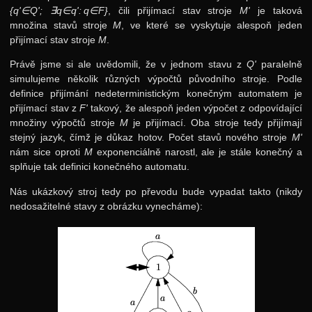
{q'∈Q'; ∃q∈q': q∈F}
, čili přijímací stav stroje
M'
je taková
množina stavů stroje
M
, ve které se vyskytuje alespoň jeden
přijímací stav stroje
M
.
Právě jsme si ale uvědomili, že v jednom stavu z
Q'
paralelně
simulujeme několik různých výpočtů původního stroje. Podle
definice přijímání nedeterministickým konečným automatem je
přijímací stav z
F'
takový, že alespoň jeden výpočet z odpovídající
množiny výpočtů stroje
M
je přijímací. Oba stroje tedy přijímají
stejný jazyk, čímž je důkaz hotov. Počet stavů nového stroje
M'
nám sice oproti
M
exponenciálně narostl, ale je stále konečný a
splňuje tak definici konečného automatu.
Nás ukázkový stroj tedy po převodu bude vypadat takto (nikdy
nedosažitelné stavy z obrázku vynecháme):