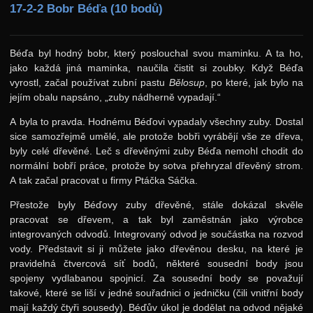
6. ročník: 93/94
17-2-2 Bobr Béďa (10 bodů)
5. ročník: 92/93
4. ročník: 91/92
Béďa byl hodný bobr, který poslouchal svou maminku. A ta ho,
jako každá jiná maminka, naučila čistit si zoubky. Když Béďa
3. ročník: 90/91
vyrostl, začal používat zubní pastu
Bělosup
, po které, jak bylo na
jejím obalu napsáno, „zuby nádherně vypadají.“
2. ročník: 89/90
1. ročník: 88/89
A byla to pravda. Hodnému Béďovi vypadaly všechny zuby. Dostal
sice samozřejmě umělé, ale protože bobři vyrábějí vše ze dřeva,
0. ročník: 87/88
byly celé dřevěné. Leč s dřevěnými zuby Béďa nemohl chodit do
normální bobří práce, protože by sotva přehryzal dřevěný strom.
Síň slávy
A tak začal pracovat u firmy Ptáčka Sáčka.
Přestože byly Béďovy zuby dřevěné, stále dokázal skvěle
pracovat se dřevem, a tak byl zaměstnán jako výrobce
integrovaných odvodů. Integrovaný odvod je součástka na rozvod
vody. Představit si ji můžete jako dřevěnou desku, na které je
pravidelná čtvercová síť bodů, některé sousední body jsou
spojeny vydlabanou spojnicí. Za sousední body se považují
takové, které se liší v jedné souřadnici o jedničku (čili vnitřní body
mají každý čtyři sousedy). Béďův úkol je dodělat na odvod nějaké