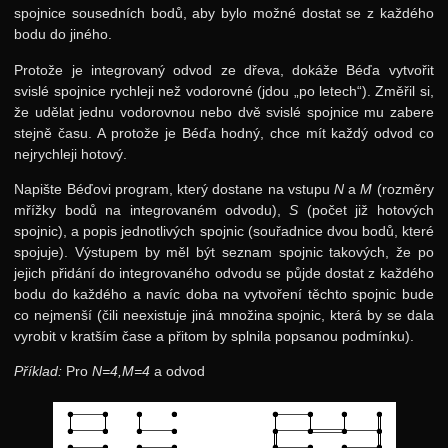
spojnice sousedních bodů, aby bylo možné dostat se z každého
bodu do jiného.
Protože je integrovaný odvod ze dřeva, dokáže Béďa vytvořit
svislé spojnice rychleji než vodorovné (jdou „po letech“). Změřil si,
že udělat jednu vodorovnou nebo dvě svislé spojnice mu zabere
stejně času. A protože je Béďa hodný, chce mít každý odvod co
nejrychleji hotový.
Napište Béďovi program, který dostane na vstupu
N
a
M
(rozměry
mřížky bodů na integrovaném odvodu),
S
(počet již hotových
spojnic), a popis jednotlivých spojnic (souřadnice dvou bodů, které
spojuje). Výstupem by měl být seznam spojnic takových, že po
jejich přidání do integrovaného odvodu se půjde dostat z každého
bodu do každého a navíc doba na vytvoření těchto spojnic bude
co nejmenší (čili neexistuje jiná množina spojnic, která by se dala
vyrobit v kratším čase a přitom by splnila popsanou podmínku).
Příklad:
Pro
N=4,M=4
a odvod