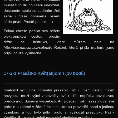
muset tuto druhou sérii odevzdat,
24. ročník: 11/12
dostanete spolu se zadáním třetí
23. ročník: 10/11
série i Vaše opravená řešení
série první. Prostě podzim :–)
22. ročník: 09/10
Pokud chcete posílat svá řešení
21. ročník: 08/09
elektronickou cestou, prosím
20. ročník: 07/08
držte se instrukcí, které můžete najít na
http://ksp.mff.cuni.cz/submit/.
Řešení, která přišla mailem, jsme
19. ročník: 06/07
přijali pouze výjimečně.
18. ročník: 05/06
17. ročník: 04/05
17-2-1 Prasátko Květ(ák)omil (10 bodů)
Zadání 1. série
Řešení
Květomil byl úplně normální prasátko. Již v útlém dětství ničím
Výsledky
nevynikal mezi svými vrstevníky, své rodiče nepřekvapoval svou
předčasnou duševní vyspělostí. Ani později nijak nezastiňoval své
Zadání 2. série
přátele a známé v žádné činnosti, kterou prováděl, snad s jedinou
výjimkou, a tou bylo jídlo (proto si vysloužil přezdívku Pašík
Řešení
Kvašík). Byl prostě úplně normální obyčejné prasátko.