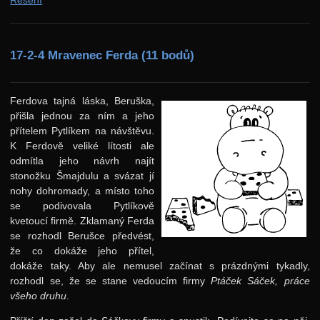
17-2-4 Mravenec Ferda (11 bodů)
Ferdova tajná láska, Beruška,
přišla jednou za ním a jeho
přítelem Pytlíkem na návštěvu.
K Ferdově veliké lítosti ale
odmítla jeho návrh najít
stonožku Šmajdulu a svázat jí
nohy dohromady, a místo toho
se podivovala Pytlíkově
kvetoucí firmě. Zklamaný Ferda
se rozhodl Berušce předvést,
že co dokáže jeho přítel,
dokáže taky. Aby ale nemusel začínat s prázdnými tykadly,
rozhodl se, že se stane vedoucím firmy
Ptáček Sáček, práce
všeho druhu
.