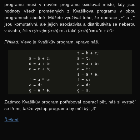
Grafy
programu musí v novém programu existovat místo, kdy jsou
hodnoty všech proměnných z Kvašíkova programu v obou
Rozděl a panuj
programech shodné. Můžete využívat toho, že operace „
+
“ a „
*
“
jsou komutativní, ale jejich asociativita a distributivita se neberou
Dynamické programování
v úvahu, čili
a+(b+c)≠ (a+b)+c
a také
(a+b)*c≠ a*c + b*c
.
16. ročník: 03/04
Příklad:
Vlevo je Kvašíkův program, vpravo náš.
15. ročník: 02/03
                               t = b + c;

14. ročník: 01/02
         a = b + c;            a = t;    

         d = a + b;            d = a + b;

13. ročník: 00/01
         e = c + b;            e = t;    

                               s = a * e;

12. ročník: 99/00
         f = a * e;            f = s;

         a = d;                a = d;

11. ročník: 98/99
10. ročník: 97/98
Zatímco Kvašíkův program potřeboval operací pět, náš si vystačí
se třemi, takže výstup programu by měl být „
3
“.
9. ročník: 96/97
Řešení
8. ročník: 95/96
7. ročník: 94/95