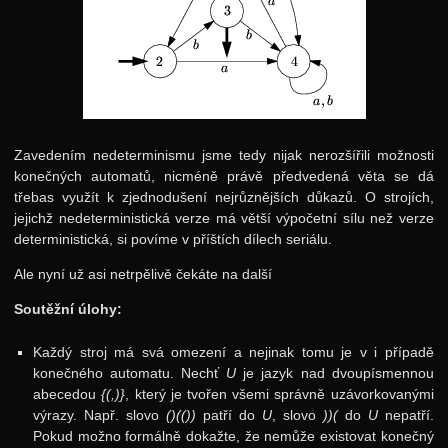
Zavedením nedeterminismu jsme tedy nijak nerozšířili možnosti
konečných automatů, nicméně právě předvedená věta se dá
třebas využít k zjednodušení nejrůznějších důkazů. O strojích,
jejichž nedeterministická verze má větší výpočetní sílu než verze
deterministická, si povíme v příštích dílech seriálu.
Ale nyní už asi netrpělivě čekáte na další
Soutěžní úlohy:
Každý stroj má svá omezení a nejinak tomu je v i případě
konečného automatu. Nechť
U
je jazyk nad dvoupísmennou
abecedou
{(,)}
, který je tvořen všemi správně uzávorkovanými
výrazy. Např. slovo
()(())
patří do
U
, slovo
))(
do
U
nepatří.
Pokud možno formálně dokažte, že nemůže existovat konečný