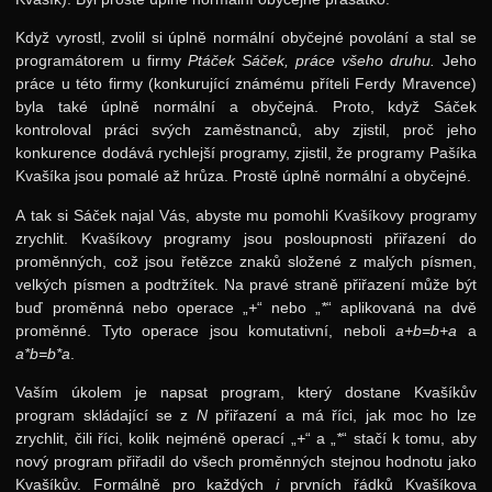
Výsledky
Když vyrostl, zvolil si úplně normální obyčejné povolání a stal se
Zadání 3. série
programátorem u firmy
Ptáček Sáček, práce všeho druhu.
Jeho
práce u této firmy (konkurující známému příteli Ferdy Mravence)
Řešení
byla také úplně normální a obyčejná. Proto, když Sáček
Výsledky
kontroloval práci svých zaměstnanců, aby zjistil, proč jeho
konkurence dodává rychlejší programy, zjistil, že programy Pašíka
Zadání 4. série
Kvašíka jsou pomalé až hrůza. Prostě úplně normální a obyčejné.
Řešení
A tak si Sáček najal Vás, abyste mu pomohli Kvašíkovy programy
zrychlit. Kvašíkovy programy jsou posloupnosti přiřazení do
Výsledky
proměnných, což jsou řetězce znaků složené z malých písmen,
Zadání 5. série
velkých písmen a podtržítek. Na pravé straně přiřazení může být
buď proměnná nebo operace „
+
“ nebo „
*
“ aplikovaná na dvě
Řešení
proměnné. Tyto operace jsou komutativní, neboli
a+b=b+a
a
Výsledky
a*b=b*a
.
Kuchařky
Vaším úkolem je napsat program, který dostane Kvašíkův
program skládající se z
N
přiřazení a má říci, jak moc ho lze
Dynamické programování
zrychlit, čili říci, kolik nejméně operací „
+
“ a „
*
“ stačí k tomu, aby
nový program přiřadil do všech proměnných stejnou hodnotu jako
Hešování
Kvašíkův. Formálně pro každých
i
prvních řádků Kvašíkova