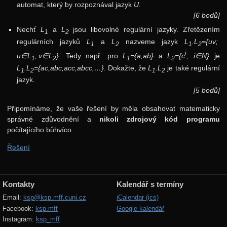
automat, který by rozpoznával jazyk
U
.
[6 bodů]
Nechť
L
a
L
jsou libovolné regulární jazyky. Zřetězením
1
2
regulárních jazyků
L
a
L
nazveme jazyk
L
.L
={uv;
1
2
1
2
i
u∈L
, v∈L
}
. Tedy např. pro
L
={a,ab}
a
L
={c
; i∈N}
je
1
2
1
2
L
.L
={ac,abc,acc,abcc,…}
. Dokažte, že
L
.L
je také regulární
1
2
1
2
jazyk.
[5 bodů]
Připomínáme, že vaše řešení by měla obsahovat matematicky
správné zdůvodnění a
nikoli zdrojový kód programu
počítajícího bůhvíco.
Řešení
Kontakty
Kalendář s termíny
Email:
ksp@ksp.mff.cuni.cz
iCalendar (ics)
Facebook:
ksp.mff
Google kalendář
Instagram:
ksp_mff