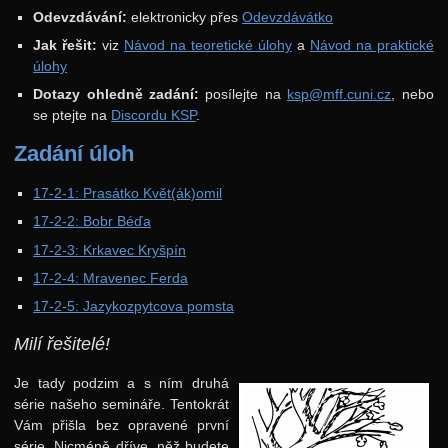
Odevzdávání:
elektronicky přes
Odevzdávátko
37. ročník: 24/25
Jak řešit:
viz
Návod na teoretické úlohy
a
Návod na praktické
36. ročník: 23/24
úlohy
Dotazy ohledně zadání:
posílejte na
ksp@mff.cuni.cz
, nebo
35. ročník: 22/23
se ptejte na
Discordu KSP
.
34. ročník: 21/22
Zadání úloh
33. ročník: 20/21
17-2-1: Prasátko Květ(ák)omil
32. ročník: 19/20
17-2-2: Bobr Béďa
31. ročník: 18/19
17-2-3: Krkavec Kryšpín
30. ročník: 17/18
17-2-4: Mravenec Ferda
29. ročník: 16/17
17-2-5: Jazykozpytcova pomsta
28. ročník: 15/16
Milí řešitelé!
27. ročník: 14/15
Je tady podzim a s ním druhá
26. ročník: 13/14
série našeho semináře. Tentokrát
Vám přišla bez opravené první
25. ročník: 12/13
série. Nicméně dříve, něž budete