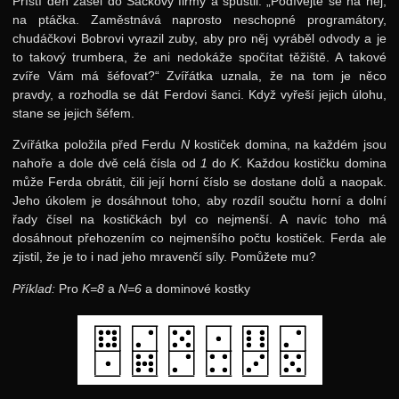
Příští den zašel do Sáčkovy firmy a spustil: „Podívejte se na něj,
na ptáčka. Zaměstnává naprosto neschopné programátory,
chudáčkovi Bobrovi vyrazil zuby, aby pro něj vyráběl odvody a je
to takový trumbera, že ani nedokáže spočítat těžiště. A takové
zvíře Vám má šéfovat?“ Zvířátka uznala, že na tom je něco
pravdy, a rozhodla se dát Ferdovi šanci. Když vyřeší jejich úlohu,
stane se jejich šéfem.
Zvířátka položila před Ferdu
N
kostiček domina, na každém jsou
nahoře a dole dvě celá čísla od
1
do
K
. Každou kostičku domina
může Ferda obrátit, čili její horní číslo se dostane dolů a naopak.
Jeho úkolem je dosáhnout toho, aby rozdíl součtu horní a dolní
řady čísel na kostičkách byl co nejmenší. A navíc toho má
dosáhnout přehozením co nejmenšího počtu kostiček. Ferda ale
zjistil, že je to i nad jeho mravenčí síly. Pomůžete mu?
Příklad:
Pro
K=8
a
N=6
a dominové kostky