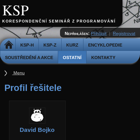
KSP
KORESPONDENČNÍ SEMINÁŘ Z PROGRAMOVÁNÍ
Nepřihlášen:
Přihlásit
|
Registrovat
DOMŮ
KSP-H
KSP-Z
KURZ
ENCYKLOPEDIE
SOUSTŘEDĚNÍ A AKCE
OSTATNÍ
KONTAKTY
Menu
Ostatní
Profil řešitele
Cvičiště
Archiv novinek
API
Profil
David Bojko
Účet