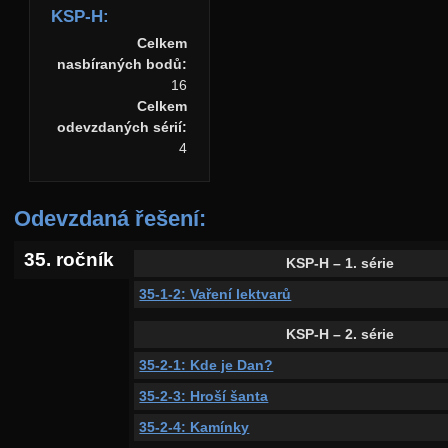
KSP-H:
Celkem
nasbíraných bodů:
16
Celkem
odevzdaných sérií:
4
Odevzdaná řešení:
35. ročník
KSP-H – 1. série
35-1-2: Vaření lektvarů
KSP-H – 2. série
35-2-1: Kde je Dan?
35-2-3: Hroší šanta
35-2-4: Kamínky