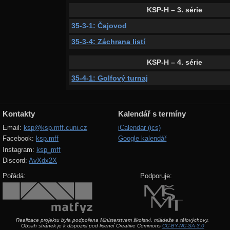
KSP-H – 3. série
35-3-1: Čajovod
35-3-4: Záchrana listí
KSP-H – 4. série
35-4-1: Golfový turnaj
Kontakty
Kalendář s termíny
Email:
ksp@ksp.mff.cuni.cz
iCalendar (ics)
Facebook:
ksp.mff
Google kalendář
Instagram:
ksp_mff
Discord:
AvXdx2X
Pořádá:
Podporuje:
Realizace projektu byla podpořena Ministerstvem školství, mládeže a tělovýchovy.
Obsah stránek je k dispozici pod licencí Creative Commons
CC-BY-NC-SA 3.0