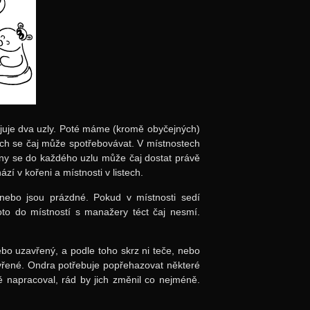
ojuje dva uzly. Poté máme (kromě obyčejných)
tech se čaj může spotřebovávat. V místnostech
rny se do každého uzlu může čaj dostat právě
í v kořeni a místnosti v listech.
nebo jsou prázdné. Pokud v místnosti sedí
roto do místností s manažery téct čaj nesmí.
ebo uzavřený, a podle toho skrz ni teče, nebo
tevřené. Ondra potřebuje popřehazovat některé
ě napracoval, rád by jich změnil co nejméně.