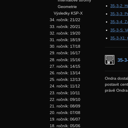
35-3-2: H
Geometrie
Výsledky KSP-X
35-3-3: P
34. ročník: 21/22
35-3-4: Zá
33. ročník: 20/21
35-3-S: V
32. ročník: 19/20
35-3-X1:
31. ročník: 18/19
30. ročník: 17/18
29. ročník: 16/17
35-3
28. ročník: 15/16
27. ročník: 14/15
26. ročník: 13/14
Ondra dostal
25. ročník: 12/13
postavit cen
24. ročník: 11/12
právě Ondra
23. ročník: 10/11
22. ročník: 09/10
21. ročník: 08/09
20. ročník: 07/08
19. ročník: 06/07
18. ročník: 05/06