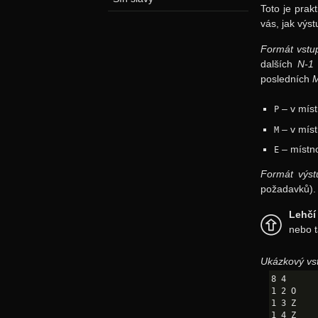
Toto je prak
vás, jak výst
Formát vstu
dalších
N-1
posledních
– v míst
P
– v míst
M
– místno
E
Formát výst
požadavků).
Lehčí 
nebo t
Ukázkový vs
8 4

1 2 O

1 3 Z

1 4 Z
