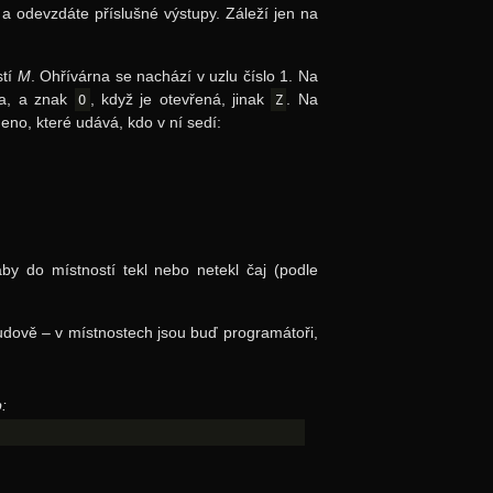
a odevzdáte příslušné výstupy. Záleží jen na
stí
M
. Ohřívárna se nachází v uzlu číslo 1. Na
ka, a znak
, když je otevřená, jinak
. Na
O
Z
eno, které udává, kdo v ní sedí:
y do místností tekl nebo netekl čaj (podle
budově – v místnostech jsou buď programátoři,
: