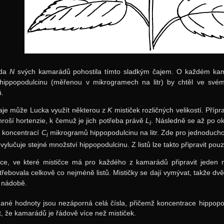
áda
N
svých kamarádů pohostila tímto sladkým čajem. O každém kama
 hippopodulcinu (měřenou v mikrogramech na litr) by chtěl ve svém
ů.
aje může Lucka využít některou z
K
mističek rozličných velikostí. Příp
 hroší hortenzie, k čemuž je jich potřeba právě
L
. Následně se až po ok
i
s koncentrací
C
mikrogramů hippopodulcinu na litr. Zde pro jednoduchos
i
vylučuje stejné množství hippopodulcinu. Z listů lze takto připravit pouz
ce, ve které mističce má pro každého z kamarádů připravit jeden n
třebovala celkově co nejméně listů. Mističky se dají vymývat, takže
é nádobě.
ané hodnoty jsou nezáporná celá čísla, přičemž koncentrace hippop
, že kamarádů je řádově více než mističek.