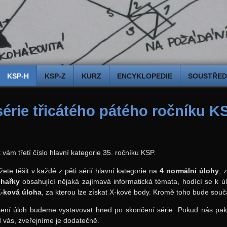
KSP-H
KSP-Z
KURZ
ENCYKLOPEDIE
SOUSTŘEDĚ
 série třicátého pátého ročníku K
 vám třetí číslo hlavní kategorie 35. ročníku KSP.
ete těšit v každé z pěti sérií hlavní kategorie na
4 normální úlohy
, 
hařky
obsahující nějaká zajímavá informatická témata, hodící se k 
-ková úloha
, za kterou lze získat X-kové body. Kromě toho bude součá
šení úloh budeme vystavovat hned po skončení série. Pokud nás pa
 vás, zveřejníme je dodatečně.