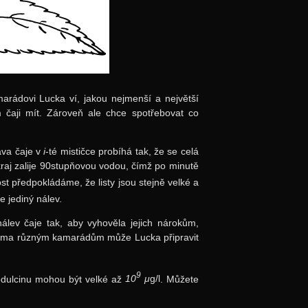
rádovi Lucka ví, jakou nejmenší a největší
 čaji mít. Zároveň ale chce spotřebovat co
rava čaje v
i
-té mističce probíhá tak, že se celá
raj zalije 90stupňovou vodou, čímž po minutě
t předpokládáme, že listy jsou stejně velké a
e jediný nálev.
álev čaje tak, aby vyhověla jejich nárokům,
 dvěma různým kamarádům může Lucka připravit
9
odulcinu mohou být velké až
10
μ
g/l
. Můžete