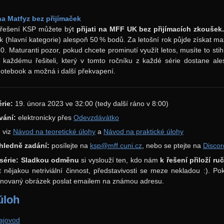
a Matfyz bez přijímaček
řešení KSP můžete být
přijati na MFF UK bez přijímacích zkoušek
ík (hlavní kategorie) alespoň 50
% bodů. Za letošní rok půjde získat m
150. Maturanti pozor, pokud chcete prominutí využít letos, musíte to st
 každému řešiteli, který v tomto ročníku z každé série dostane al
otebook a možná i další překvapení.
rie:
19. února 2023 ve 32:00 (tedy další ráno v 8:00)
vání:
elektronicky přes
Odevzdávátko
:
viz
Návod na teoretické úlohy
a
Návod na praktické úlohy
hledně zadání:
posílejte na
ksp@mff.cuni.cz
, nebo se ptejte na
Disco
érie:
Sladkou odměnu
si vyslouží ten, kdo nám
k řešení přiloží r
 nějakou netriviální činnost, představivosti se meze nekladou :). P
novaný obrázek poslat emailem na známou adresu.
úloh
ajovod