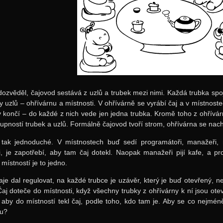
dozvěděl, čajovod sestává z uzlů a trubek mezi nimi. Každá trubka sp
py uzlů – ohřívárnu a místnosti. V ohřívárně se vyrábí čaj a v místnos
 končí – do každé z nich vede jen jedna trubka. Kromě toho z ohřívá
upností trubek a uzlů. Formálně čajovod tvoří strom, ohřívárna se nacház
 tak jednoduché. V místnostech buď sedí programátoři, manažeři, 
, je zapotřebí, aby tam čaj dotekl. Naopak manažeři pijí kafe, a p
místností je to jedno.
aje dal regulovat, na každé trubce je uzávěr, který je buď otevřený, n
Čaj doteče do místnosti, když všechny trubky z ohřívárny k ní jsou o
 aby do místností tekl čaj, podle toho, kdo tam je. Aby se co nejmén
u?