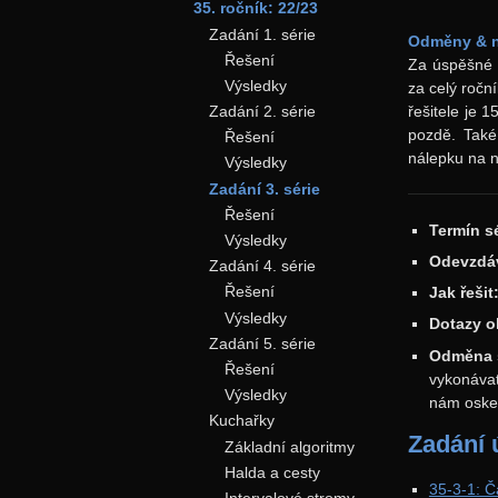
35. ročník: 22/23
Zadání 1. série
Odměny & n
Řešení
Za úspěšné 
Výsledky
za celý ročn
řešitele je 
Zadání 2. série
pozdě. Také
Řešení
nálepku na n
Výsledky
Zadání 3. série
Řešení
Termín sé
Výsledky
Odevzdá
Zadání 4. série
Řešení
Jak řešit
Výsledky
Dotazy o
Zadání 5. série
Odměna s
Řešení
vykonávat
Výsledky
nám oske
Kuchařky
Zadání 
Základní algoritmy
Halda a cesty
35-3-1: Č
Intervalové stromy