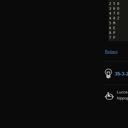
2 5 O

3 6 O

4 7 O

4 8 Z

5 M

6 E

8 P

Řešení
35-3-
Lucce
hippo