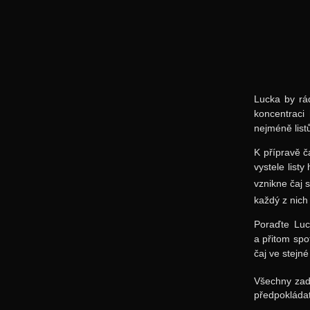
Lucka by r
koncentraci
nejméně list
K přípravě č
vystele listy
vznikne čaj 
každý z nich 
Poraďte Luc
a přitom spo
čaj ve stejn
Všechny zad
předpokládat