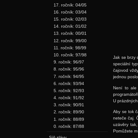
17. ročník: 04/05
16. ročník: 03/04
15. ročník: 02/03
14. ročník: 01/02
13. ročník: 00/01
12. ročník: 99/00
11. ročník: 98/99
10. ročník: 97/98
Jak se brzy 
9. ročník: 96/97
speciální ty
8. ročník: 95/96
čajovod vždy
7. ročník: 94/95
jednou poslo
6. ročník: 93/94
Není to ale
5. ročník: 92/93
programátoři
4. ročník: 91/92
U prázdných 
3. ročník: 90/91
Aby se tok č
2. ročník: 89/90
neteče čaj. 
1. ročník: 88/89
uzávěry tak,
0. ročník: 87/88
Pomůžete m
Síň slávy