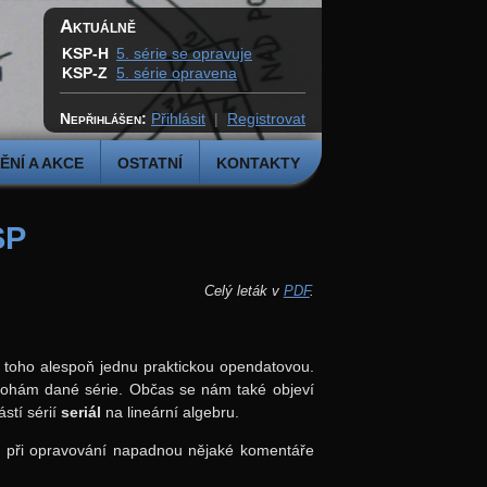
Aktuálně
KSP-H
5. série se opravuje
KSP-Z
5. série opravena
Nepřihlášen:
Přihlásit
|
Registrovat
NÍ A AKCE
OSTATNÍ
KONTAKTY
SP
Celý leták v
PDF
.
z toho alespoň jednu praktickou opendatovou.
úlohám dané série. Občas se nám také objeví
stí sérií
seriál
na lineární algebru.
k při opravování napadnou nějaké komentáře