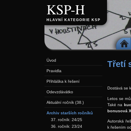
KSP-H
HLAVNÍ KATEGORIE KSP
DOMŮ
Úvod
Třetí
Pravidla
Přihláška k řešení
Dostává se k
Odevzdávátko
Letos se můž
Aktuální ročník (38.)
Také na
kuc
bonusová X
Archiv starších ročníků
37. ročník: 24/25
Autorská ře
36. ročník: 23/24
k řešením od