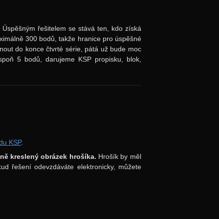
.
Úspěšným řešitelem se stává ten, kdo získá
aximálně 300 bodů, takže hranice pro úspěšné
ihnout do konce čtvrté série, pátá už bude moc
espoň 5 bodů, darujeme KSP propisku, blok,
rdu KSP
.
učně kreslený obrázek hrošíka.
Hrošík by měl
okud řešení odevzdáváte elektronicky, můžete