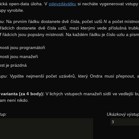
tická open-data úloha. V
odevzdávátku
si necháte vygenerovat vstupy 
upy vyrobíte.
pu:
Na prvním řádku dostanete dvě čísla, počet uzlů
N
a počet místno
řádcích dostanete dvě čísla uzlů, mezi kterými vede příslušná trub
M
řádcích jsou popsány místnosti. Na každém řádku je číslo uzlu a písm
nosti jsou programátoři
nosti jsou manažeři
st je prázdná
upu:
Vypište nejmenší počet uzávěrů, který Ondra musí přepnout, ab
varianta (za 4 body):
V lichých vstupech manažeři sídlí ve vedlejší 
am není nikdo.
tup:
Ukázkový výstup