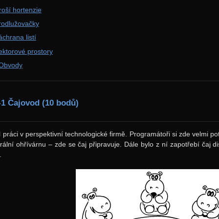
roší hortenzie
rodlužovačky
chrana listí
ektorové prostory
 Obvody
-1 Čajovod (10 bodů)
 práci v perspektivní technologické firmě. Programátoři si zde velmi pot
trální ohřívárnu – zde se čaj připravuje. Dále bylo z ní zapotřebí čaj d
.