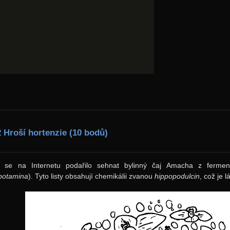
2 Hroší hortenzie (10 bodů)
 se na Internetu podařilo sehnat bylinný čaj Amacha z ferment
potamina
). Tyto listy obsahují chemikálii zvanou
hippopodulcin
, což je 