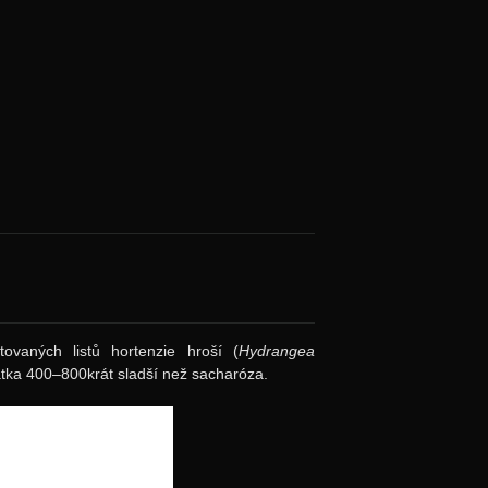
ovaných listů hortenzie hroší (
Hydrangea
látka 400–800krát sladší než sacharóza.