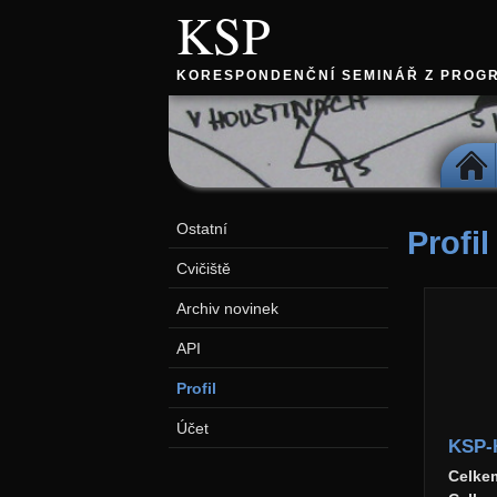
KSP
KORESPONDENČNÍ SEMINÁŘ Z PROG
DOMŮ
Ostatní
Profil
Cvičiště
Archiv novinek
API
Profil
Účet
KSP-
Celke