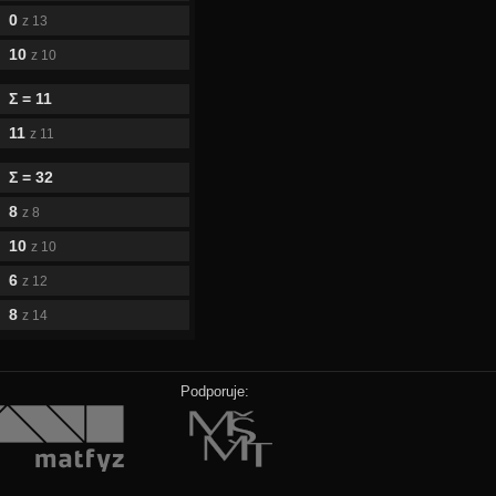
0
z 13
10
z 10
Σ = 11
11
z 11
Σ = 32
8
z 8
10
z 10
6
z 12
8
z 14
Podporuje: