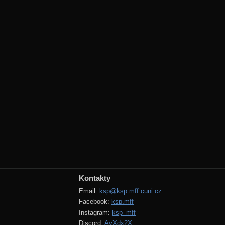
Kontakty
Email:
ksp@ksp.mff.cuni.cz
Facebook:
ksp.mff
Instagram:
ksp_mff
Discord:
AvXdx2X