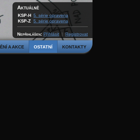
Aktuálně
KSP-H
5. série opravena
KSP-Z
5. série opravena
Nepřihlášen:
Přihlásit
|
Registrovat
NÍ A AKCE
OSTATNÍ
KONTAKTY