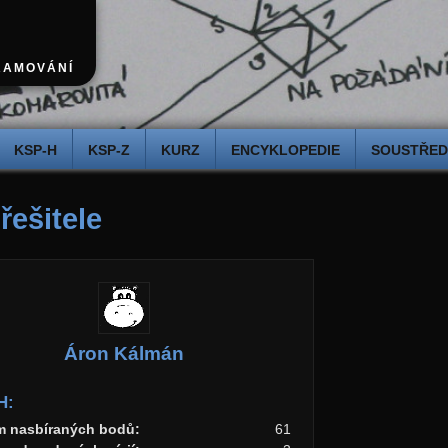
RAMOVÁNÍ
KSP-H
KSP-Z
KURZ
ENCYKLOPEDIE
SOUSTŘEDĚ
 řešitele
Áron Kálmán
H:
m nasbíraných bodů:
61