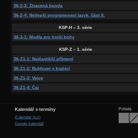
36-2-3: Ztracená bunda
36-2-4: Nejlepší programovací jazyk, část II.
KSP-H – 3. série
36-3-1: Modla pro hroší bohy
KSP-Z – 1. série
36-Z1-1: Nejčastější příjmení
36-Z1-2: Buldozer s krabicí
36-Z1-3: Vejce
36-Z1-4: Čaj
Kalendář s termíny
Pořádá:
iCalendar (ics)
Google kalendář