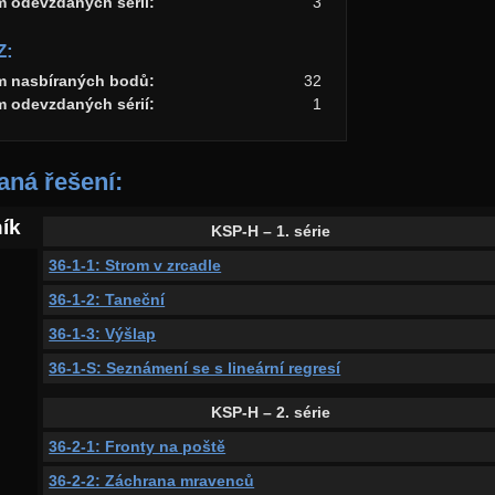
m odevzdaných sérií:
3
Z:
m nasbíraných bodů:
32
m odevzdaných sérií:
1
ná řešení:
ník
KSP-H – 1. série
36-1-1: Strom v zrcadle
36-1-2: Taneční
36-1-3: Výšlap
36-1-S: Seznámení se s lineární regresí
KSP-H – 2. série
36-2-1: Fronty na poště
36-2-2: Záchrana mravenců