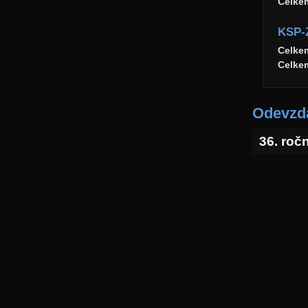
Celke
KSP-
Celke
Celke
Odevzda
36. roč