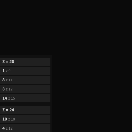
Σ = 26
1
z 9
8
z 11
3
z 12
14
z 15
Σ = 24
10
z 10
4
z 12