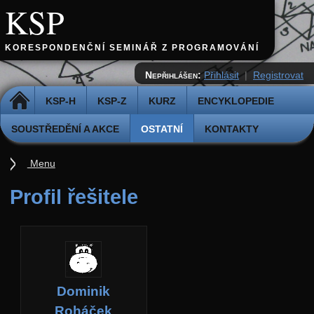
KSP
KORESPONDENČNÍ SEMINÁŘ Z PROGRAMOVÁNÍ
Nepřihlášen:
Přihlásit
|
Registrovat
DOMŮ
KSP-H
KSP-Z
KURZ
ENCYKLOPEDIE
SOUSTŘEDĚNÍ A AKCE
OSTATNÍ
KONTAKTY
Menu
Ostatní
Profil řešitele
Cvičiště
Archiv novinek
API
Profil
Dominik
Účet
Roháček