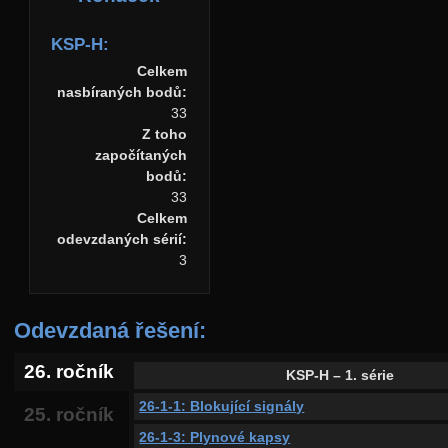
KSP-H:
Celkem
nasbíraných bodů:
33
Z toho
započítaných
bodů:
33
Celkem
odevzdaných sérií:
3
Odevzdaná řešení:
26. ročník
KSP-H – 1. série
26-1-1: Blokující signály
25. ročník
26-1-3: Plynové kapsy