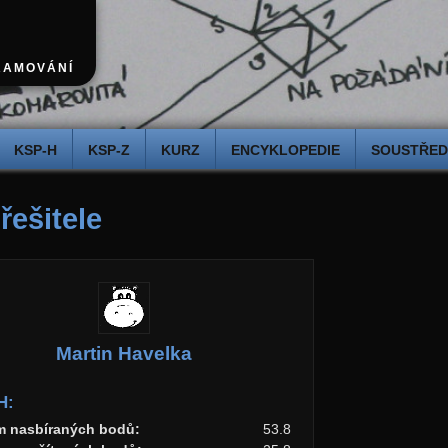
RAMOVÁNÍ
KSP-H
KSP-Z
KURZ
ENCYKLOPEDIE
SOUSTŘEDĚ
 řešitele
Martin Havelka
H:
m nasbíraných bodů:
53.8