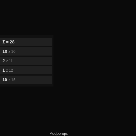
Σ = 28
10
z 10
2
z 11
1
z 12
15
z 15
Podporuje: