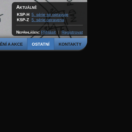
Aktuálně
KSP-H
5. série se opravuje
KSP-Z
5. série opravena
Nepřihlášen:
Přihlásit
|
Registrovat
NÍ A AKCE
OSTATNÍ
KONTAKTY