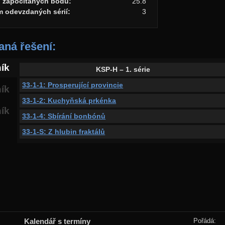
o započítaných bodů:
25.8
m odevzdaných sérií:
3
ná řešení:
ník
KSP-H – 1. série
33-1-1: Prosperující provincie
ník
33-1-2: Kuchyňská prkénka
ník
33-1-4: Sbírání bonbónů
33-1-S: Z hlubin fraktálů
Kalendář s termíny
Pořádá: