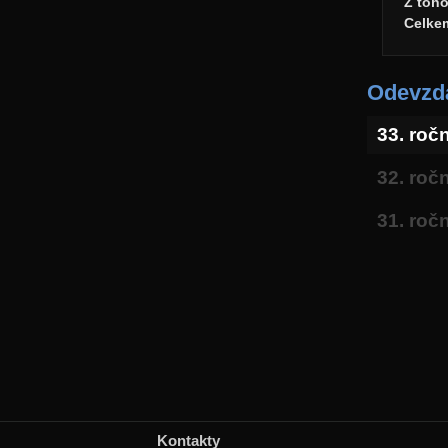
Z toh
Celke
Odevzda
33. roč
32. roč
31. roč
Kontakty