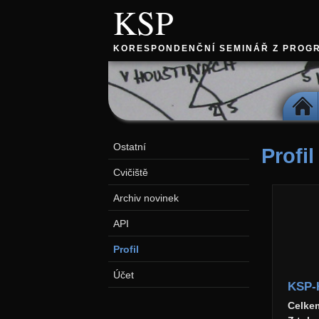
KSP
KORESPONDENČNÍ SEMINÁŘ Z PROG
DOMŮ
Ostatní
Profil
Cvičiště
Archiv novinek
API
Profil
Účet
KSP-
Celke