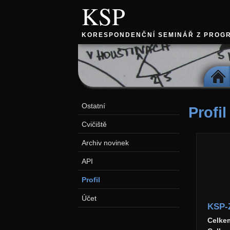
KSP
KORESPONDENČNÍ SEMINÁŘ Z PROG
DOMŮ
Ostatní
Profil
Cvičiště
Archiv novinek
API
Profil
Účet
KSP-
Celke