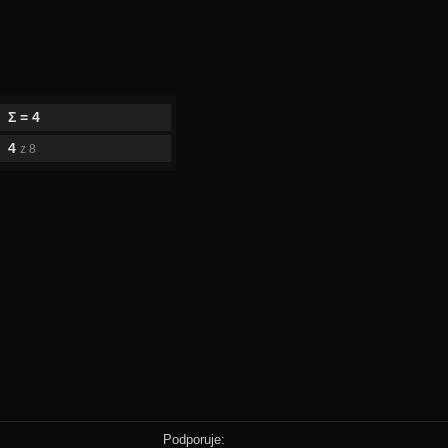
Σ = 4
4
z 8
Podporuje: