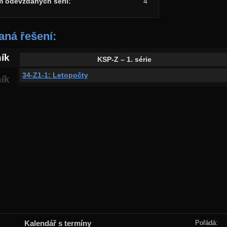
m odevzdaných sérií:
4
ná řešení:
ník
KSP-Z – 1. série
34-Z1-1: Letopočty
ník
Kalendář s termíny
Pořádá: