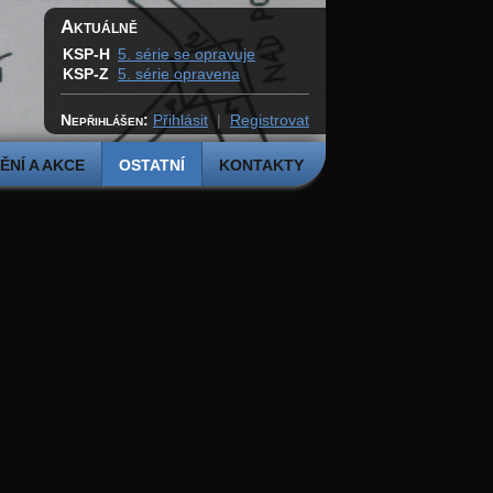
Aktuálně
KSP-H
5. série se opravuje
KSP-Z
5. série opravena
Nepřihlášen:
Přihlásit
|
Registrovat
NÍ A AKCE
OSTATNÍ
KONTAKTY