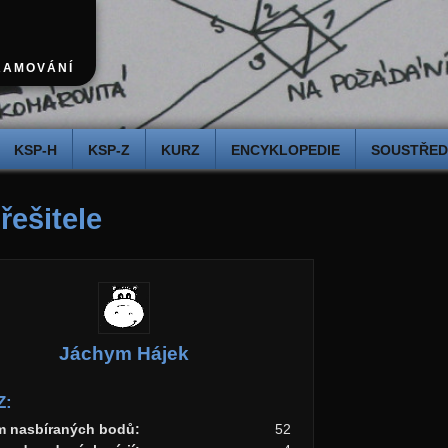
RAMOVÁNÍ
KSP-H
KSP-Z
KURZ
ENCYKLOPEDIE
SOUSTŘEDĚ
 řešitele
Jáchym Hájek
Z:
m nasbíraných bodů:
52