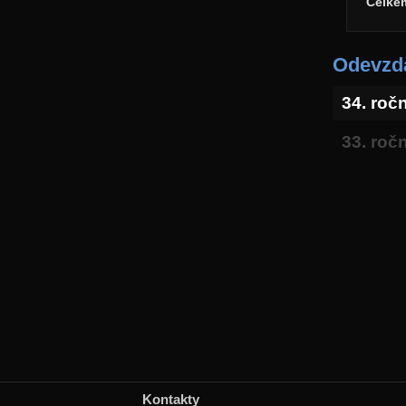
Celke
Odevzda
34. roč
33. roč
Kontakty