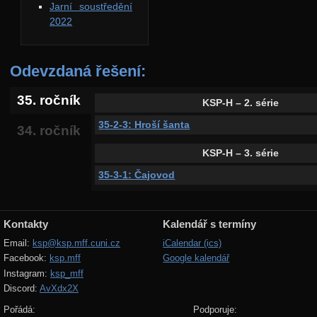
Jarní soustředění
2022
Odevzdaná řešení:
35. ročník
KSP-H – 2. série
35-2-3: Hroší šanta
34. ročník
KSP-H – 3. série
35-3-1: Čajovod
Kontakty
Kalendář s termíny
Email:
ksp@ksp.mff.cuni.cz
iCalendar (ics)
Facebook:
ksp.mff
Google kalendář
Instagram:
ksp_mff
Discord:
AvXdx2X
Pořádá:
Podporuje: