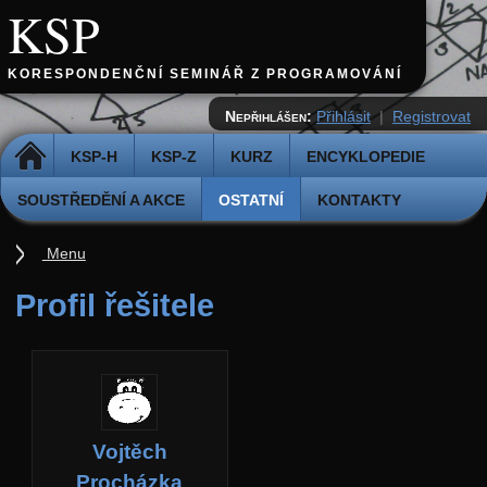
KSP
KORESPONDENČNÍ SEMINÁŘ Z PROGRAMOVÁNÍ
Nepřihlášen:
Přihlásit
|
Registrovat
DOMŮ
KSP-H
KSP-Z
KURZ
ENCYKLOPEDIE
SOUSTŘEDĚNÍ A AKCE
OSTATNÍ
KONTAKTY
Menu
Ostatní
Profil řešitele
Cvičiště
Archiv novinek
API
Profil
Vojtěch
Účet
Procházka