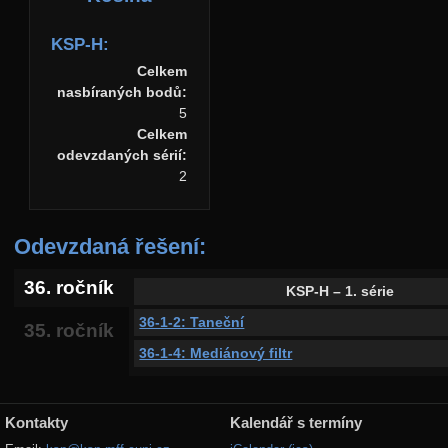
KSP-H:
Celkem
nasbíraných bodů:
5
Celkem
odevzdaných sérií:
2
Odevzdaná řešení:
36. ročník
KSP-H – 1. série
36-1-2: Taneční
35. ročník
36-1-4: Mediánový filtr
Kontakty
Kalendář s termíny