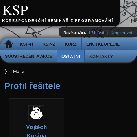
KSP
KORESPONDENČNÍ SEMINÁŘ Z PROGRAMOVÁNÍ
Nepřihlášen:
Přihlásit
|
Registrovat
DOMŮ
KSP-H
KSP-Z
KURZ
ENCYKLOPEDIE
SOUSTŘEDĚNÍ A AKCE
OSTATNÍ
KONTAKTY
Menu
Ostatní
Profil řešitele
Cvičiště
Archiv novinek
API
Profil
Vojtěch
Účet
Kosina