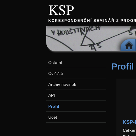
KSP
KORESPONDENČNÍ SEMINÁŘ Z PROG
DOMŮ
Ostatní
Profil
Cvičiště
Archiv novinek
API
Profil
Účet
KSP-
Celke