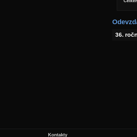
Celke
Odevzda
36. roč
Kontakty