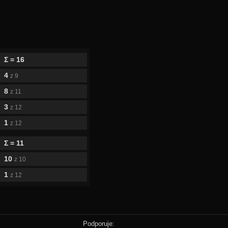
Σ = 16
4
z 9
8
z 11
3
z 12
1
z 12
Σ = 11
10
z 10
1
z 12
Podporuje: