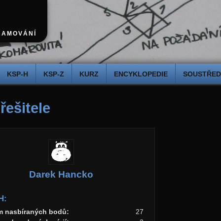
RAMOVÁNÍ
KSP-H
KSP-Z
KURZ
ENCYKLOPEDIE
SOUSTŘEDĚ
 řešitele
Darek Hancko
H:
m nasbíraných bodů:
27