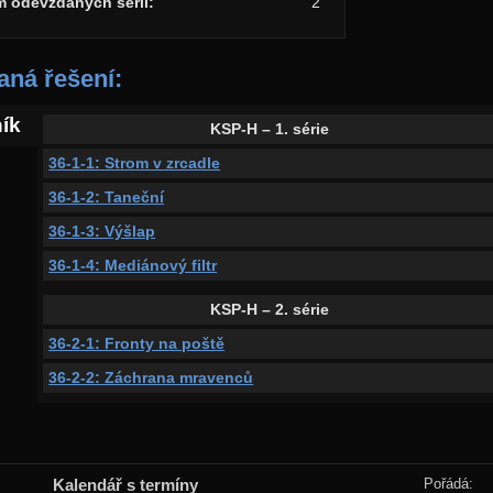
m odevzdaných sérií:
2
ná řešení:
ník
KSP-H – 1. série
36-1-1: Strom v zrcadle
36-1-2: Taneční
36-1-3: Výšlap
36-1-4: Mediánový filtr
KSP-H – 2. série
36-2-1: Fronty na poště
36-2-2: Záchrana mravenců
Kalendář s termíny
Pořádá: