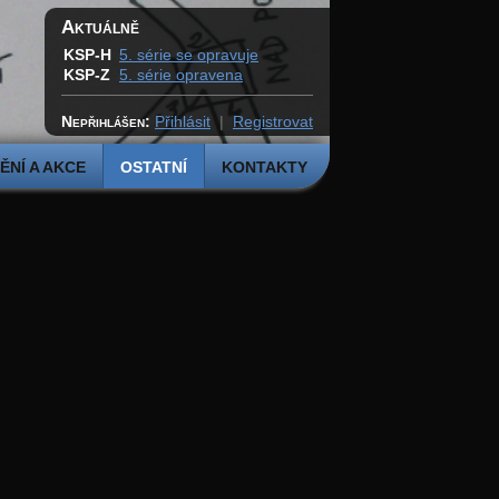
Aktuálně
KSP-H
5. série se opravuje
KSP-Z
5. série opravena
Nepřihlášen:
Přihlásit
|
Registrovat
NÍ A AKCE
OSTATNÍ
KONTAKTY