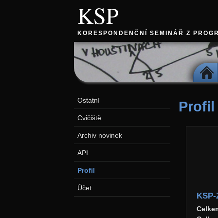
KSP
KORESPONDENČNÍ SEMINÁŘ Z PROG
DOMŮ
Ostatní
Profil
Cvičiště
Archiv novinek
API
Profil
Účet
KSP-
Celke