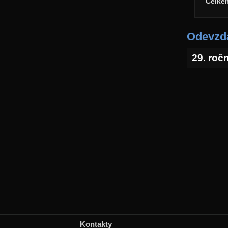
Celke
Odevzda
29. roč
Kontakty