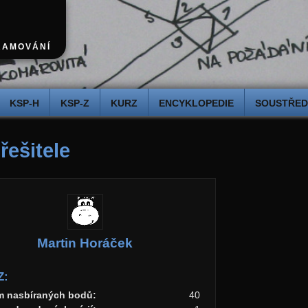
RAMOVÁNÍ
KSP-H
KSP-Z
KURZ
ENCYKLOPEDIE
SOUSTŘEDĚ
 řešitele
Martin Horáček
Z:
m nasbíraných bodů:
40