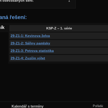
m odevzdaných sérií:
1
ná řešení:
ník
KSP-Z – 1. série
29-Z1-1: Kevinova želva
29-Z1-2: Sářiny pamlsky
29-Z1-3: Petrova statistika
29-Z1-4: Zuzčin výlet
Kalendář s termíny
Pořádá: