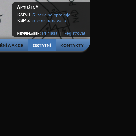
Aktuálně
KSP-H
5. série se opravuje
KSP-Z
5. série opravena
Nepřihlášen:
Přihlásit
|
Registrovat
NÍ A AKCE
OSTATNÍ
KONTAKTY