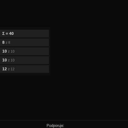
Σ = 40
8
z 8
10
z 10
10
z 10
12
z 12
Podporuje: