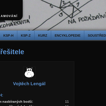
RAMOVÁNÍ
KSP-H
KSP-Z
KURZ
ENCYKLOPEDIE
SOUSTŘEDĚ
 řešitele
Vojtěch Lengál
H:
m nasbíraných bodů:
11