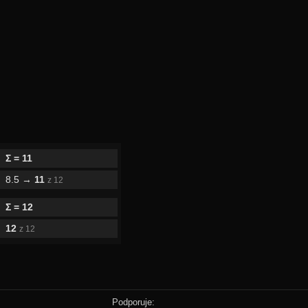
Σ = 11
8.5 →
11
z 12
Σ = 12
12
z 12
Podporuje: