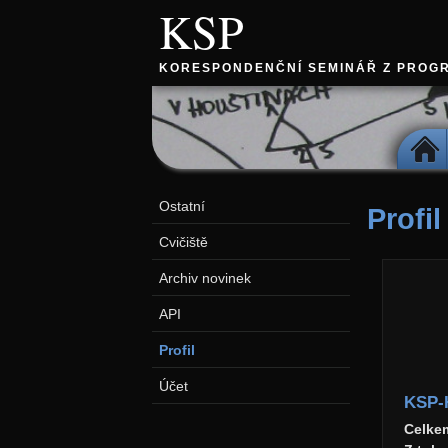
KSP
KORESPONDENČNÍ SEMINÁŘ Z PROG
DOMŮ
Ostatní
Profil
Cvičiště
Archiv novinek
API
Profil
Účet
KSP-
Celke