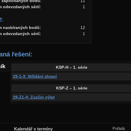
o započítaných bodů:
11
m odevzdaných sérií:
1
Z:
m nasbíraných bodů:
12
m odevzdaných sérií:
1
ná řešení:
ník
KSP-H – 1. série
29-1-3: Střídání zbraní
KSP-Z – 1. série
29-Z1-4: Zuzčin výlet
Kalendář s termíny
Pořádá: