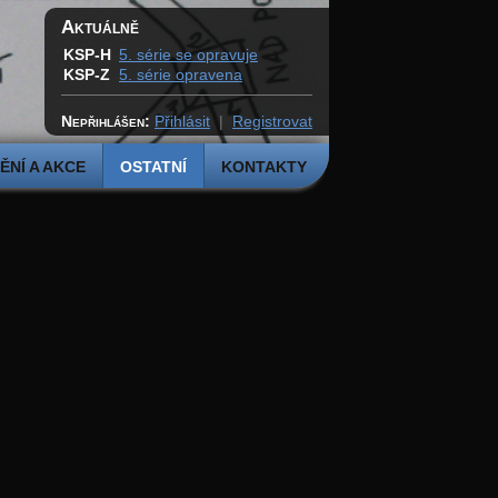
Aktuálně
KSP-H
5. série se opravuje
KSP-Z
5. série opravena
Nepřihlášen:
Přihlásit
|
Registrovat
NÍ A AKCE
OSTATNÍ
KONTAKTY