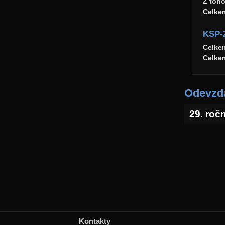
Z toh
Celke
KSP-
Celke
Celke
Odevzda
29. roč
Kontakty