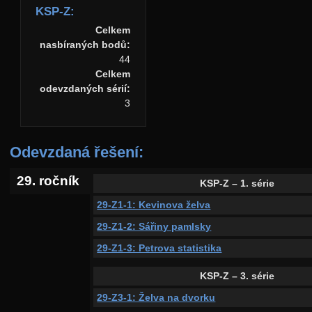
KSP-Z:
Celkem
nasbíraných bodů:
44
Celkem
odevzdaných sérií:
3
Odevzdaná řešení:
29. ročník
KSP-Z – 1. série
29-Z1-1: Kevinova želva
29-Z1-2: Sářiny pamlsky
29-Z1-3: Petrova statistika
KSP-Z – 3. série
29-Z3-1: Želva na dvorku