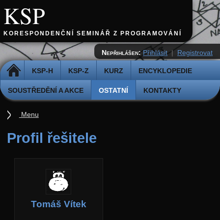
KSP
KORESPONDENČNÍ SEMINÁŘ Z PROGRAMOVÁNÍ
Nepřihlášen:
Přihlásit
|
Registrovat
DOMŮ
KSP-H
KSP-Z
KURZ
ENCYKLOPEDIE
SOUSTŘEDĚNÍ A AKCE
OSTATNÍ
KONTAKTY
Menu
Ostatní
Profil řešitele
Cvičiště
Archiv novinek
API
Profil
Tomáš Vítek
Účet