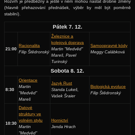
Rozvrh je předběžný a ještě v něm mohou nastat drobné změny
2019
(hlavně přehazování přednášek, výběr by měl být poměrně
stabilní).
2018
Pátek 7. 12.
Rozvrh
Železnice a
Přednášky
kolejová doprava
Racionalita
Samoopravné kódy
2017
21:00
Martin "Medvěd"
Filip Štědronský
Meggy Calábková
Mareš, Pavel
2016
Turinský
2015
Sobota 8. 12.
Další akce
Orientace
Jazyk Rust
Martin
Biologická evoluce
Putovní přednášky
8:30
Standa Lukeš,
"Medvěd"
Filip Štědronský
Vašek Šraier
Kalíšky
Mareš
Datové
DOD
struktury ve
Další výzvy
volném stylu
Hornictví
10:30
Martin
Jenda Hrach
Historické akce
"Medvěd"