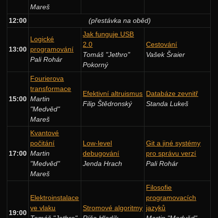
Mareš
12:00
(přestávka na oběd)
Jak funguje USB
Logické
2.0
Cestování
13:00
programování
Tomáš "Jethro"
Vašek Šraier
Pali Rohár
Pokorný
Fourierova
transformace
Efektivní altruismus
Databáze zevnitř
15:00
Martin
Filip Štědronský
Standa Lukeš
"Medvěd"
Mareš
Kvantové
počitání
Low-level
Git a jiné systémy
17:00
Martin
debugování
pro správu verzí
"Medvěd"
Jenda Hrach
Pali Rohár
Mareš
Filosofie
Elektroinstalace
programovacích
ve vlaku
Stromové algoritmy
jazyků
19:00
Tomáš "Jethro"
Ríša Hladík
Martin "Medvěd"