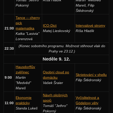
Pokorný
Mareš, Filip
Štědronský
Tance -- cherry
pick
ICO-Dict
Intervalové stromy
21:00
matematika
Matej Lieskovský
Ríša Hladík
Katka "Lasivia"
Lorenzová
(Konec sobotního programu. Možnost stihnout vlak do
22:30
Prahy ve 23:12.)
Neděle 9. 12.
Hausdorffův
zvěřinec
Osobní cloud po
Skriptování v shellu
9:00
Martin
domácku
Filip Štědronský
"Medvěd"
Vašek Šraier
Mareš
Návrh plošných
Ekonomie
Vyčíslitelnost a
spojů
11:00
prakticky
Gödelovy věty
Tomáš "Jethro"
Standa Lukeš
Filip Štědronský
Pokorný