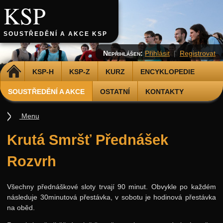
KSP
SOUSTŘEDĚNÍ A AKCE KSP
Nepřihlášen:
Přihlásit
|
Registrovat
DOMŮ
KSP-H
KSP-Z
KURZ
ENCYKLOPEDIE
SOUSTŘEDĚNÍ A AKCE
OSTATNÍ
KONTAKTY
Menu
Soustředění
Krutá Smršť Přednášek
Smršť
Rozvrh
2025
2024
Všechny přednáškové sloty trvají 90 minut. Obvykle po každém
následuje 30minutová přestávka, v sobotu je hodinová přestávka
2023
na oběd.
2022