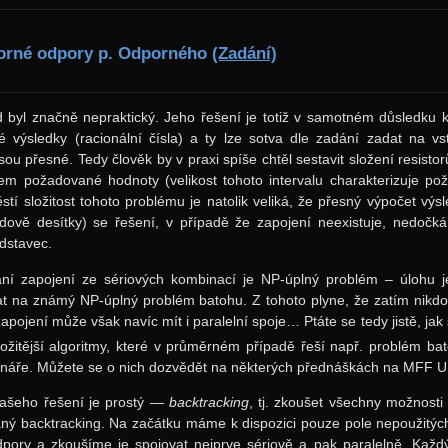
orné odpory p. Odporného
(Zadání)
d byl značně nepraktický. Jeho řešení je totiž v samotném důsledku k
né výsledky (racionální čísla) a ty lze sotva dle zadání zadat na 
jsou přesné. Tedy člověk by v praxi spíše chtěl sestavit složení resis
olem požadované hodnoty (velikost tohoto intervalu charakterizuje p
ěstí složitost tohoto problému je natolik veliká, že přesný výpočet vý
ádově desítky) se řešení, v případě že zapojení neexistuje, nedočkáme.
odstavec.
ní zapojení ze sériových kombinací je NP-úplný problém – úlohu j
at na známý NP-úplný problém batohu. Z tohoto plyne, že zatím nikdo
apojení může však navíc mít i paralelní spoje… Ptáte se tedy jistě, jak 
složitější algoritmy, které v průměrném případě řeší např. problém b
náře. Můžete se o nich dozvědět na některých přednáškách na MFF U
našeho řešení je prostý —
backtracking
, tj. zkoušet všechny možnost
aný backtracking. Na začátku máme k dispozici pouze pole nepoužitých
dpory a zkoušíme je spojovat nejprve sériově a pak paralelně. Ka