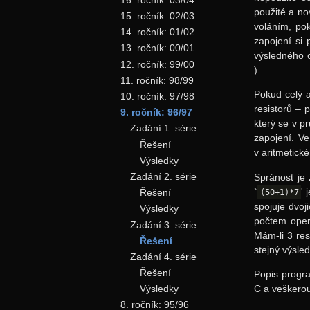
použité a no
15. ročník: 02/03
voláním, pok
14. ročník: 01/02
zapojení si
13. ročník: 00/01
výsledného 
12. ročník: 99/00
).
11. ročník: 98/99
Pokud celý 
10. ročník: 97/98
resistorů – 
9. ročník: 96/97
který se v p
Zadání 1. série
zapojení. V
Řešení
v aritmetické
Výsledky
Zadání 2. série
Spránost je
`
' 
Řešení
(50+1)*7
spojuje dvoj
Výsledky
počtem operá
Zadání 3. série
Mám-li 3 res
Řešení
stejný výsle
Zadání 4. série
Řešení
Popis progra
C a veškerou
Výsledky
8. ročník: 95/96