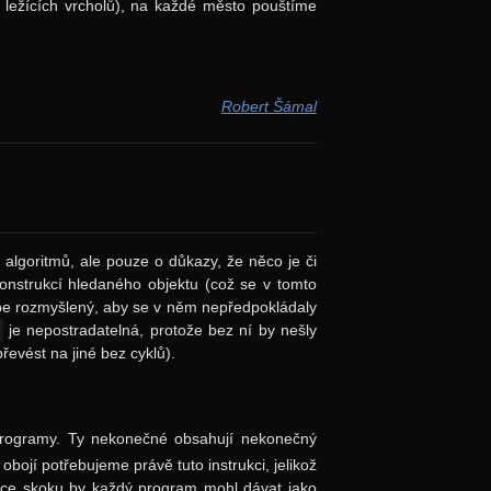
 ležících vrcholů), na každé město pouštíme
Robert Šámal
 algoritmů, ale pouze o důkazy, že něco je či
onstrukcí hledaného objektu (což se v tomto
épe rozmyšlený, aby se v něm nepředpokládaly
je nepostradatelná, protože bez ní by nešly
řevést na jiné bez cyklů).
programy. Ty nekonečné obsahují nekonečný
bojí potřebujeme právě tuto instrukci, jelikož
ukce skoku by každý program mohl dávat jako