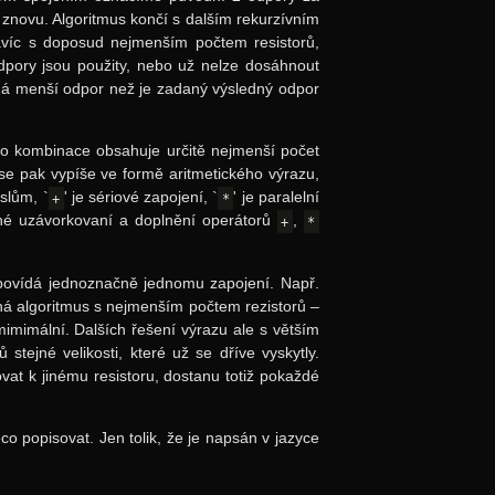
znovu. Algoritmus končí s dalším rekurzívním
 navíc s doposud nejmenším počtem resistorů,
dpory jsou použity, nebo už nelze dosáhnout
má menší odpor než je zadaný výsledný odpor
to kombinace obsahuje určitě nejmenší počet
se pak vypíše ve formě aritmetického výrazu,
slům, `
' je sériové zapojení, `
' je paralelní
+
*
dné uzávorkovaní a doplnění operátorů
,
+
*
dpovídá jednoznačně jednomu zapojení. Např.
číná algoritmus s nejmenším počtem rezistorů –
 mimimální. Dalších řešení výrazu ale s větším
stejné velikosti, které už se dříve vyskytly.
vat k jinému resistoru, dostanu totiž pokaždé
o popisovat. Jen tolik, že je napsán v jazyce