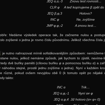
JEQ
α
,
α
,-3
Znovu test rovnosti…
CLR
φ
A teď kopírujeme
β
zpět d
JEQ
β
,
φ
,3
Hotovo?
INC
φ
Ne, zvýšíme
JMP
φ
,
φ
,
-2
A znovu test…
obře: hledáme výsledek operace tak, že začneme nulou a postupně
slo zvýšené o jedna je rovno číslu původnímu. Jelikož všechna čísla
je nutno nahrazovat mírně sofistikovanějším způsobem: nemůžeme t
R
tane nulou, jelikož nemáme způsob, jak bychom to zjistili, nevíme-
tedy dvě buňky paměti (cílovou buňku
φ
a pomocnou buňku
α
) a za
y náhodou stejné, prostě jednu zvýšíme o jedna). Nyní v každém kro
e různé, pokud ovšem nevyjdou obě 0 (k tomuto opět po nějaké do
edy takto:
INC
α
Trik…
JEQ
α
,
φ
,
-1
Nyní
α≠ φ
JEQ
α
,
φ
,4
Již hotovo (
α= φ= 0
)