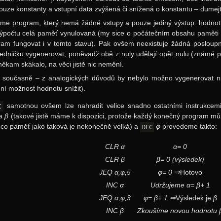
ouze konstanty a vstupní data zvýšená či snížená o konstantu – dumej
me program, který nemá žádné vstupy a pouze jediný výstup: hodnotu
ýpočtu celá paměť vynulovaná (my sice o počátečním obsahu paměti d
am fungovat i v tomto stavu). Pak ovšem neexistuje žádná posloupn
edničku vygenerovat, poněvadž obě z nuly udělají opět nulu (známé pr
 někam skákalo, na věci jistě nic nemění.
současně – z analogických důvodů by nebylo možno vygenerovat nulu
í možnost hodnotu snížit).
samotnou ovšem lze nahradit velice snadno ostatními instrukce
C
a
β
(takové jistě máme k dispozici, protože každý konečný program 
mco paměť jako taková je nekonečně velká) a
φ
provedeme takto:
DEC
CLR
α
α= 0
CLR
β
β= 0
(výsledek)
JEQ
α
,
φ
,5
φ= 0 ⇒
Hotovo
INC
α
Udržujeme
α= β+ 1
JEQ
α
,
φ
,3
φ= β+ 1 ⇒
Výsledek je
β
INC
β
Zkoušíme novou hodnotu