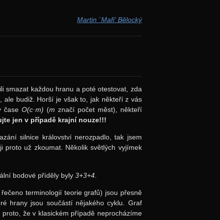
Martin `Mafi' Bělocký
ili smazat každou hranu a poté otestovat, zda
ale budiž. Horší je však to, jak někteří z vás
 v čase
O(c·m)
(
m
značí počet měst), někteří
te jen v případě krajní nouze!!!
azání silnice království nerozpadlo, tak jsem
 ji proto už zkoumat. Několik světlých vyjímek
ální bodové příděly byly
3+3+4
.
, řečeno terminologií teorie grafů) jsou přesně
eré hrany jsou součástí nějakého cyklu. Graf
 proto, že v klasickém případě neprocházíme