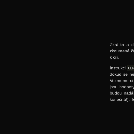
Zkrátka a d
zkoumané čí
k cíli.
Instrukci
CL
dokud se nes
Vezmeme si 
jsou hodnot
budou nadál
konečná!). T