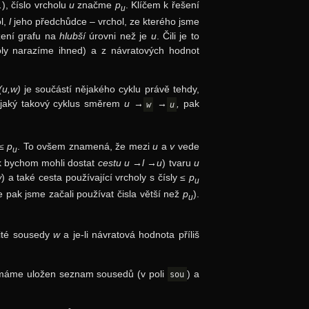
), číslo vrcholu
u
značme
p
. Klíčem k řešení
u
ol,
l
jeho předchůdce – vrchol, ze kterého jsme
zení grafu na
hlubší
úrovni než je
u
. Čili je to
oly narazíme ihned) a z návratových hodnot
(u,w)
je součástí nějakého cyklu právě tehdy,
nějaký takový cyklus směrem
u →
→
,
pak
w
u
≤ p
. To ovšem znamená, že mezi
u
a
v
vede
u
ak bychom mohli dostat
cestu
u →l →u
) tvaru
u
w
) a také cesta používající vrcholy s čísly
≤ p
u
e pak jsme začali používat čisla větší než
p
).
u
ité sousedy
w
a je-li návratová hodnota příliš
l máme uložen seznam sousedů (v poli
) a
sou