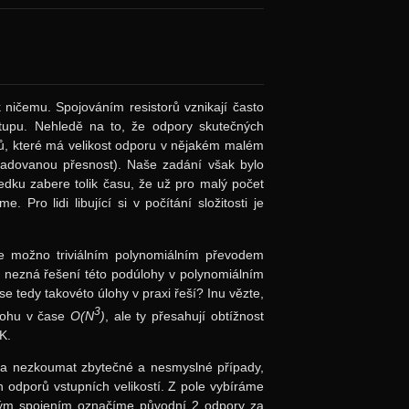
 ničemu. Spojováním resistorů vznikají často
vstupu. Nehledě na to, že odpory skutečných
torů, které má velikost odporu v nějakém malém
ožadovanou přesnost). Naše zadání však bylo
sledku zabere tolik času, že už pro malý počet
 Pro lidi libující si v počítání složitosti je
e možno triviálním polynomiálním převodem
 nezná řešení této podúlohy v polynomiálním
se tedy takovéto úlohy v praxi řeší? Inu vězte,
3
atohu v čase
O(N
)
, ale ty přesahují obtížnost
K.
i a nezkoumat zbytečné a nesmyslné případy,
 odporů vstupních velikostí. Z pole vybíráme
ždým spojením označíme původní 2 odpory za