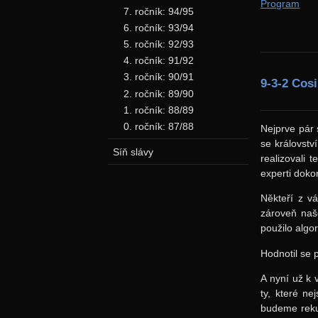
Program
7. ročník: 94/95
6. ročník: 93/94
5. ročník: 92/93
4. ročník: 91/92
3. ročník: 90/91
9-3-2 Cos
2. ročník: 89/90
1. ročník: 88/89
0. ročník: 87/88
Nejprve pár 
se královstv
Síň slávy
realizovali 
experti dok
Někteří z vá
zároveň naše
použilo algo
Hodnotil se 
A nyní už k 
ty, které ne
budeme reku