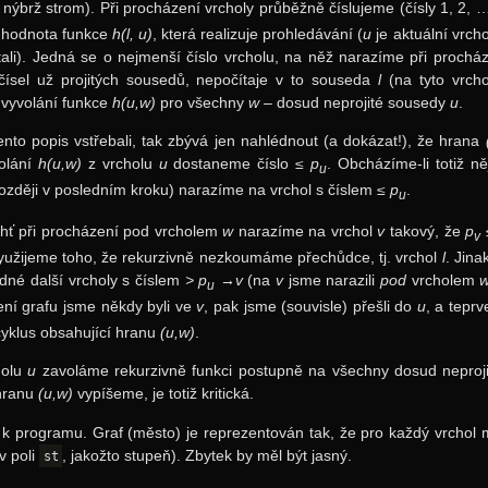
 nýbrž strom). Při procházení vrcholy průběžně číslujeme (čísly 1, 2, …
á hodnota funkce
h(l, u)
, která realizuje prohledávání (
u
je aktuální vrch
ali). Jedná se o nejmenší číslo vrcholu, na něž narazíme při prochá
ísel už projitých sousedů, nepočítaje v to souseda
l
(na tyto vrch
 vyvolání funkce
h(u,w)
pro všechny
w
– dosud neprojité sousedy
u
.
ento popis vstřebali, tak zbývá jen nahlédnout (a dokázat!), že hrana
volání
h(u,w)
z vrcholu
u
dostaneme číslo
≤ p
. Obcházíme-li totiž 
u
ozději v posledním kroku) narazíme na vrchol s číslem
≤ p
.
u
hť při procházení pod vrcholem
w
narazíme na vrchol
v
takový, že
p
v
yužijeme toho, že rekurzivně nezkoumáme přechůdce, tj. vrchol
l
. Jin
dné další vrcholy s číslem
> p
→v
(na
v
jsme narazili
pod
vrcholem
u
ení grafu jsme někdy byli ve
v
, pak jsme (souvisle) přešli do
u
, a teprv
yklus obsahující hranu
(u,w)
.
holu
u
zavoláme rekurzivně funkci postupně na všechny dosud neproj
 hranu
(u,w)
vypíšeme, je totiž kritická.
e k programu. Graf (město) je reprezentován tak, že pro každý vrcho
(v poli
, jakožto stupeň). Zbytek by měl být jasný.
st