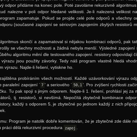
vý odpor přidáme na konec pole. Poté zavoláme rekurzivně algoritmus 
ud nalezne v poli odpor hledané velikosti. Je-li nalezená velikost
 program zapamatuje. Pokud se projde celé pole odporů a všechny o
odporu (současné zapojení se sériovým zapojením zbylých resistorů 
algoritmus skončí a zapamatoval si nějakou kombinaci odporů, pak ta
prošly se všechny možnosti a žádná nebyla menší. Výsledné zapojení 
růběhu algoritmu mění dle testovaného zapojení. resistory odpovídají čí
e výrazu jsou použity závorky. Tedy náš program vlastně hledá vho
m výrazu. Najde-li řešení, vytiskne ho.
 zajištěna probíráním všech možností. Každé uzávorkování výrazu o
je paralelní zapojení `
' a seriového `
'. Pro zvýšení rychlosti za
7
50,1
ičku. Tu pak spojí s jiným odporem. Najde-li 1. řešení, prohlásí jej za
torů, tj. resistorů, si nevšímá. Nepočítá zbytečně kombinace odporů 
istory, každý s odporem 5, je zbytečné po jednom každý z nich připojo
dek.
mu: Program je natolik dobře komentován, že je zbytečné zde dále něc
 práci dělá rekurzivní procedura
.
zapoj