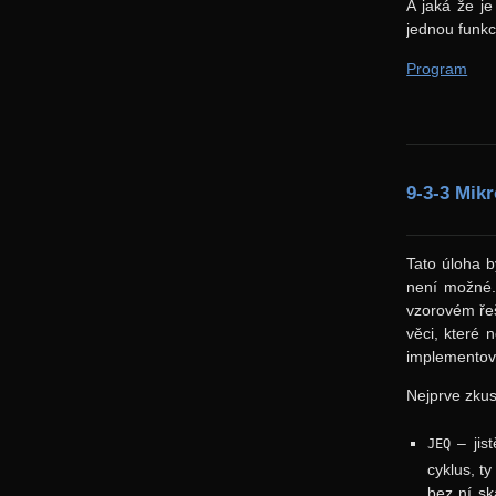
A jaká že j
jednou funk
Program
9-3-3 Mik
Tato úloha b
není možné.
vzorovém řeš
věci, které 
implementova
Nejprve zkus
– jis
JEQ
cyklus, t
bez ní sk