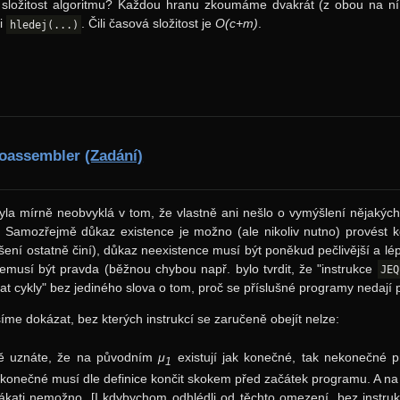
e složitost algoritmu? Každou hranu zkoumáme dvakrát (z obou na ní
ci
. Čili časová složitost je
O(c+m)
.
hledej(...)
roassembler
(Zadání)
yla mírně neobvyklá v tom, že vlastně ani nešlo o vymýšlení nějakých
 Samozřejmě důkaz existence je možno (ale nikoliv nutno) provést k
ení ostatně činí), důkaz neexistence musí být poněkud pečlivější a l
nemusí být pravda (běžnou chybou např. bylo tvrdit, že "instrukce
JEQ
t cykly" bez jediného slova o tom, proč se příslušné programy nedají p
íme dokázat, bez kterých instrukcí se zaručeně obejít nelze:
tě uznáte, že na původním
μ
existují jak konečné, tak nekonečné 
1
y konečné musí dle definice končit skokem před začátek programu. A na o
ákati nemožno. [I kdybychom odhlédli od těchto omezení, bez instr