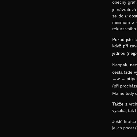
obecný graf,
je návratov
se do
u
dost
minimum z č
rekurzivního
Pokud jste t
když při za
jednou (nejp
Naopak, nec
cesta (zde v
→w →
přípa
(při procház
Máme tedy c
Takže z vrc
vysoká, tak
Ještě krátc
jejich pocet 