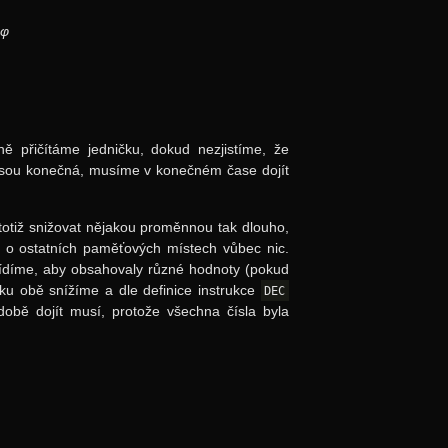
o
φ
 přičítáme jedničku, dokud nezjistíme, že
 jsou konečná, musíme v konečném čase dojít
otiž snižovat nějakou proměnnou tak dlouho,
li o ostatních paměťových místech vůbec nic.
řídíme, aby obsahovaly různé hodnoty (pokud
ku obě snížíme a dle definice instrukce
DEC
bě dojít musí, protože všechna čísla byla