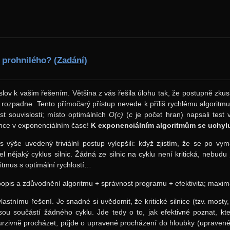
i prohnilého?
(Zadání)
slov k vašim řešením. Většina z vás řešila úlohu tak, že postupně zkus
í rozpadne. Tento přímočarý přístup nevede k příliš rychlému algoritmu, 
test souvislosti; místo optimálních
O(c)
(
c
je počet hran) napsali test
once v exponenciálním čase!
K exponenciálním algoritmům se uchyluj
s výše uvedený triviální postup vylepšili: když zjistím, že se po vym
l nějaký cyklus silnic. Žádná ze silnic na cyklu není kritická, nebudu
ritmus s optimální rychlostí…
popis a zdůvodnění algoritmu + správnost programu + efektivita; maxim
vlastnímu řešení. Je snadné si uvědomit, že kritické silnice (tzv. mosty
jsou součástí žádného cyklu. Jde tedy o to, jak efektivné poznat, kt
rzivně procházet, půjde o upravené procházení do hloubky (upravené