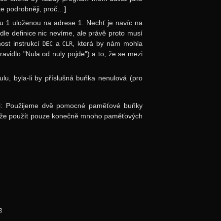
te podrobněji, proč…]
 1 uloženou na adrese 1. Nechť je navíc na
le definice nic nevíme, ale právě proto musí
ost instrukcí
a
, která by nám mohla
DEC
CLR
avidlo "Nula od nuly pojde") a to, že se mezi
, byla-li by příslušná buňka nenulová (pro
mi: Použijeme dvě pomocné paměťové buňky
může použít pouze konečně mnoho paměťových
β