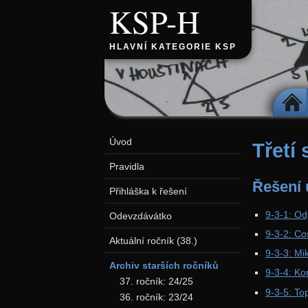
KSP-H
HLAVNÍ KATEGORIE KSP
DOMŮ
Úvod
Třetí
Pravidla
Řešení 
Přihláška k řešení
9-3-1: O
Odevzdávátko
9-3-2: Co
Aktuální ročník (38.)
9-3-3: Mi
Archiv starších ročníků
9-3-4: Ko
37. ročník: 24/25
9-3-5: To
36. ročník: 23/24