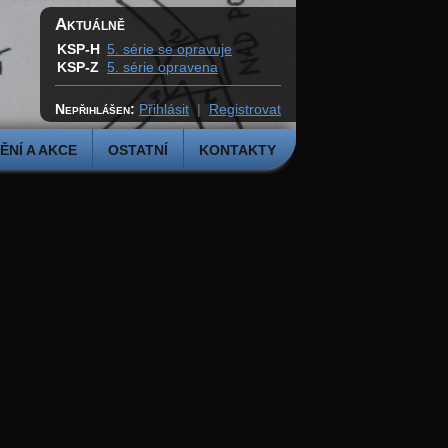
Aktuálně
KSP-H
5. série se opravuje
KSP-Z
5. série opravena
Nepřihlášen:
Přihlásit
|
Registrovat
NÍ A AKCE
OSTATNÍ
KONTAKTY