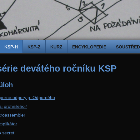
KSP-H
KSP-Z
KURZ
ENCYKLOPEDIE
SOUSTŘEDĚ
 série devátého ročníku KSP
úloh
dporné odpory p. Odporného
si prohnilého?
kroassembler
mplikátor
p secret