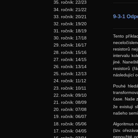
35. ročník: 22/23
34. ročník: 21/22
9-3-1 Odp
33. ročník: 20/21
32. ročník: 19/20
31. ročník: 18/19
Tento příkla
30. ročník: 17/18
neceločísle
29. ročník: 16/17
resistorů ne
28. ročník: 15/16
intervalu k
27. ročník: 14/15
jiné. Nanešt
26. ročník: 13/14
resistorů (ř
25. ročník: 12/13
následující 
24. ročník: 11/12
Pouhé hledá
23. ročník: 10/11
transformov
22. ročník: 09/10
čase. Naše z
21. ročník: 08/09
že existují 
20. ročník: 07/08
našeho semi
19. ročník: 06/07
18. ročník: 05/06
Algoritmus 
(tzv. ořezáv
17. ročník: 04/05
nepoužité o
16. ročník: 03/04