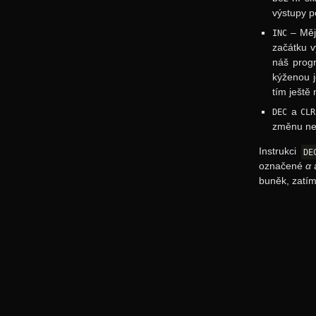
výstupy p
– Měj
INC
začátku v
náš progr
kýženou j
tím ještě
a
DEC
CLR
změnu nen
Instrukci
DE
označené
α
buněk, zatí