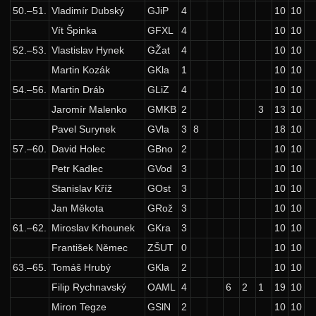
Výsledky
50.–51.
Vladimír Dubský
GJiP
4
10
10
8. ročník: 95/96
Vít Špinka
GFXL
4
10
10
52.–53.
Vlastislav Hynek
GŽat
4
10
10
7. ročník: 94/95
Martin Kozák
GKla
1
10
10
6. ročník: 93/94
54.–56.
Martin Dráb
GLiZ
4
10
10
5. ročník: 92/93
Jaromír Malenko
GMKB
2
3
13
10
4. ročník: 91/92
Pavel Surynek
GVla
3
8
18
10
57.–60.
David Holec
GBno
2
10
10
3. ročník: 90/91
Petr Kadlec
GVod
3
10
10
2. ročník: 89/90
Stanislav Kříž
GOst
3
10
10
1. ročník: 88/89
Jan Měkota
GRož
3
10
10
0. ročník: 87/88
61.–62.
Miroslav Krhounek
GKra
3
10
10
Síň slávy
František Němec
ZŠUT
0
10
10
63.–65.
Tomáš Hrubý
GKla
2
10
10
Filip Rychnavský
OAML
4
6
2
1
19
10
Miron Tegze
GSlN
2
10
10