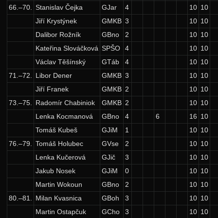
66.–70.
Stanislav Čejka
GJar
4
10
10
Jiří Krystýnek
GMKB
3
10
10
Dalibor Rožník
GBno
2
10
10
Kateřina Slováčková
SPŠO
4
10
10
Václav Těšínský
GTáb
4
10
10
71.–72.
Libor Dener
GMKB
3
10
10
Jiří Franek
GMKB
2
10
10
73.–75.
Radomír Chabiniok
GMKB
2
10
10
Lenka Kocmanová
GBno
4
6
16
10
Tomáš Kubeš
GJiM
1
10
10
76.–79.
Tomáš Holubec
GVse
2
10
10
Lenka Kučerová
GJič
3
10
10
Jakub Nosek
GJiM
0
10
10
Martin Wokoun
GBno
2
10
10
80.–81.
Milan Kvasnica
GBoh
3
10
10
Martin Ostapčuk
GCho
3
10
10