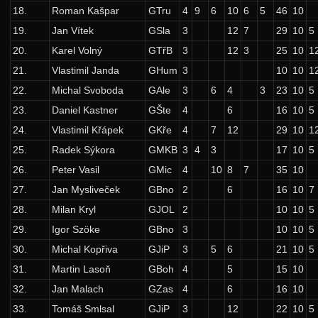
18.
Roman Kašpar
GTru
4
9
6
10
6
5
46
10
24. ročník: 11/12
19.
Jan Vítek
GSla
3
12
7
29
10
5
23. ročník: 10/11
20.
Karel Volný
GTřB
3
12
3
25
10
1
22. ročník: 09/10
21.
Vlastimil Janda
GHum
3
10
10
1
21. ročník: 08/09
22.
Michal Svoboda
GAle
3
6
4
3
23
10
5
23.
Daniel Kastner
GŠte
4
6
16
10
5
20. ročník: 07/08
24.
Vlastimil Křápek
GKře
4
7
12
29
10
1
19. ročník: 06/07
25.
Radek Sýkora
GMKB
3
4
3
17
10
5
18. ročník: 05/06
26.
Peter Vasil
GMic
4
10
8
7
35
10
17. ročník: 04/05
27.
Jan Mysliveček
GBno
2
6
16
10
7
16. ročník: 03/04
28.
Milan Kryl
GJOL
2
10
10
5
29.
Igor Szöke
GBno
3
10
10
5
15. ročník: 02/03
30.
Michal Kopřiva
GJiP
3
5
6
21
10
5
14. ročník: 01/02
31.
Martin Lasoň
GBoh
4
5
15
10
13. ročník: 00/01
32.
Jan Malach
GZas
4
6
16
10
12. ročník: 99/00
33.
Tomáš Smlsal
GJiP
3
12
22
10
5