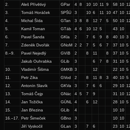
2.
Aleš Přívětivý
GPar
4
8
10
10
11
9
58
10
1
37. ročník: 24/25
3.
Tomáš Horáček
SPŠÚ
3
10
6
11
10
47
10
1
36. ročník: 23/24
4.
Michal Šída
GTan
3
8
8
12
7
5
50
10
1
35. ročník: 22/23
5.
Kamil Toman
GTáb
4
6
10
12
5
43
10
6.
Pavel Šanda
GKla
2
7
6
9
8
40
10
3
34. ročník: 21/22
7.
Zdeněk Dvořák
GNoM
2
2
7
5
6
7
37
10
5
33. ročník: 20/21
8.–9.
Pavel Nejedlý
GVíB
2
8
11
8
37
10
5
32. ročník: 19/20
Jakub Ouhrabka
GLib
3
6
7
8
31
10
5
31. ročník: 18/19
10.
Vladimír Šišma
GMKB
3
12
22
10
5
30. ročník: 17/18
11.
Petr Zika
GVod
2
8
11
8
3
40
10
5
12.
Antonín Slavík
GKVa
3
7
6
6
29
10
1
29. ročník: 16/17
13.
Tomáš Čejp
GNác
4
5
7
9
31
10
1
28. ročník: 15/16
14.
Jan Tožička
GÚNL
4
6
12
28
10
5
27. ročník: 14/15
15.
Jan Březina
GLib
4
10
10
26. ročník: 13/14
16.–17.
Petr Šimeček
GBno
3
10
10
25. ročník: 12/13
Jiří Vyskočil
GLan
3
7
6
23
10
1