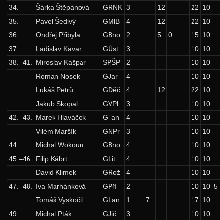
11. ročník: 98/99
34.
Šárka Štěpánová
GRNK
3
12
22
10
35.
Pavel Šedivý
GMlB
4
12
22
10
10. ročník: 97/98
36.
Ondřej Přibyla
GBno
2
5
0
15
10
9. ročník: 96/97
37.
Ladislav Kavan
GÚst
3
10
10
Zadání 1. série
38.–41.
Miroslav Kašpar
SPŠP
2
10
10
Řešení
Roman Nosek
GJar
4
10
10
Lukáš Petrů
GDěč
4
12
22
10
Výsledky
Jakub Skopal
GVPl
3
10
10
Zadání 2. série
42.–43.
Marek Hlaváček
GTan
4
10
10
Řešení
Vilém Maršík
GNPr
3
10
10
Výsledky
44.
Michal Wokoun
GBno
4
10
10
Zadání 3. série
45.–46.
Filip Kábrt
GLit
4
10
10
David Klimek
GRož
4
10
10
Řešení
47.–48.
Iva Marhánková
GPří
2
10
10
5
Zadání 4. série
Tomáš Vyskočil
GLan
1
7
17
10
Řešení
49.
Michal Pták
GJič
3
10
10