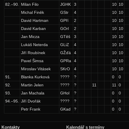
82.–90.
Milan Filo
JGHK
3
10
10
Michal Finěk
GStr
4
10
10
David Hartman
GPří
2
10
10
David Karban
GOrl
2
10
10
Jan Micza
GTěš
3
10
10
Lukáš Neterda
GLiZ
4
10
10
Jiří Roubínek
GŽďá
4
10
10
Pavel Šimsa
GPRa
4
10
10
Miroslav Vitásek
SKrO
4
10
10
91.
Blanka Kurková
????
?
0
0
92.
Martin Jelen
????
?
11
11
0
93.
Jan Machala
GHol
?
0
0
94.–95.
Jiří Dvořák
????
?
0
0
Petr Frank
GKad
?
0
0
Kontakty
Kalendář s termíny