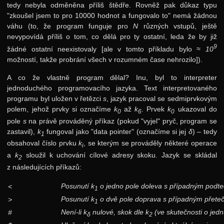
tedy nebyla odměněna příliš štědře. Rovněž pak důkaz typu
"zkoušel jsem to pro 10000 hodnot a fungovalo to" nemá žádnou
váhu (to, že program funguje pro
N
různých vstupů, ještě
nevypovídá příliš o tom, co dělá pro ty ostatní, leda že by již
9
žádné ostatní neexistovaly [ale v tomto příkladu bylo
≈ 10
možností, takže probrání všech v rozumném čase nehrozilo]).
A co že vlastně program dělal? Inu, byl to interpreter
jednoduchého programovacího jazyka. Text interpretovaného
programu byl uložen v řetězci
s
, jazyk pracoval se sedmiprvkovým
polem, jehož prvky si označíme
k
až
k
. Prvek
k
ukazoval do
0
6
0
pole
s
na právě prováděný příkaz (pokud "vyjel" pryč, program se
zastavil),
k
fungoval jako "data pointer" (označíme si jej
δ
) – tedy
1
obsahoval číslo prvku
k
, se kterým se prováděly některé operace
i
a
k
sloužil k uchování cílové adresy skoku. Jazyk se skládal
2
z následujících příkazů:
Posunutí
k
o jedno pole doleva s případným podte
<
1
Posunutí
k
o dvě pole doprava s případným přete
>
1
Není-li
k
nulové, skok dle
k
(ve skutečnosti o jed
#
δ
2