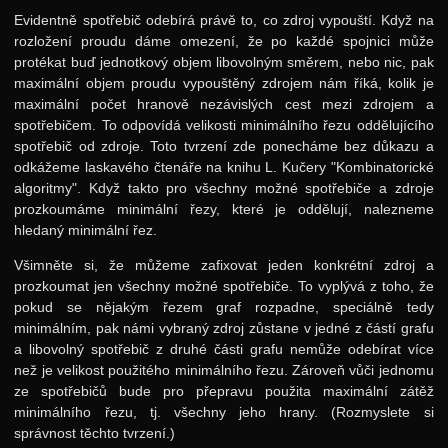
Evidentně spotřebič odebírá právě to, co zdroj vypouští. Když na
rozložení proudu dáme omezení, že po každé spojnici může
protékat buď jednotkový objem libovolným směrem, nebo nic, pak
maximální objem proudu vypouštěný zdrojem nám říká, kolik je
maximální počet hranově nezávislých cest mezi zdrojem a
spotřebičem. To odpovídá velikosti minimálního řezu oddělujícího
spotřebič od zdroje. Toto tvrzení zde ponecháme bez důkazu a
odkážeme laskavého čtenáře na knihu L. Kučery "Kombinatorické
algoritmy". Když takto pro všechny možné spotřebiče a zdroje
prozkoumáme minimální řezy, které je oddělují, nalezneme
hledaný minimální řez.
Všimněte si, že můžeme zafixovat jeden konkrétní zdroj a
prozkoumat jen všechny možné spotřebiče. To vyplývá z toho, že
pokud se nějakým řezem graf rozpadne, speciálně tedy
minimálním, pak námi vybraný zdroj zůstane v jedné z částí grafu
a libovolný spotřebič z druhé části grafu nemůže odebírat více
než je velikost použitého minimálního řezu. Zároveň vůči jednomu
ze spotřebičů bude pro přepravu použita maximální zátěž
minimálního řezu, tj. všechny jeho hrany. (Rozmyslete si
správnost těchto tvrzení.)