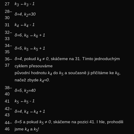
k
←k
- 1
27
3
3
28–
δ=4
,
k
=30
2
30
k
←k
- 1
31
4
4
32–
δ=6
,
k
←k
+ 1
6
6
33
34–
δ=5
,
k
←k
+ 1
5
5
35
δ=4
, pokud
k
≠ 0
, skáčeme na 31. Tímto jednoduchým
36–
4
37
cyklem přesouváme
původní hodnotu
k
do
k
a současně ji přičítáme ke
k
,
4
5
6
načež zbyde
k
=0
.
4
38–
δ=5
,
k
=40
2
40
k
←k
- 1
41
5
5
42–
δ=4
,
k
←k
+ 1
4
4
43
δ=5
a pokud
k
≠ 0
, skáčeme na pozici 41. I hle, prohodili
44–
5
jsme
k
a
k
!
46
4
5