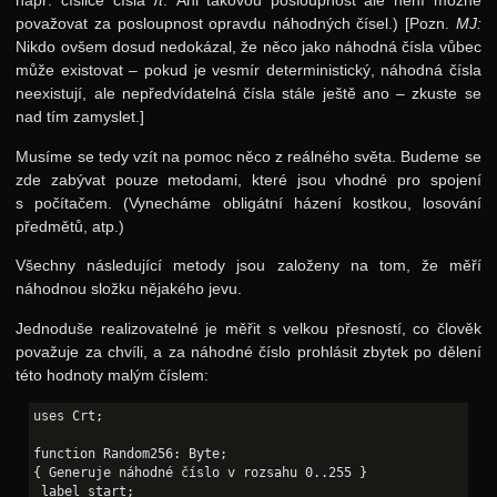
např. číslice čísla
π
. Ani takovou posloupnost ale není možné
považovat za posloupnost opravdu náhodných čísel.) [Pozn.
MJ:
Nikdo ovšem dosud nedokázal, že něco jako náhodná čísla vůbec
může existovat – pokud je vesmír deterministický, náhodná čísla
neexistují, ale nepředvídatelná čísla stále ještě ano – zkuste se
nad tím zamyslet.]
Musíme se tedy vzít na pomoc něco z reálného světa. Budeme se
zde zabývat pouze metodami, které jsou vhodné pro spojení
s počítačem. (Vynecháme obligátní házení kostkou, losování
předmětů, atp.)
Všechny následující metody jsou založeny na tom, že měří
náhodnou složku nějakého jevu.
Jednoduše realizovatelné je měřit s velkou přesností, co člověk
považuje za chvíli, a za náhodné číslo prohlásit zbytek po dělení
této hodnoty malým číslem:
uses Crt;

function Random256: Byte;

{ Generuje náhodné číslo v rozsahu 0..255 }

 label start;
