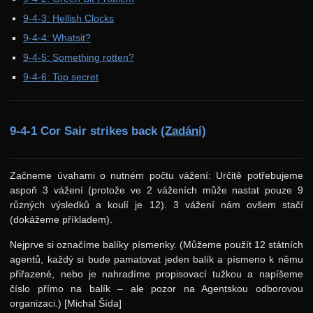
9-4-3: Hellish Clocks
37. ročník: 24/25
9-4-4: Whatsit?
36. ročník: 23/24
9-4-5: Something rotten?
35. ročník: 22/23
9-4-6: Top secret
34. ročník: 21/22
33. ročník: 20/21
9-4-1 Cor Sair strikes back
(Zadání)
32. ročník: 19/20
31. ročník: 18/19
Začneme úvahami o nutném počtu vážení: Určitě potřebujeme
30. ročník: 17/18
aspoň 3 vážení (protože ve 2 váženích může nastat pouze 9
různých výsledků a koulí je 12). 3 vážení nám ovšem stačí
29. ročník: 16/17
(dokážeme příkladem).
28. ročník: 15/16
Nejprve si označíme balíky písmenky. (Můžeme použít 12 státních
27. ročník: 14/15
agentů, každý si bude pamatovat jeden balík a písmeno k němu
přiřazené, nebo je nahradíme propisovací tužkou a napíšeme
26. ročník: 13/14
číslo přímo na balík – ale pozor na Agentskou odborovou
organizaci.) [Michal Šída]
25. ročník: 12/13