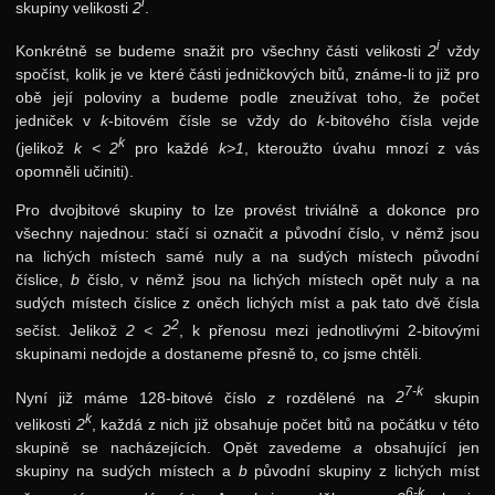
i
skupiny velikosti
2
.
Výsledky
i
8. ročník: 95/96
Konkrétně se budeme snažit pro všechny části velikosti
2
vždy
spočíst, kolik je ve které části jedničkových bitů, známe-li to již pro
7. ročník: 94/95
obě její poloviny a budeme podle zneužívat toho, že počet
jedniček v
k
-bitovém čísle se vždy do
k
-bitového čísla vejde
6. ročník: 93/94
k
(jelikož
k < 2
pro každé
k>1
, kteroužto úvahu mnozí z vás
5. ročník: 92/93
opomněli učiniti).
4. ročník: 91/92
Pro dvojbitové skupiny to lze provést triviálně a dokonce pro
všechny najednou: stačí si označit
a
původní číslo, v němž jsou
3. ročník: 90/91
na lichých místech samé nuly a na sudých místech původní
2. ročník: 89/90
číslice,
b
číslo, v němž jsou na lichých místech opět nuly a na
sudých místech číslice z oněch lichých míst a pak tato dvě čísla
1. ročník: 88/89
2
sečíst. Jelikož
2 < 2
, k přenosu mezi jednotlivými 2-bitovými
0. ročník: 87/88
skupinami nedojde a dostaneme přesně to, co jsme chtěli.
Síň slávy
7-k
Nyní již máme 128-bitové číslo
z
rozdělené na
2
skupin
k
velikosti
2
, každá z nich již obsahuje počet bitů na počátku v této
skupině se nacházejících. Opět zavedeme
a
obsahující jen
skupiny na sudých místech a
b
původní skupiny z lichých míst
6-k