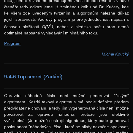
toku), neboť rozsahem přesahují možnosti tohoto řešení. Zvídavé
čtenáře tedy odkazujeme již zmíněnou knihu od Dr. Kučery, kde
ke všem zde uvedeným tvrzením a algoritmům nalezne důkaz
jejich správnosti. Vzorový program je pro jednoduchost napsán s
4
časovou složitostí
O(N
)
, neboť z hlediska počtu hran nemá
optimálně napsané vyhledávání minimálního toku.
Program
Michal Koucký
9-4-6 Top secret
(Zadání)
Opravdu náhodná čísla není možné generovat "čistým"
algoritmem. Každý takový algoritmus má podle definice předem
předvídatelné chování, a tedy jím vygenerovaná čísla není možné
považovat za opravdu náhodná, protože jsou efektivně
vyčíslitelná. (Je možné sestrojit algoritmus, který bude generovat
posloupnost "náhodných" čísel, která se nikdy nezačne opakovat,