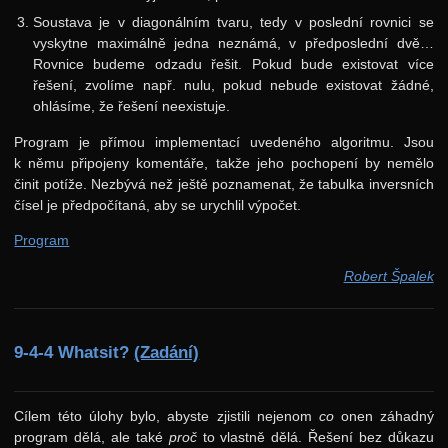
Soustava je v diagonálním tvaru, tedy v poslední rovnici se
vyskytne maximálně jedna neznámá, v předposlední dvě…
Rovnice budeme odzadu řešit. Pokud bude existovat více
řešení, zvolíme např. nulu, pokud nebude existovat žádné,
ohlásíme, že řešení neexistuje.
Program je přímou implementací uvedeného algoritmu. Jsou
k němu připojeny komentáře, takže jeho pochopení by nemělo
činit potíže. Nezbývá než ještě poznamenat, že tabulka inversních
čísel je předpočítaná, aby se urychlil výpočet.
Program
Robert Špalek
9-4-4 Whatsit?
(Zadání)
Cílem této úlohy bylo, abyste zjistili nejenom
co
onen záhadný
program dělá, ale také
proč
to vlastně dělá. Řešení bez důkazu