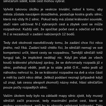
silničářům sdělit, kolik cest mohou vybrat.
Vyřešit takovou úložku je veskrze triviální, neboť k tomu, aby
města zůstala navzájem dosažitelná, postačuje kostra grafu silnic,
která má vždy
N-1
silnic. Pokud tedy má zůstat království souvislé,
stačí nám udržovat
N-1
vybraných cest a zbytek cest se může
rozpadnout. Každý vidí, že spočítat počet cest a odečíst od toho
N-1
si nezaslouží v zadání nabízených 12 bodů.
Tedy dvě okolnosti nasvědčovaly tomu, že zadání chce říci něco
jiného, než říká. Zadání totiž chtělo říci, že silničáři nemají ve své
kompetenci určit, které cesty se rozpadnou. Tamější silničáři totiž
fungují tak, že implicitně nedělají nic. Když jim však ze všech
koutů království přicházejí zprávy, že se dohromady rozpadá již
x
silnic, potřebují vědět, jestli je to stále ještě O.K., nebo jestli už
náhodou nehrozí to, že se království rozpadne na dvě a více částí
a měli by začít něco dělat. Jelikož poddaní neznají (případně když
už znají, tak cesou alespoň zkomolí) názvy měst, hlásí silničářům
pouze počty rozpadlých silnic.
Vaším úkolem tedy bylo na základě mapy silnic zjistit, kdy musejí
silničáři začít pracovat, tedy maximální počet cest, které se
mohou rozpadnout, aniž by to ohrozilo celistvost království. Této