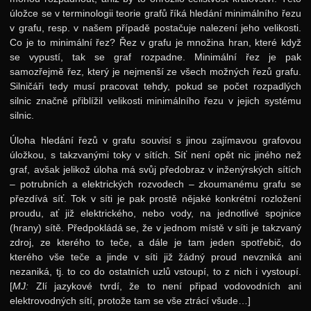
úložce se v terminologii teorie grafů říká hledání minimálního řezu
v grafu, resp. v našem případě postačuje nalezení jeho velikosti.
Co je to minimální řez? Řez v grafu je množina hran, které když
se vypustí, tak se graf rozpadne. Minimální řez je pak
samozřejmě řez, který je nejmenší ze všech možných řezů grafu.
Silničáři tedy musí pracovat tehdy, pokud se počet rozpadlých
silnic značně přiblížil velikosti minimálního řezu v jejich systému
silnic.
Úloha hledání řezů v grafu souvisí s jinou zajímavou grafovou
úložkou, s takzvanými toky v sítích. Síť není opět nic jiného než
graf, avšak jelikož úloha má svůj předobraz v inženýrských sítích
– potrubních a elektrických rozvodech – zkoumanému grafu se
přezdívá síť. Tok v síti je pak prostě nějaké konkrétní rozložení
proudu, ať již elektrického, nebo vody, na jednotlivé spojnice
(hrany) sítě. Předpokládá se, že v jednom místě v síti je takzvaný
zdroj, ze kterého to teče, a dále je tam jeden spotřebič, do
kterého vše teče a jinde v síti již žádný proud nevzniká ani
nezaniká, tj. to co do ostatních uzlů vstoupí, to z nich i vystoupí.
[
MJ:
Zlí jazykové tvrdí, že to není připad vodovodních ani
elektrovodných sítí, protože tam se vše ztrácí všude…]