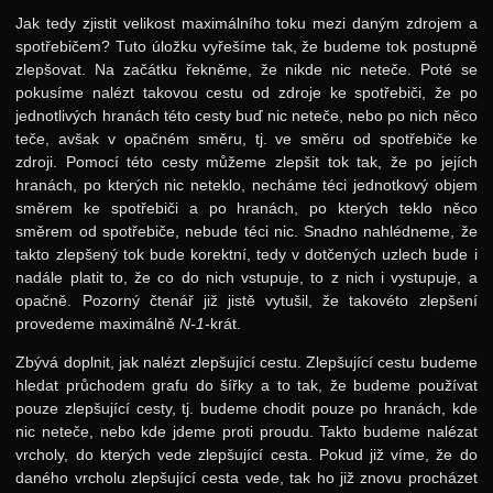
Jak tedy zjistit velikost maximálního toku mezi daným zdrojem a
spotřebičem? Tuto úložku vyřešíme tak, že budeme tok postupně
zlepšovat. Na začátku řekněme, že nikde nic neteče. Poté se
pokusíme nalézt takovou cestu od zdroje ke spotřebiči, že po
jednotlivých hranách této cesty buď nic neteče, nebo po nich něco
teče, avšak v opačném směru, tj. ve směru od spotřebiče ke
zdroji. Pomocí této cesty můžeme zlepšit tok tak, že po jejích
hranách, po kterých nic neteklo, necháme téci jednotkový objem
směrem ke spotřebiči a po hranách, po kterých teklo něco
směrem od spotřebiče, nebude téci nic. Snadno nahlédneme, že
takto zlepšený tok bude korektní, tedy v dotčených uzlech bude i
nadále platit to, že co do nich vstupuje, to z nich i vystupuje, a
opačně. Pozorný čtenář již jistě vytušil, že takovéto zlepšení
provedeme maximálně
N-1
-krát.
Zbývá doplnit, jak nalézt zlepšující cestu. Zlepšující cestu budeme
hledat průchodem grafu do šířky a to tak, že budeme používat
pouze zlepšující cesty, tj. budeme chodit pouze po hranách, kde
nic neteče, nebo kde jdeme proti proudu. Takto budeme nalézat
vrcholy, do kterých vede zlepšující cesta. Pokud již víme, že do
daného vrcholu zlepšující cesta vede, tak ho již znovu procházet