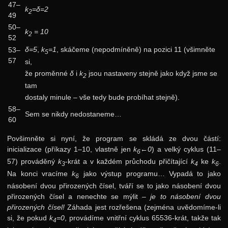
47–
k
=δ=2
2
49
50–
k
= 10
2
52
δ=5
,
k
=1
, skáčeme (nepodmíněně) na pozici 11 (všimněte
53–
5
57
si,
že proměnné
δ
i
k
jsou nastaveny stejně jako když jsme se
2
tam
dostaly minule – vše tedy bude probíhat stejně).
58–
Sem se nikdy nedostaneme…
60
Povšimněte si nyní, že program se skládá ze dvou částí:
inicializace (příkazy 1–10, vlastně jen
k
←0
) a velký cyklus (11–
6
57) prováděný
k
-krát a v každém průchodu přičítající
k
ke
k
.
3
4
6
Na konci vracíme
k
jako výstup programu… Vypadá to jako
6
násobení dvou přirozených čísel, tváří se to jako násobení dvou
přirozených čísel a nenechte se mýlit –
je to násobení dvou
přirozených čísel!
Záhada jest rozřešena (zejména uvědomíme-li
si, že pokud
k
=0
, provádíme vnitřní cyklus 65536-krát, takže tak
4