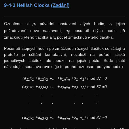
9-4-3 Hellish Clocks
(Zadání)
Označme si
p
původní nastavení
i
-tých hodin,
r
jejich
i
i
požadované nové nastavení,
a
posunutí
i
-tých hodin při
ij
zmáčknutí
j
-tého tlačítka a
x
počet zmáčknutí
j
-tého tlačítka.
j
Posunutí stejných hodin po zmáčknutí různých tlačítek se sčítají a
protože je sčítání komutativní, nezáleží na pořadí stisků
jednotlivých tlačítek, ale pouze na jejich počtu. Bude platit
následující soustava rovnic (je to pouhé rozepsání pohybu hodin):
(a
x
+a
x
+a
x
+p
-r
)
+…
mod
37 =0
11
1
12
2
1n
n
1
1
(a
x
+a
x
+a
x
+p
-r
)
+…
mod
37 =0
21
1
22
2
2n
n
2
2
.
.
.
.
.
.
.
.
.
.
.
.
.
.
.
.
.
.
(a
x
+a
x
+a
x
+p
-r
)
+…
mod
37 =0
n1
1
n2
2
nn
n
n
n