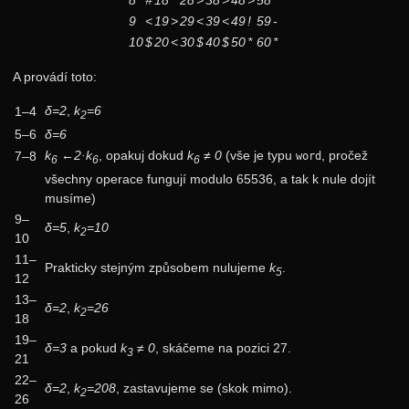
8
#
18
*
28
>
38
>
48
>
58
*
9
<
19
>
29
<
39
<
49
!
59
-
10
$
20
<
30
$
40
$
50
*
60
*
A provádí toto:
δ=2
,
k
=6
1–4
2
5–6
δ=6
k
←2·k
, opakuj dokud
k
≠ 0
(vše je typu
, pročež
7–8
word
6
6
6
všechny operace fungují modulo 65536, a tak k nule dojít
musíme)
9–
δ=5
,
k
=10
2
10
11–
Prakticky stejným způsobem nulujeme
k
.
5
12
13–
δ=2
,
k
=26
2
18
19–
δ=3
a pokud
k
≠ 0
, skáčeme na pozici 27.
3
21
22–
δ=2
,
k
=208
, zastavujeme se (skok mimo).
2
26