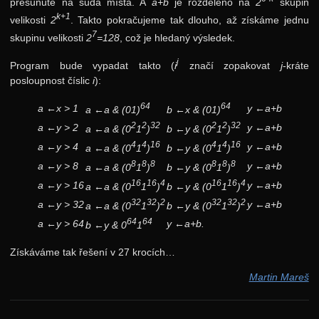
přesunuté na sudá místa. A
a+b
je rozděleno na
2
skupin
k+1
velikosti
2
. Takto pokračujeme tak dlouho, až získáme jednu
7
skupinu velikosti
2
=128
, což je hledaný výsledek.
j
Program bude vypadat takto (
i
značí zopakovat
j
-kráte
posloupnost číslic
i
):
64
64
a ←x > 1
y ←a+b
a ←a & (01)
b ←x & (01)
2
2
32
2
2
32
a ←y > 2
y ←a+b
a ←a & (0
1
)
b ←y & (0
1
)
4
4
16
4
4
16
a ←y > 4
y ←a+b
a ←a & (0
1
)
b ←y & (0
1
)
8
8
8
8
8
8
a ←y > 8
y ←a+b
a ←a & (0
1
)
b ←y & (0
1
)
16
16
4
16
16
4
a ←y > 16
y ←a+b
a ←a & (0
1
)
b ←y & (0
1
)
32
32
2
32
32
2
a ←y > 32
y ←a+b
a ←a & (0
1
)
b ←y & (0
1
)
64
64
a ←y > 64
y ←a+b.
b ←y & 0
1
Získáváme tak řešení v 27 krocích…
Martin Mareš