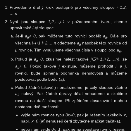
Provedeme druhý krok postupně pro všechny sloupce
i=1,2,
…,n
.
Nyní jsou sloupce
1,2,…,i-1
v požadovaném tvaru, cheme
upravit také
i
-tý sloupec.
Je-li
a
≠ 0
, pak můžeme tuto rovnici podělit
a
. Dále pro
ii
ii
všechna
j=i+1,i+2,…,n
odečteme
a
násobek této rovnice od
ji
j
. rovnice. Tím vynulujeme všechna čísla v sloupci pod
a
.
ii
Pokud je
a
=0
, zkusíme nalézt takové
j∈{i+1,i+2,…,n}
, že
ii
a
≠ 0
. Pokud takové
j
existuje, můžeme prohodit
i
. a
j
.
ji
rovnici, bude splněna podmínka nenulovosti a můžeme
postupovat podle bodu (a).
Pokud žádné takové
j
nenalezneme, je celý sloupec včetne
a
nulový. Pak žádné úpravy dělat nebudeme a skočíme
ii
rovnou na další sloupec. Při zpětném dosazování mohou
nastanou dvě možnosti:
vyjde nám rovnice typu
0x=0
, pak je řešením jakékoliv
x
,
např.
x=0
(ať nemusejí čerti zbytečně mačkat tlačítka),
nebo nám vyjde
0x=1
, pak nemá soustava rovnic řešení.