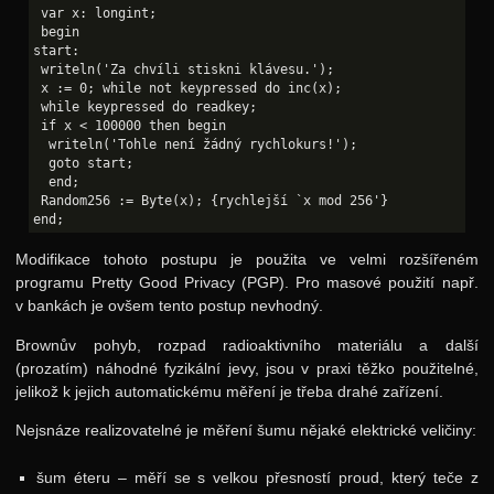
 var x: longint;

 begin

start:

 writeln('Za chvíli stiskni klávesu.');

 x := 0; while not keypressed do inc(x);

 while keypressed do readkey;

 if x < 100000 then begin

  writeln('Tohle není žádný rychlokurs!');

  goto start;

  end;

 Random256 := Byte(x); {rychlejší `x mod 256'}

Modifikace tohoto postupu je použita ve velmi rozšířeném
programu Pretty Good Privacy (PGP). Pro masové použití např.
v bankách je ovšem tento postup nevhodný.
Brownův pohyb, rozpad radioaktivního materiálu a další
(prozatím) náhodné fyzikální jevy, jsou v praxi těžko použitelné,
jelikož k jejich automatickému měření je třeba drahé zařízení.
Nejsnáze realizovatelné je měření šumu nějaké elektrické veličiny:
šum éteru – měří se s velkou přesností proud, který teče z