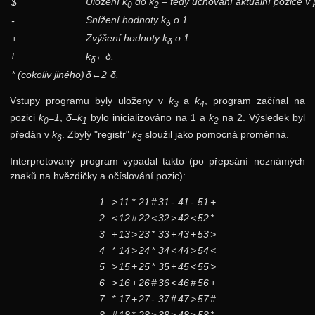
Uložení
k
do
k
– tedy uchování aktuální pozice v
$
0
2
Snížení hodnoty
k
o 1.
-
δ
Zvýšení hodnoty
k
o 1.
+
δ
k
←δ.
!
δ
* (cokoliv jiného)
δ←2·δ.
Vstupy programu byly uloženy v
k
a
k
, program začínal na
3
4
pozici
k
=1
,
δ=k
bylo inicializováno na 1 a
k
na 2. Výsledek byl
0
1
2
předán v
k
. Zbylý "registr"
k
sloužil jako pomocná proměnná.
6
5
Interpretovaný program vypadal takto (po přepsání neznámých
znaků na hvězdičky a očíslování pozic):
1
>
11
*
21
#
31
-
41
-
51
+
2
<
12
#
22
<
32
>
42
<
52
*
3
+
13
>
23
*
33
+
43
+
53
>
4
*
14
>
24
*
34
<
44
>
54
<
5
>
15
+
25
*
35
+
45
<
55
>
6
>
16
+
26
#
36
<
46
#
56
+
7
*
17
+
27
-
37
#
47
>
57
#