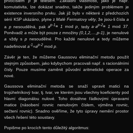
prvočíslem
p
je tělesem. Základní vlastnosti, jako je např.
komutativita, lze dokázat snadno, takže jediným problémem je
existence inversního prvku. Jak již bylo v některé z předchozích
sérií KSP ukázáno, plyne z
Malé Fermatovy věty
, že jsou-li čísla
a
p-1
p-2
a
p
nesoudělná, pak
a
≡ 1
mod
p
, tedy
a·a
≡ 1
mod
37
.
Poněvadž
a
může být pouze z množiny
{0,1,2,…,p-1}
, je nenulové
a
vždy s
p
nesoudělné. Pro každé nenulové
a
tedy můžeme
-1
p-2
nadefinovat
a
=a
mod
p
.
Závěr je ten, že můžeme Gaussovu eliminační metodu použít
stejným způsobem, jako kdybychom pracovali např. s racionálními
čísly. Pouze musíme zaměnit původní aritmetické operace za
nové.
Gaussova eliminační metoda se snaží upravit matici na
trojúhelníkový tvar, tj. tvar, ve kterém jsou všechny koeficienty pod
hlavní diagonálou nulové. Toho dosáhne řádkovými úpravami
matice (násobení rovnic nenulovým číslem, výměna rovnic,
sečtení rovnic). Snadno ověříme, že tyto úpravy nemění prostor
všech řešení této soustavy.
Popišme po krocích tento důležitý algoritmus: