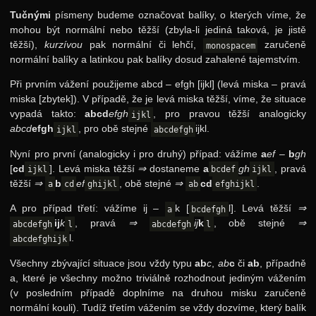
Tučnými
písmeny budeme označovat balíky, o kterých víme, že
24. ročník: 11/12
mohou být normální nebo těžší (zbyla-li jediná taková, je jistě
23. ročník: 10/11
těžší),
kurzívou
pak normální či lehčí,
zaručeně
monospacem
normální balíky a latinkou pak balíky dosud zahalené tajemstvím.
22. ročník: 09/10
Při prvním vážení použijeme abcd – efgh [ijkl] (levá miska – pravá
21. ročník: 08/09
miska [zbytek]). V případě, že je levá miska těžší, víme, že situace
20. ročník: 07/08
vypadá takto:
abcd
efgh
, pro pravou těžší analogicky
ijkl
abcd
efgh
, pro obě stejné
ijkl.
ijkl
abcdefgh
19. ročník: 06/07
Nyní pro první (analogicky i pro druhý) případ: vážíme
a
ef
–
b
gh
18. ročník: 05/06
[
cd
]. Levá miska těžší
⇒
dostaneme
a
gh
, pravá
ijkl
bcdef
ijkl
17. ročník: 04/05
těžší
⇒
b
ef
, obě stejné
⇒
cd
.
a
cd
ghijkl
ab
efghijkl
16. ročník: 03/04
A pro případ třetí: vážíme ij –
k [
l]. Levá těžší
⇒
a
bcdefgh
ij
k
, pravá
⇒
ij
k
, obě stejné
⇒
abcdefgh
l
abcdefgh
l
15. ročník: 02/03
l.
abcdefghijk
14. ročník: 01/02
Všechny zbývající situace jsou vždy typu
ab
c
,
ab
c
či
ab
, případně
a, které je všechny možno triviálně rozhodnout jediným vážením
13. ročník: 00/01
(v posledním případě doplníme na druhou misku zaručeně
12. ročník: 99/00
normální kouli). Tudíž třetím vážením se vždy dozvíme, který balík