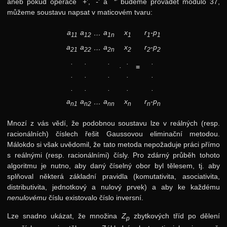
aneb pokud operace `
+
', `
-
' a `
*
' budeme provádět modulo 37,
můžeme soustavu napsat v maticovém tvaru:
a
a
a
x
r
-p
…
11
12
1n
1
1
1
a
a
a
x
r
-p
…
21
22
2n
2
2
2
.
.
.
.
.
·
≡
.
.
.
.
.
.
.
.
.
.
a
a
a
x
r
-p
…
n1
n2
nn
n
n
n
Mnozí z vás vědí, že podobnou soustavu lze v reálných (resp.
racionálních) číslech řešit Gaussovou eliminační metodou.
Málokdo si však uvědomil, že tato metoda nepožaduje práci přímo
s reálnými (resp. racionálními) čísly. Pro zdárný průběh tohoto
algoritmu je nutno, aby daný číselný obor byl tělesem, tj. aby
splňoval některá základní pravidla (komutativita, asociativita,
distributivita, jednotkový a nulový prvek) a aby ke každému
nenulovému
číslu existovalo číslo inversní.
Lze snadno ukázat, že množina
Z
zbytkových tříd po dělení
p