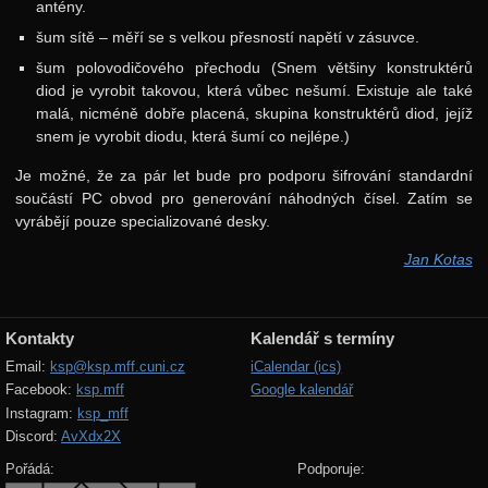
antény.
šum sítě – měří se s velkou přesností napětí v zásuvce.
šum polovodičového přechodu (Snem většiny konstruktérů
diod je vyrobit takovou, která vůbec nešumí. Existuje ale také
malá, nicméně dobře placená, skupina konstruktérů diod, jejíž
snem je vyrobit diodu, která šumí co nejlépe.)
Je možné, že za pár let bude pro podporu šifrování standardní
součástí PC obvod pro generování náhodných čísel. Zatím se
vyrábějí pouze specializované desky.
Jan Kotas
Kontakty
Kalendář s termíny
Email:
ksp@ksp.mff.cuni.cz
iCalendar (ics)
Facebook:
ksp.mff
Google kalendář
Instagram:
ksp_mff
Discord:
AvXdx2X
Pořádá:
Podporuje: