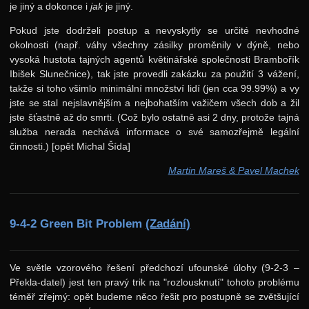
je jiný a dokonce i
jak
je jiný.
11. ročník: 98/99
Pokud jste dodrželi postup a nevyskytly se určité nevhodné
10. ročník: 97/98
okolnosti (např. váhy všechny zásilky proměnily v dýně, nebo
9. ročník: 96/97
vysoká hustota tajných agentů květinářské společnosti Brambořík
Ibišek Slunečnice), tak jste provedli zakázku za použití 3 vážení,
Zadání 1. série
takže si toho všimlo minimální množství lidí (jen cca 99.99%) a vy
jste se stal nejslavnějším a nejbohatším važičem všech dob a žil
Řešení
jste šťastně až do smrti. (Což bylo ostatně asi 2 dny, protože tajná
Výsledky
služba nerada nechává informace o své samozřejmě legální
činnosti.) [opět Michal Šída]
Zadání 2. série
Martin Mareš & Pavel Machek
Řešení
Výsledky
Zadání 3. série
9-4-2 Green Bit Problem
(Zadání)
Řešení
Ve světle vzorového řešení předchozí ufounské úlohy (9-2-3 –
Zadání 4. série
Překla-datel) jest ten pravý trik na "rozlousknutí" tohoto problému
Řešení
téměř zřejmý: opět budeme něco řešit pro postupně se zvětšující