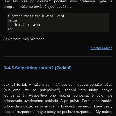
jako tak nula po dlouhém počítání díky přetečení vyjde) a
program můžeme triviálně zjednodušit na:
function thatsit(a,b:word):word;

begin

   thatsit := a*b;

Jak prosté, milý Watsone!
Martin Mareš
9-4-5 Something rotten?
(Zadání)
Jak už to tak v našem semináři poslední dobou bohužel bývá
(slibujeme, že se polepšíme!!), zadání této úlohy nebylo
jednoznačné. Respektive ono možná jednoznačné bylo, ale
odporovalo uvedenému příkladu. A po právu. Formulace zadání
odpovídalo úloze, že si silničáři v království vyberou, které cesty
nechají rozpadnout a tyto cesty se posléze rozpadnou. My máme