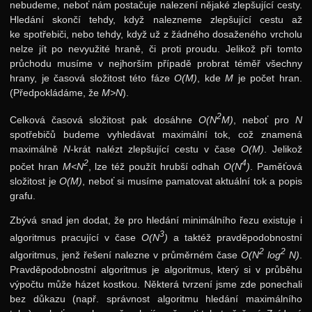
nebudeme, neboť nám postačuje nalezení nějaké zlepšující cesty.
Hledání skončí tehdy, když nalezneme zlepšující cestu až
ke spotřebiči, nebo tehdy, když už z žádného dosaženého vrcholu
nelze jít po nevyužité hraně, či proti proudu. Jelikož při tomto
průchodu musíme v nejhorším případě probrat téměř všechny
hrany, je časová složitost této fáze
O(M)
, kde
M
je počet hran.
(Předpokládáme, že
M>N
).
2
Celková časová složitost pak dosáhne
O(N
M)
, neboť pro
N
spotřebičů budeme vyhledávat maximální tok, což znamená
maximálně
N
-krát nalézt zlepšující cestu v čase
O(M)
. Jelikož
2
4
počet hran
M<N
, lze též použít hrubší odhah
O(N
)
. Paměťová
složitost je
O(M)
, neboť si musíme pamatovat aktuální tok a popis
grafu.
Zbývá snad jen dodat, že pro hledání minimálního řezu existuje i
3
algoritmus pracující v čase
O(N
)
a taktéž pravděpodobnostní
2
2
algoritmus, jenž řešení nalezne v průměrném čase
O(N
log
N)
.
Pravděpodobnostní algoritmus je algoritmus, který si v průběhu
výpočtu může házet kostkou. Některá tvrzení jsme zde ponechali
bez důkazu (např. správnost algoritmu hledání maximálního