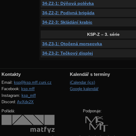
34-Z2-1: Dýňová polévka
34-Z2-2: Podivná brigáda
34-Z2-3: Skládání krabic
KSP-Z – 3. série
34-Z3-1: Otočená morseovka
34-Z3-2: Tečkový displej
Kontakty
Kalendář s termíny
Email:
ksp@ksp.mff.cuni.cz
iCalendar (ics)
Facebook:
ksp.mff
Google kalendář
Instagram:
ksp_mff
Discord:
AvXdx2X
Pořádá:
Podporuje: