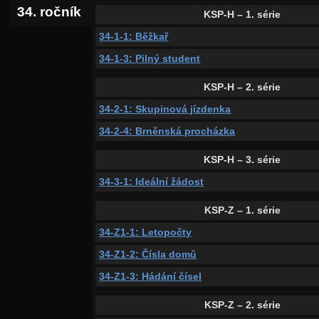
34. ročník
KSP-H – 1. série
34-1-1: Běžkař
34-1-3: Pilný student
KSP-H – 2. série
34-2-1: Skupinová jízdenka
34-2-4: Brněnská procházka
KSP-H – 3. série
34-3-1: Ideální žádost
KSP-Z – 1. série
34-Z1-1: Letopočty
34-Z1-2: Čísla domů
34-Z1-3: Hádání čísel
KSP-Z – 2. série