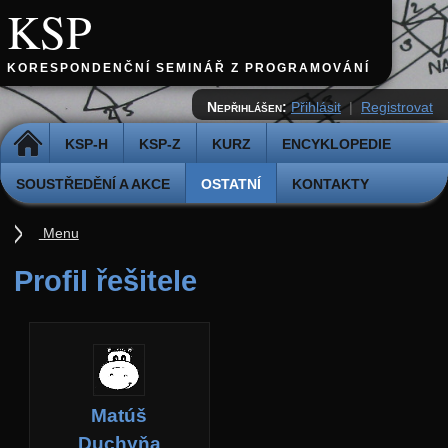
KSP
KORESPONDENČNÍ SEMINÁŘ Z PROGRAMOVÁNÍ
Nepřihlášen:
Přihlásit
|
Registrovat
DOMŮ
KSP-H
KSP-Z
KURZ
ENCYKLOPEDIE
SOUSTŘEDĚNÍ A AKCE
OSTATNÍ
KONTAKTY
Menu
Ostatní
Profil řešitele
Cvičiště
Archiv novinek
API
Profil
Matúš
Účet
Duchyňa