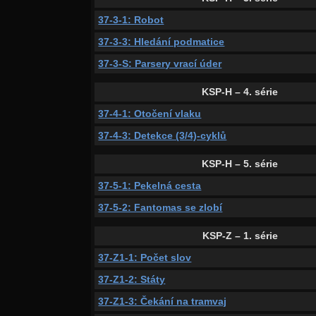
37-3-1: Robot
37-3-3: Hledání podmatice
37-3-S: Parsery vrací úder
KSP-H – 4. série
37-4-1: Otočení vlaku
37-4-3: Detekce (3/4)-cyklů
KSP-H – 5. série
37-5-1: Pekelná cesta
37-5-2: Fantomas se zlobí
KSP-Z – 1. série
37-Z1-1: Počet slov
37-Z1-2: Státy
37-Z1-3: Čekání na tramvaj