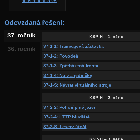
soustředění 2025
Odevzdaná řešení:
37. ročník
KSP-H – 1. série
37-1-1: Tramvajová zástavka
36. ročník
37-1-2: Povodeň
37-1-3: Zpřeházená fronta
37-1-4: Nuly a jedničky
37-1-S: Návrat virtuálního stroje
KSP-H – 2. série
37-2-2: Pohoří plné jezer
37-2-4: HTTP bludiště
37-2-S: Lexery útočí
KSP-H – 3. série