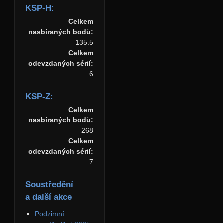
KSP-H:
Celkem
nasbíraných bodů:
135.5
Celkem
odevzdaných sérií:
6
KSP-Z:
Celkem
nasbíraných bodů:
268
Celkem
odevzdaných sérií:
7
Soustředění
a další akce
Podzimní