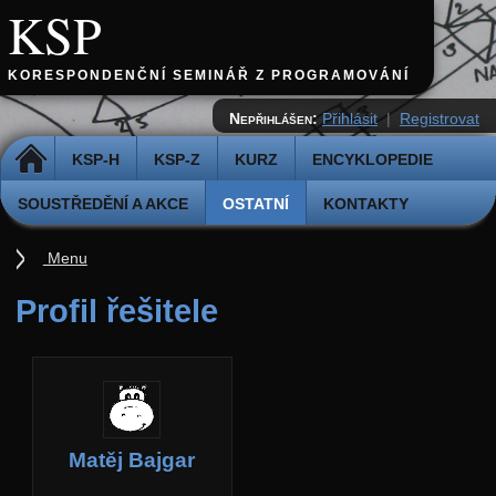
KSP
KORESPONDENČNÍ SEMINÁŘ Z PROGRAMOVÁNÍ
Nepřihlášen:
Přihlásit
|
Registrovat
DOMŮ
KSP-H
KSP-Z
KURZ
ENCYKLOPEDIE
SOUSTŘEDĚNÍ A AKCE
OSTATNÍ
KONTAKTY
Menu
Ostatní
Profil řešitele
Cvičiště
Archiv novinek
API
Profil
Matěj Bajgar
Účet