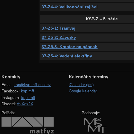
37-Z4-4: Velikonoční zajíčci
KSP-Z – 5. série
37-Z5-1: Tramvaj
37-Z5-2: Závorky
37-Z5-3: Krabice na pásech
37-Z5-4: Vedení elektřiny
Kontakty
Kalendář s termíny
Email:
ksp@ksp.mff.cuni.cz
iCalendar (ics)
Facebook:
ksp.mff
Google kalendář
Instagram:
ksp_mff
Discord:
AvXdx2X
Pořádá:
Podporuje: