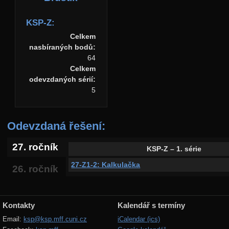
KSP-Z:
Celkem
nasbíraných bodů:
64
Celkem
odevzdaných sérií:
5
Odevzdaná řešení:
27. ročník
KSP-Z – 1. série
27-Z1-2: Kalkulačka
26. ročník
Kontakty
Kalendář s termíny
Email:
ksp@ksp.mff.cuni.cz
iCalendar (ics)