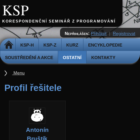
KSP
KORESPONDENČNÍ SEMINÁŘ Z PROGRAMOVÁNÍ
Nepřihlášen:
Přihlásit
|
Registrovat
DOMŮ
KSP-H
KSP-Z
KURZ
ENCYKLOPEDIE
SOUSTŘEDĚNÍ A AKCE
OSTATNÍ
KONTAKTY
Menu
Ostatní
Profil řešitele
Cvičiště
Archiv novinek
API
Profil
Antonín
Účet
Bruštík