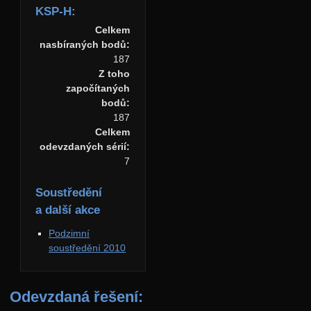
KSP-H:
Celkem
nasbíraných bodů:
187
Z toho
započítaných
bodů:
187
Celkem
odevzdaných sérií:
7
Soustředění
a další akce
Podzimní
soustředění 2010
Odevzdaná řešení: