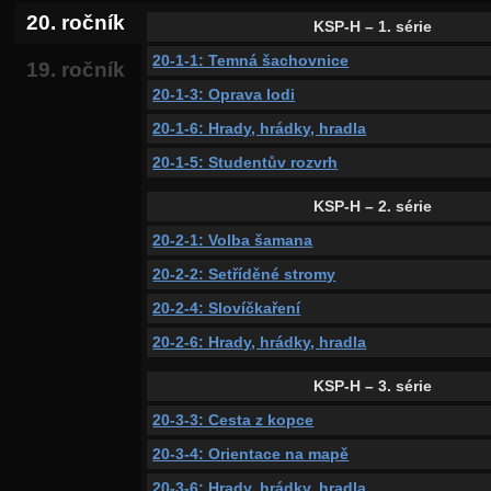
20. ročník
KSP-H – 1. série
20-1-1: Temná šachovnice
19. ročník
20-1-3: Oprava lodi
20-1-6: Hrady, hrádky, hradla
20-1-5: Studentův rozvrh
KSP-H – 2. série
20-2-1: Volba šamana
20-2-2: Setříděné stromy
20-2-4: Slovíčkaření
20-2-6: Hrady, hrádky, hradla
KSP-H – 3. série
20-3-3: Cesta z kopce
20-3-4: Orientace na mapě
20-3-6: Hrady, hrádky, hradla