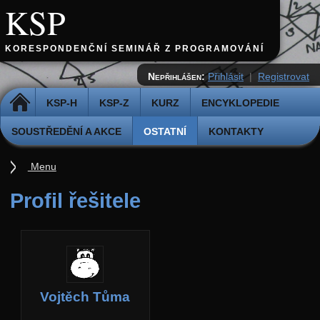
KSP
KORESPONDENČNÍ SEMINÁŘ Z PROGRAMOVÁNÍ
Nepřihlášen:
Přihlásit
|
Registrovat
DOMŮ
KSP-H
KSP-Z
KURZ
ENCYKLOPEDIE
SOUSTŘEDĚNÍ A AKCE
OSTATNÍ
KONTAKTY
Menu
Ostatní
Profil řešitele
Cvičiště
Archiv novinek
API
Profil
Vojtěch Tůma
Účet