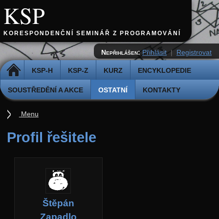
KSP
KORESPONDENČNÍ SEMINÁŘ Z PROGRAMOVÁNÍ
Nepřihlášen:
Přihlásit
|
Registrovat
DOMŮ
KSP-H
KSP-Z
KURZ
ENCYKLOPEDIE
SOUSTŘEDĚNÍ A AKCE
OSTATNÍ
KONTAKTY
Menu
Ostatní
Profil řešitele
Cvičiště
Archiv novinek
API
Profil
Štěpán
Účet
Zapadlo