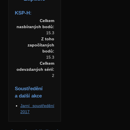
KSP-H:
Celkem
nasbíraných bodů:
15.3
Z toho
započítaných
bodů:
15.3
Celkem
odevzdaných sérií:
2
Soustředění
a další akce
Jarní soustředění
2017