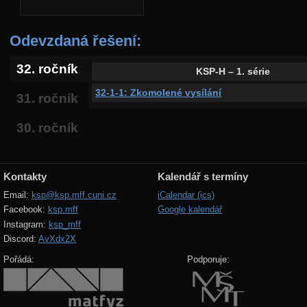
Odevzdaná řešení:
32. ročník
KSP-H – 1. série
32-1-1: Zkomolené vysílání
31. ročník
30. ročník
Kontakty
Kalendář s termíny
Email:
ksp@ksp.mff.cuni.cz
iCalendar (ics)
Facebook:
ksp.mff
Google kalendář
Instagram:
ksp_mff
Discord:
AvXdx2X
Pořádá:
Podporuje: