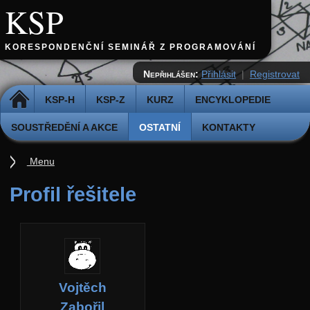
KSP
KORESPONDENČNÍ SEMINÁŘ Z PROGRAMOVÁNÍ
Nepřihlášen:
Přihlásit
|
Registrovat
DOMŮ
KSP-H
KSP-Z
KURZ
ENCYKLOPEDIE
SOUSTŘEDĚNÍ A AKCE
OSTATNÍ
KONTAKTY
Menu
Ostatní
Profil řešitele
Cvičiště
Archiv novinek
API
Profil
Vojtěch
Účet
Zabořil