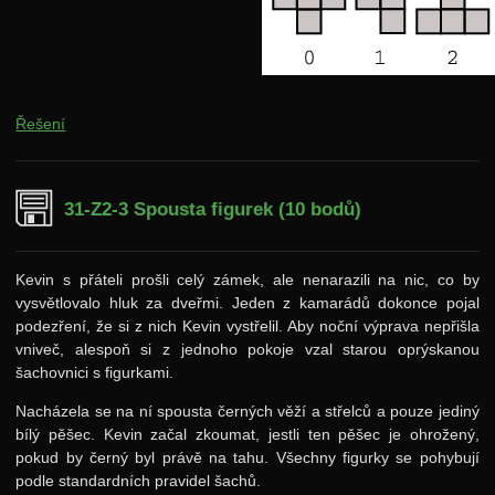
Řešení
31-Z2-3 Spousta figurek (10 bodů)
Kevin s přáteli prošli celý zámek, ale nenarazili na nic, co by
vysvětlovalo hluk za dveřmi. Jeden z kamarádů dokonce pojal
podezření, že si z nich Kevin vystřelil. Aby noční výprava nepřišla
vniveč, alespoň si z jednoho pokoje vzal starou oprýskanou
šachovnici s figurkami.
Nacházela se na ní spousta černých věží a střelců a pouze jediný
bílý pěšec. Kevin začal zkoumat, jestli ten pěšec je ohrožený,
pokud by černý byl právě na tahu. Všechny figurky se pohybují
podle standardních pravidel šachů.