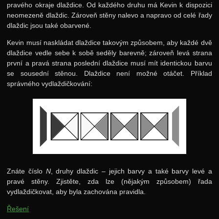
pravého okraje dlaždice. Od každého druhu má Kevin k dispozici
neomezeně dlaždic. Zároveň stěny nalevo a napravo od celé řady
dlaždic jsou také obarvené.
Kevin musí naskládat dlaždice takovým způsobem, aby každé dvě
dlaždice vedle sebe k sobě seděly barevně; zároveň levá strana
první a pravá strana poslední dlaždice musí mít identickou barvu
se sousední stěnou. Dlaždice není možné otáčet. Příklad
správného vydlaždičkování:
Znáte číslo
N
, druhy dlaždic – jejich barvy a také barvy levé a
pravé stěny. Zjistěte, zda lze (nějakým způsobem) řada
vydlaždičkovat, aby byla zachována pravidla.
Řešení