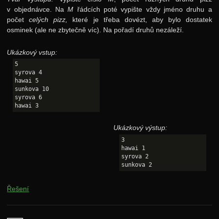
v objednávce. Na
M
řádcích poté vypište vždy jméno druhu a
počet
celých pizz,
které je třeba dovézt, aby bylo dostatek
osminek (ale ne zbytečně víc). Na pořadí druhů nezáleží.
Ukázkový vstup:
5

syrova 4

hawai 5

sunkova 10

syrova 6

Ukázkový výstup:
3

hawai 1

syrova 2

Řešení