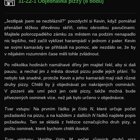
31-Z2-1 Objednávka pizzy (8 bodů)
Výsledky
Zadání 3. série
„Jestlipak jsem se nezbláznil?“ povzdychl si Kevin, když pomáhal
přenášet těžkou dřevěnou skříň, celou obrostlou pavučinami.
Řešení
Majitele polorozpadlého zámku za městem na podzim nenapadlo
Výsledky
nic lepšího, než začít vyklízet harampádí v jednom z pater. Kevin
se svými kamarády se přihlásili na pomoc, ale nezdálo se, že by
Zadání 4. série
v nějakém rozumném čase měli tohle zvládnout.
Řešení
Po několika hodinách namáhavé dřiny jim majitel řekl, aby si dali
Výsledky
pauzu, a nechal jim z města dovézt pizzu podle jejich přání. To
nebylo tak snadné, protože Kevin a jeho kamarádi mají rádi různé
30. ročník: 17/18
druhy pizzy. Chtěli by ji objednávat po nakrájených osminách.
V pizzerii ale umí péct jen celé pizzy, takže možná bude
29. ročník: 16/17
přivezených osminek více, než jak bylo určeno v objednávce.
28. ročník: 15/16
Tvar vstupu:
Na prvním řádku je číslo
N
, které určuje počet
27. ročník: 14/15
požadavků na pizzu, a na každém z dalších
N
řádků najdete popis
požadavku. Ten se skládá z řetězce označujícího druh pizy, a
26. ročník: 13/14
počtu osminek, které bychom chtěli dovézt.
Tvar výstupu:
Vypište číslo
M
, počet různých druhů pizz