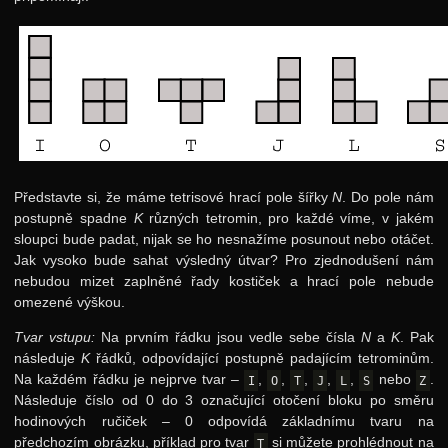
Představte si, že máme tetrisové hrací pole šířky
N
. Do pole nám
postupně spadne
K
různých tetromin, pro každé víme, v jakém
sloupci bude padat, nijak se ho nesnažíme posunout nebo otáčet.
Jak vysoko bude sahat výsledný útvar? Pro zjednodušení nám
nebudou mizet zaplněné řady kostiček a hrací pole nebude
omezené výškou.
Tvar vstupu:
Na prvním řádku jsou vedle sebe čísla
N
a
K
. Pak
následuje
K
řádků, odpovídající postupně padajícím tetrominům.
Na každém řádku je nejprve tvar –
,
,
,
,
,
nebo
.
I
O
T
J
L
S
Z
Následuje číslo od 0 do 3 označující otočení bloku po směru
hodinových ručiček – 0 odpovídá základnímu tvaru na
předchozím obrázku, příklad pro tvar
si můžete prohlédnout na
T