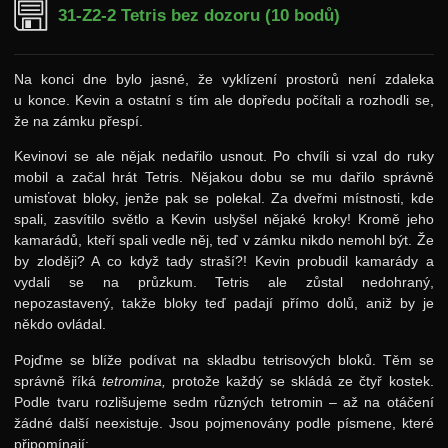
31-Z2-2 Tetris bez dozoru (10 bodů)
Na konci dne bylo jasné, že vyklízení prostorů není zdaleka
u konce. Kevin a ostatní s tím ale dopředu počítali a rozhodli se,
že na zámku přespí.
Kevinovi se ale nějak nedařilo usnout. Po chvíli si vzal do ruky
mobil a začal hrát Tetris. Nějakou dobu se mu dařilo správně
umisťovat bloky, jenže pak se polekal. Za dveřmi místnosti, kde
spali, zasvítilo světlo a Kevin uslyšel nějaké kroky! Kromě jeho
kamarádů, kteří spali vedle něj, teď v zámku nikdo nemohl být. Že
by zloději? A co když tady straší?! Kevin probudil kamarády a
vydali se na průzkum. Tetris ale zůstal nedohraný,
nepozastavený, takže bloky teď padají přímo dolů, aniž by je
někdo ovládal.
Pojďme se blíže podívat na skladbu tetrisových bloků. Těm se
správně říká
tetromina,
protože každý se skládá ze čtyř kostek.
Podle tvaru rozlišujeme sedm různých tetromin – až na otáčení
žádné další neexistuje. Jsou pojmenovány podle písmene, které
připomínají: