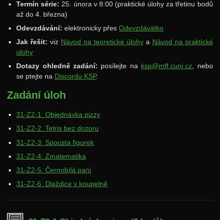
Termín série:
25. února v 8:00 (praktické úlohy za třetinu bodů
až do 4. března)
Archiv starších ročníků
Odevzdávání:
elektronicky přes
Odevzdávátko
37. ročník: 24/25
Jak řešit:
viz
Návod na teoretické úlohy
a
Návod na praktické
36. ročník: 23/24
úlohy
35. ročník: 22/23
Dotazy ohledně zadání:
posílejte na
ksp@mff.cuni.cz
, nebo
se ptejte na
Discordu KSP
.
34. ročník: 21/22
Zadání úloh
33. ročník: 20/21
32. ročník: 19/20
31-Z2-1: Objednávka pizzy
31-Z2-2: Tetris bez dozoru
31. ročník: 18/19
31-Z2-3: Spousta figurek
Zadání 1. série
31-Z2-4: Zmatematika
Řešení
31-Z2-5: Černobílá paní
Výsledky
31-Z2-6: Dlaždice v koupelně
Zadání 2. série
Řešení