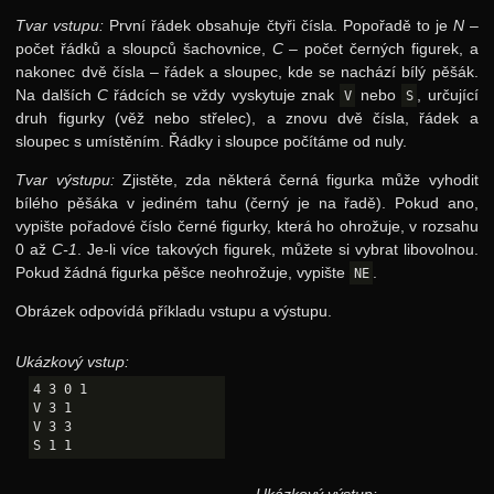
Tvar vstupu:
První řádek obsahuje čtyři čísla. Popořadě to je
N
–
počet řádků a sloupců šachovnice,
C
– počet černých figurek, a
nakonec dvě čísla – řádek a sloupec, kde se nachází bílý pěšák.
Na dalších
C
řádcích se vždy vyskytuje znak
nebo
, určující
V
S
druh figurky (věž nebo střelec), a znovu dvě čísla, řádek a
sloupec s umístěním. Řádky i sloupce počítáme od nuly.
Tvar výstupu:
Zjistěte, zda některá černá figurka může vyhodit
bílého pěšáka v jediném tahu (černý je na řadě). Pokud ano,
vypište pořadové číslo černé figurky, která ho ohrožuje, v rozsahu
0 až
C-1
. Je-li více takových figurek, můžete si vybrat libovolnou.
Pokud žádná figurka pěšce neohrožuje, vypište
.
NE
Obrázek odpovídá příkladu vstupu a výstupu.
Ukázkový vstup:
4 3 0 1

V 3 1

V 3 3
