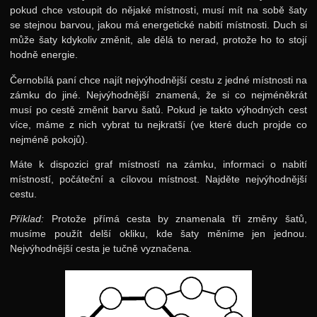
pokud chce vstoupit do nějaké místnosti, musí mít na sobě šaty
se stejnou barvou, jakou má energetické nabití místnosti. Duch si
může šaty kdykoliv změnit, ale dělá to nerad, protože ho to stojí
hodně energie.
Černobílá paní chce najít nejvýhodnější cestu z jedné místnosti na
zámku do jiné. Nejvýhodnější znamená, že si co nejméněkrát
musí po cestě změnit barvu šatů. Pokud je takto výhodných cest
více, máme z nich vybrat tu nejkratší (ve které duch projde co
nejméně pokojů).
Máte k dispozici graf místností na zámku, informaci o nabití
místností, počáteční a cílovou místnost. Najděte nejvýhodnější
cestu.
Příklad:
Protože přímá cesta by znamenala tři změny šatů,
musíme použít delší okliku, kde šaty měníme jen jednou.
Nejvýhodnější cesta je tučně vyznačena.