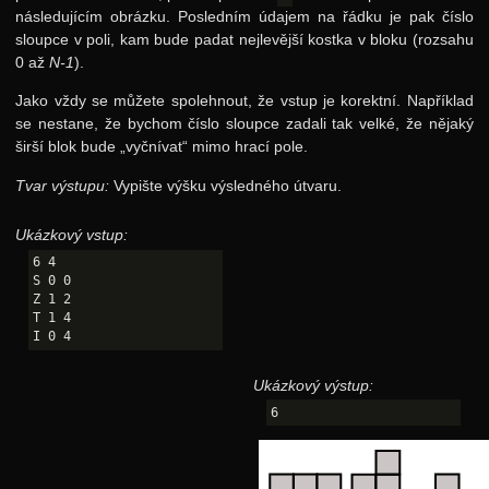
následujícím obrázku. Posledním údajem na řádku je pak číslo
sloupce v poli, kam bude padat nejlevější kostka v bloku (rozsahu
0 až
N-1
).
Jako vždy se můžete spolehnout, že vstup je korektní. Například
se nestane, že bychom číslo sloupce zadali tak velké, že nějaký
širší blok bude „vyčnívat“ mimo hrací pole.
Tvar výstupu:
Vypište výšku výsledného útvaru.
Ukázkový vstup:
6 4

S 0 0

Z 1 2

T 1 4

Ukázkový výstup: