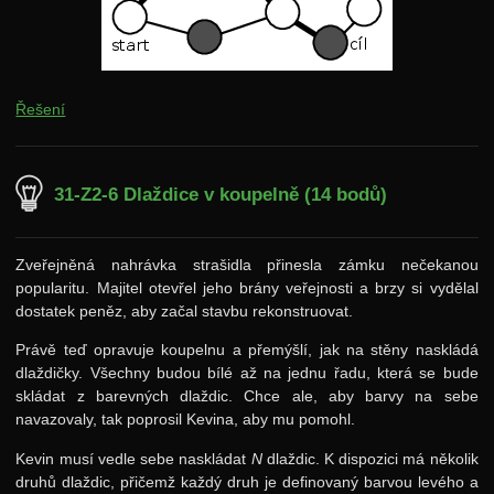
Řešení
31-Z2-6 Dlaždice v koupelně (14 bodů)
Zveřejněná nahrávka strašidla přinesla zámku nečekanou
popularitu. Majitel otevřel jeho brány veřejnosti a brzy si vydělal
dostatek peněz, aby začal stavbu rekonstruovat.
Právě teď opravuje koupelnu a přemýšlí, jak na stěny naskládá
dlaždičky. Všechny budou bílé až na jednu řadu, která se bude
skládat z barevných dlaždic. Chce ale, aby barvy na sebe
navazovaly, tak poprosil Kevina, aby mu pomohl.
Kevin musí vedle sebe naskládat
N
dlaždic. K dispozici má několik
druhů dlaždic, přičemž každý druh je definovaný barvou levého a