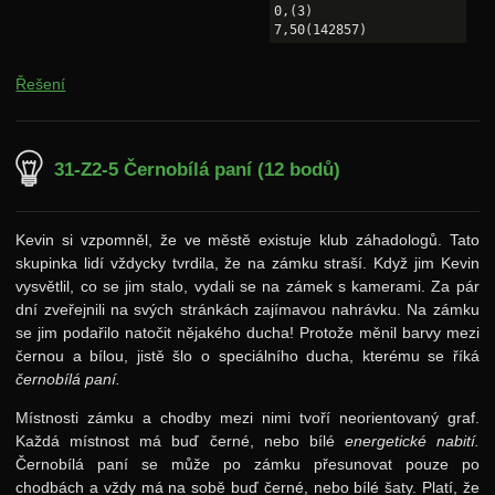
0,(3)

Řešení
31-Z2-5 Černobílá paní (12 bodů)
Kevin si vzpomněl, že ve městě existuje klub záhadologů. Tato
skupinka lidí vždycky tvrdila, že na zámku straší. Když jim Kevin
vysvětlil, co se jim stalo, vydali se na zámek s kamerami. Za pár
dní zveřejnili na svých stránkách zajímavou nahrávku. Na zámku
se jim podařilo natočit nějakého ducha! Protože měnil barvy mezi
černou a bílou, jistě šlo o speciálního ducha, kterému se říká
černobílá paní.
Místnosti zámku a chodby mezi nimi tvoří neorientovaný graf.
Každá místnost má buď černé, nebo bílé
energetické nabití.
Černobílá paní se může po zámku přesunovat pouze po
chodbách a vždy má na sobě buď černé, nebo bílé šaty. Platí, že