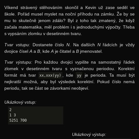
Víkend strávený stěhováním skončil a Kevin už zase seděl ve
škole. Pořád musel myslet na noční příhodu na zámku. Že by se
mu to skutečně jenom zdálo? Byl z toho tak zmatený, že když
začala matematika, měl problém i s jednoduchými výpočty. Třeba
s vypsáním zlomku v desetinném tvaru.
Tvar vstupu:
Dostanete číslo
N
. Na dalších
N
řádcích je vždy
dvojice čísel
A
a
B
, kde
A
je čitatel a
B
jmenovatel.
Tvar výstupu:
Pro každou dvojici vypište na samostatný řádek
zlomek v desetinném tvaru s vyznačenou periodou. Korektní
formát má tvar
, kde
je perioda. Ta musí být
xx,xxx(yy)
yy
nejkratší možná, aby byl výsledek korektní. Pokud číslo nemá
periodu, tak se část se závorkami neobjeví.
Ukázkový vstup:
2

1 3

Ukázkový výstup: