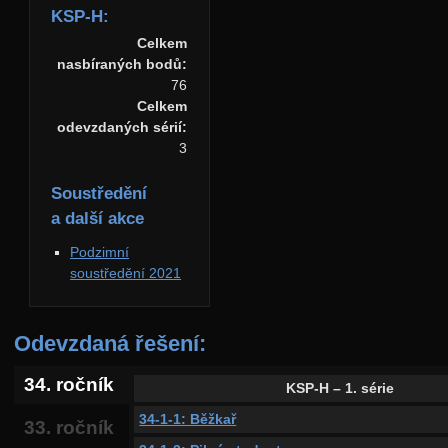
KSP-H:
Celkem
nasbíraných bodů:
76
Celkem
odevzdaných sérií:
3
Soustředění
a další akce
Podzimní
soustředění 2021
Odevzdaná řešení:
34. ročník
KSP-H – 1. série
34-1-1: Běžkař
33. ročník