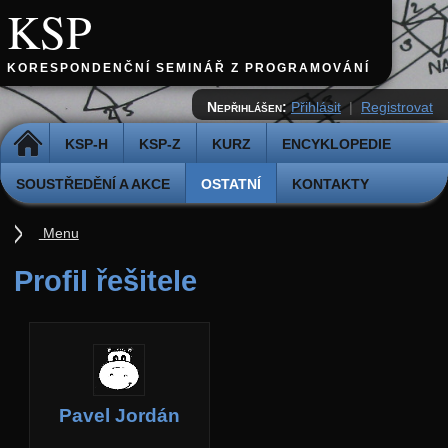
KSP
KORESPONDENČNÍ SEMINÁŘ Z PROGRAMOVÁNÍ
Nepřihlášen:
Přihlásit
|
Registrovat
DOMŮ
KSP-H
KSP-Z
KURZ
ENCYKLOPEDIE
SOUSTŘEDĚNÍ A AKCE
OSTATNÍ
KONTAKTY
Menu
Ostatní
Profil řešitele
Cvičiště
Archiv novinek
API
Profil
Pavel Jordán
Účet