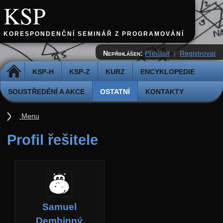
KSP
KORESPONDENČNÍ SEMINÁŘ Z PROGRAMOVÁNÍ
Nepřihlášen:
Přihlásit
|
Registrovat
DOMŮ
KSP-H
KSP-Z
KURZ
ENCYKLOPEDIE
SOUSTŘEDĚNÍ A AKCE
OSTATNÍ
KONTAKTY
Menu
Ostatní
Profil řešitele
Cvičiště
Archiv novinek
API
Profil
Samuel
Účet
Dembinný