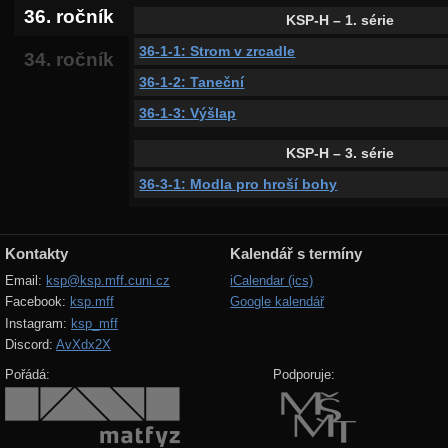
36. ročník
KSP-H – 1. série
36-1-1: Strom v zrcadle
34. ročník
36-1-2: Taneční
36-1-3: Výšlap
KSP-H – 3. série
36-3-1: Modla pro hroší bohy
Kontakty
Kalendář s termíny
Email:
ksp@ksp.mff.cuni.cz
iCalendar (ics)
Facebook:
ksp.mff
Google kalendář
Instagram:
ksp_mff
Discord:
AvXdx2X
Pořádá:
Podporuje: