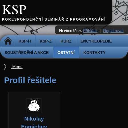
KSP
KORESPONDENČNÍ SEMINÁŘ Z PROGRAMOVÁNÍ
Nepřihlášen:
Přihlásit
|
Registrovat
DOMŮ
KSP-H
KSP-Z
KURZ
ENCYKLOPEDIE
SOUSTŘEDĚNÍ A AKCE
OSTATNÍ
KONTAKTY
Menu
Ostatní
Profil řešitele
Cvičiště
Archiv novinek
API
Profil
Nikolay
Účet
Fomichev