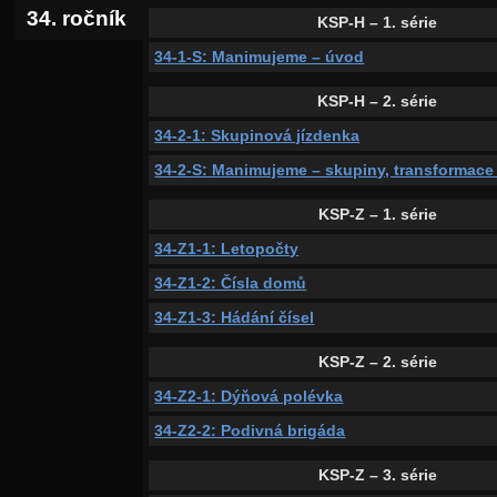
34. ročník
KSP-H – 1. série
34-1-S: Manimujeme – úvod
KSP-H – 2. série
34-2-1: Skupinová jízdenka
34-2-S: Manimujeme – skupiny, transformace
KSP-Z – 1. série
34-Z1-1: Letopočty
34-Z1-2: Čísla domů
34-Z1-3: Hádání čísel
KSP-Z – 2. série
34-Z2-1: Dýňová polévka
34-Z2-2: Podivná brigáda
KSP-Z – 3. série