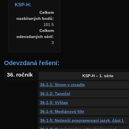
KSP-H:
Celkem
nasbíraných bodů:
101.5
Celkem
odevzdaných sérií:
3
Odevzdaná řešení:
36. ročník
KSP-H – 1. série
36-1-1: Strom v zrcadle
36-1-2: Taneční
36-1-3: Výšlap
36-1-4: Mediánový filtr
36-1-5: Nejlepší programovací jazyk, část I.