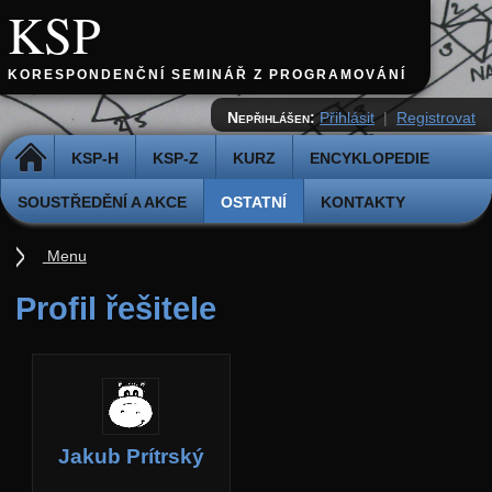
KSP
KORESPONDENČNÍ SEMINÁŘ Z PROGRAMOVÁNÍ
Nepřihlášen:
Přihlásit
|
Registrovat
DOMŮ
KSP-H
KSP-Z
KURZ
ENCYKLOPEDIE
SOUSTŘEDĚNÍ A AKCE
OSTATNÍ
KONTAKTY
Menu
Ostatní
Profil řešitele
Cvičiště
Archiv novinek
API
Profil
Jakub Prítrský
Účet