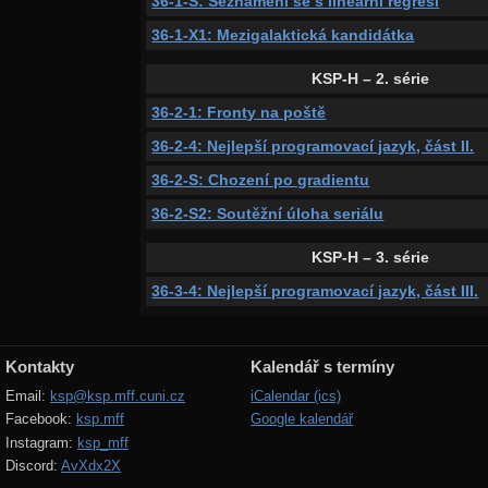
36-1-S: Seznámení se s lineární regresí
36-1-X1: Mezigalaktická kandidátka
KSP-H – 2. série
36-2-1: Fronty na poště
36-2-4: Nejlepší programovací jazyk, část II.
36-2-S: Chození po gradientu
36-2-S2: Soutěžní úloha seriálu
KSP-H – 3. série
36-3-4: Nejlepší programovací jazyk, část III.
Kontakty
Kalendář s termíny
Email:
ksp@ksp.mff.cuni.cz
iCalendar (ics)
Facebook:
ksp.mff
Google kalendář
Instagram:
ksp_mff
Discord:
AvXdx2X