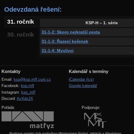
Odevzdaná řešení:
31. ročník
KSP-H – 1. série
31-1-2: Skoro nejkratší cesta
30. ročník
31-1-3: Řazení kořenek
31-1-4: Myslivci
Kontakty
Kalendář s termíny
Email:
ksp@ksp.mff.cuni.cz
iCalendar (ics)
Facebook:
ksp.mff
Google kalendář
Instagram:
ksp_mff
Discord:
AvXdx2X
Pořádá:
Podporuje:
Realizace projektu byla podpořena Ministerstvem školství, mládeže a tělovýchovy.