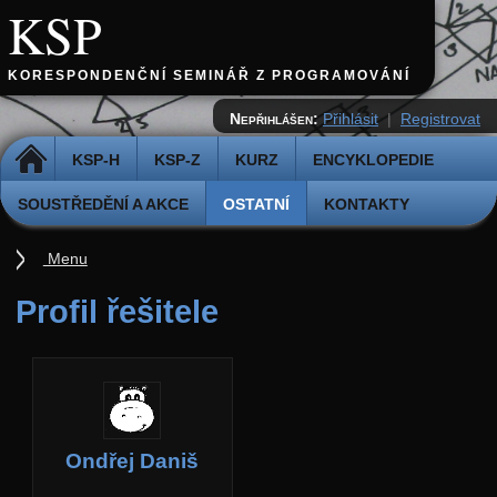
KSP
KORESPONDENČNÍ SEMINÁŘ Z PROGRAMOVÁNÍ
Nepřihlášen:
Přihlásit
|
Registrovat
DOMŮ
KSP-H
KSP-Z
KURZ
ENCYKLOPEDIE
SOUSTŘEDĚNÍ A AKCE
OSTATNÍ
KONTAKTY
Menu
Ostatní
Profil řešitele
Cvičiště
Archiv novinek
API
Profil
Ondřej Daniš
Účet