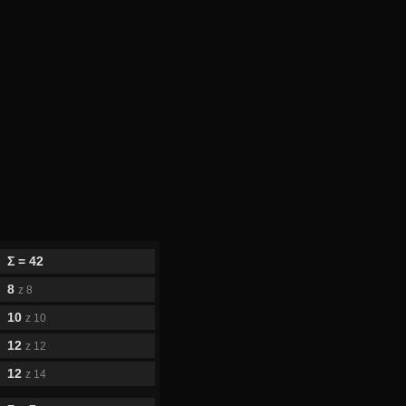
Σ = 42
8
z 8
10
z 10
12
z 12
12
z 14