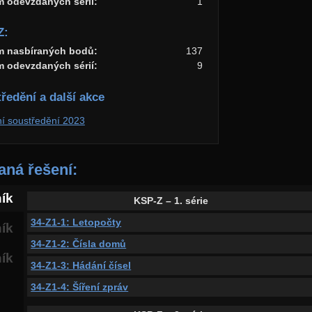
m odevzdaných sérií:
1
Z:
m nasbíraných bodů:
137
m odevzdaných sérií:
9
ředění a další akce
ní soustředění 2023
ná řešení:
ník
KSP-Z – 1. série
34-Z1-1: Letopočty
ník
34-Z1-2: Čísla domů
ník
34-Z1-3: Hádání čísel
34-Z1-4: Šíření zpráv