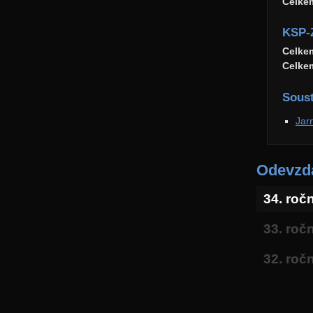
Celke
KSP-
Celke
Celke
Soust
Jar
Odevzda
34. roč
33. roč
32. roč