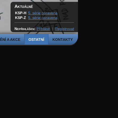
Aktuálně
KSP-H
5. série opravena
KSP-Z
5. série opravena
Nepřihlášen:
Přihlásit
|
Registrovat
NÍ A AKCE
OSTATNÍ
KONTAKTY