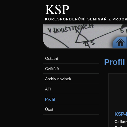
KSP
KORESPONDENČNÍ SEMINÁŘ Z PROG
DOMŮ
Ostatní
Profil
Cvičiště
Archiv novinek
API
Profil
Účet
KSP-
Celke