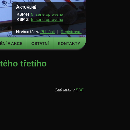
Aktuálně
KSP-H
5. série opravena
KSP-Z
5. série opravena
Nepřihlášen:
Přihlásit
|
Registrovat
NÍ A AKCE
OSTATNÍ
KONTAKTY
tého třetího
Celý leták v
PDF
.