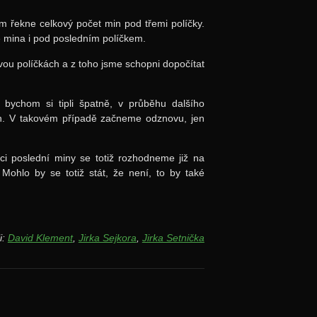
 řekne celkový počet min pod třemi políčky.
je mina i pod posledním políčkem.
ou políčkách a z toho jsme schopni dopočítat
bychom si tipli špatně, v průběhu dalšího
. V takovém případě začneme odznovu, jen
i poslední miny se totiž rozhodneme již na
Mohlo by se totiž stát, že není, to by také
i:
David Klement
,
Jirka Sejkora
,
Jirka Setnička