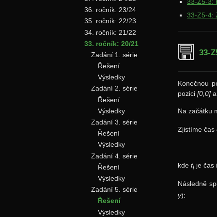
33-Z5-3: 
36. ročník: 23/24
33-Z5-4:
35. ročník: 22/23
34. ročník: 21/22
33. ročník: 20/21
33-Z
Zadání 1. série
Řešení
Výsledky
Konečnou po
Zadání 2. série
pozici
[0,0]
a
Řešení
Na začátku 
Výsledky
Zadání 3. série
Zjistíme čas
Řešení
Výsledky
Zadání 4. série
kde
t
je čas
Řešení
i
Výsledky
Následně sp
Zadání 5. série
y
):
Řešení
Výsledky