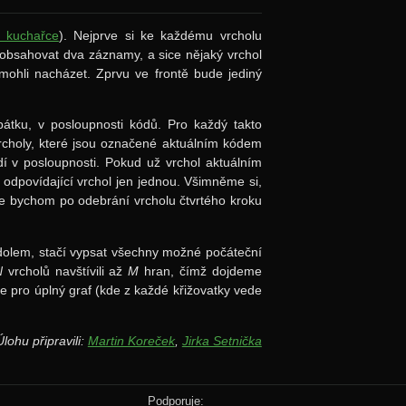
é kuchařce
). Nejprve si ke každému vrcholu
e obsahovat dva záznamy, a sice nějaký vrchol
mohli nacházet. Zprvu ve frontě bude jediný
tku, v posloupnosti kódů. Pro každý takto
rcholy, které jsou označené aktuálním kódem
dí v posloupnosti. Pokud už vrchol aktuálním
odpovídající vrchol jen jednou. Všimněme si,
že bychom po odebrání vrcholu čtvrtého kroku
 dolem, stačí vypsat všechny možné počáteční
N
vrcholů navštívili až
M
hran, čímž dojdeme
 pro úplný graf (kde z každé křižovatky vede
Úlohu připravili:
Martin Koreček
,
Jirka Setnička
Podporuje: