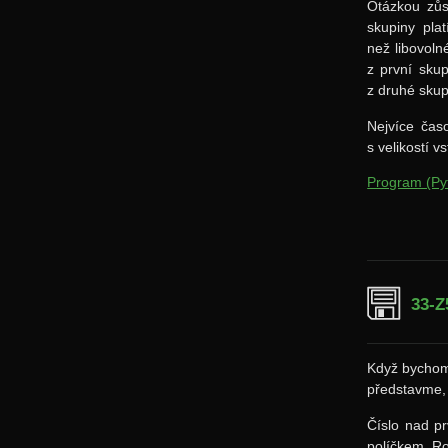
Otázkou zůs
skupiny plat
než libovoln
z první skup
z druhé skup
Nejvíce čas
s velikostí v
Program (Py
33-Z
Když bychom 
představme, 
Číslo nad p
políčkem. R