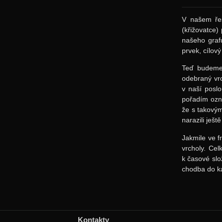
V našem řeš
(křižovatce
našeho graf
prvek, cílový
Teď budeme 
odebraný vr
v naší poslo
pořadím ozna
že s takovým
narazili ješt
Jakmile ve f
vrcholy. Ce
k časové slo
chodba do ka
Kontakty