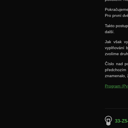
Pokračujeme
Pro první dv
Takto postup
další.
Jak však vy
vyplňování 
zvolíme dru
Číslo nad p
předchozím 
znamenalo, ž
Program (Py
33-Z5