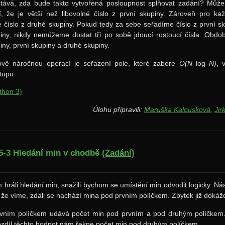
tává, zda bude takto vytvořená posloupnost splňovat zadání? Může
í, že je větší než libovolné číslo z první skupiny. Zároveň pro ka
é číslo z druhé skupiny. Pokud tedy za sebe seřadíme číslo z první sk
iny, nikdy nemůžeme dostat tři po sobě jdoucí rostoucí čísla. Obdobné 
iny, první skupiny a druhé skupiny.
ově náročnou operací je seřazení pole, které zabere
O(N
log
N)
, 
stupu.
thon 3)
Úlohu připravili:
Maruška Kalousková
,
Jir
5-3 Hledání min v chodbě
(Zadání)
hráli hledání min, snažili bychom se umístění min odvodit logicky. N
že víme, zdali se nachází mina pod prvním políčkem. Zbytek již dokáž
rvním políčkem udává počet min pod prvním a pod druhým políčkem.
ozdíl těchto hodnot nám řekne počet min pod druhým políčkem.