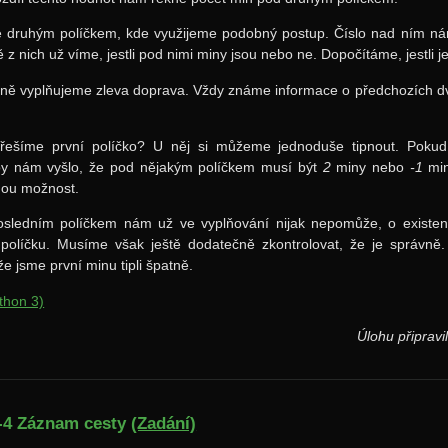
 druhým políčkem, kde využijeme podobný postup. Číslo nad ním nám
ě z nich už víme, jestli pod nimi miny jsou nebo ne. Dopočítáme, jestli 
ně vyplňujeme zleva doprava. Vždy známe informace o předchozích dv
řešíme první políčko? U něj si můžeme jednoduše tipnout. Pokud 
by nám vyšlo, že pod nějakým políčkem musí být
2
miny nebo
-1
min
hou možnost.
osledním políčkem nám už ve vyplňování nijak nepomůže, o existenc
políčku. Musíme však ještě dodatečně zkontrolovat, že je správně. 
e jsme první minu tipli špatně.
thon 3)
Úlohu připravil
-4 Záznam cesty
(Zadání)