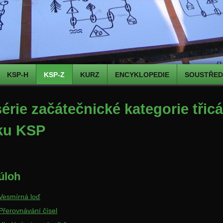
KSP-H
KSP-Z
KURZ
ENCYKLOPEDIE
SOUSTŘEDĚ
série začátečnické kategorie třicá
ku KSP
úloh
Vesmírná loď
Přerovnávání čísel