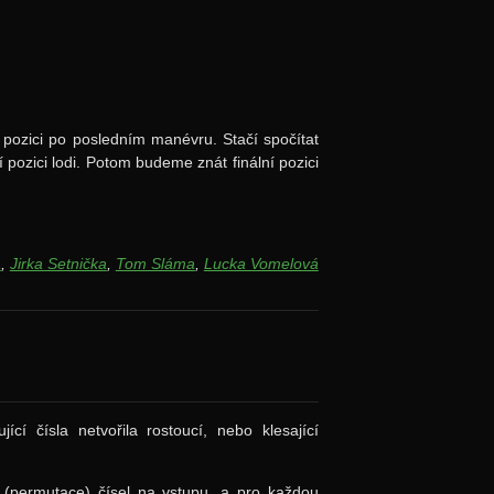
a pozici po posledním manévru. Stačí spočítat
ní pozici lodi. Potom budeme znát finální pozici
a
,
Jirka Setnička
,
Tom Sláma
,
Lucka Vomelová
cí čísla netvořila rostoucí, nebo klesající
(permutace) čísel na vstupu, a pro každou