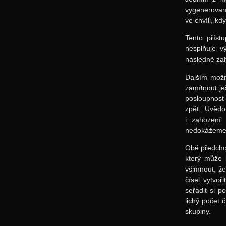
vygenerovano
ve chvíli, k
Tento příst
nesplňuje v
následně za
Dalším možn
zamítnout je
posloupnost 
zpět. Uvědo
i zahození
nedokážeme 
Obě předchoz
který může 
všimnout, že
čísel vytvoř
seřadit si p
lichý počet 
skupiny.