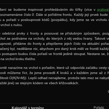
ení se budeme inspirovat prohledáváním do šířky (více v
grafov
) poznamenáme číslo
0
. Dále si pořídíme frontu. Každý její prvek bud
u a pořadí v posloupnosti kódů (pozpátku), kdy jsme se ve vrcholu 
 vrchol s nulou.
odebírat prvky z fronty a posouvat se příslušným způsobem, pozpá
chol se podíváme na vrcholy, do kterých z něj vedou hrany. Takové v
upnosti, přidáme do fronty a přepíšeme jejich číslo na aktuální pořa
čený byl, neděláme nic, abychom pro daný krok měli ve frontě každý 
 postupem budou čísla pořadí ve frontě jedině stoupat. Nestane se, 
ě na vrchol kroku třetího.
rontě narazíme na vrchol s pořadím, které už odpovídá začátku cesty
lkově můžeme říct, že jsme provedli
K
kroků a v každém jsme až z
žitosti
O(K(N+M))
. Lepší odhad nenajdeme, protože tato mez se nabyde
ždé jiné) se stejným kódem ve všech křižovatkách.
Kalendář s termíny
Pořádá: