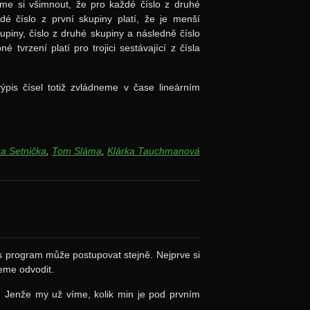
me si všimnout, že pro každé číslo z druhé
ždé číslo z první skupiny platí, že je menší
upiny, číslo z druhé skupiny a následně číslo
tvrzení platí pro trojici sestávající z čísla
výpis čísel totiž zvládneme v čase lineárním
ka Setnička
,
Tom Sláma
,
Klárka Tauchmanová
ás program může postupovat stejně. Nejprve si
eme odvodit.
 Jenže my už víme, kolik min je pod prvním