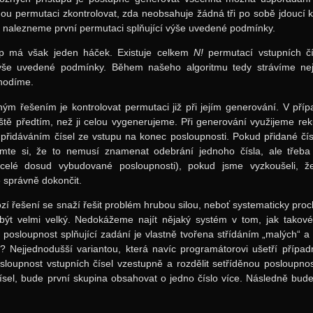
u permutaci zkontrolovat, zda neobsahuje žádná tři po sobě jdoucí kle
dy nalezneme první permutaci splňující výše uvedené podmínky.
up má však jeden háček. Existuje celkem
N!
permutací vstupních čí
ýše uvedené podmínky. Během našeho algoritmu tedy strávíme nej
hodíme.
ým řešením je kontrolovat permutaci již při jejím generování. V p
ště předtím, než ji celou vygenerujeme. Při generování využijeme re
přidáváním čísel ze vstupu na konec posloupnosti. Pokud přidané čísl
mte si, že to nemusí znamenat odebrání jednoho čísla, ale třeba 
 celé dosud vybudované posloupnosti), pokud jsme vyzkoušeli, 
správně dokončit.
í řešení se snaží řešit problém hrubou silou, neboť systematicky pro
být velmi velký. Nedokážeme najít nějaký systém v tom, jak takov
 posloupnost splňující zadání je vlastně tvořena střídáním „malých“ a 
it? Nejjednodušší variantou, která navíc programátorovi ušetří případ
osloupnost vstupních čísel vzestupně a rozdělit setříděnou posloup
čísel, bude první skupina obsahovat o jedno číslo více. Následně bude