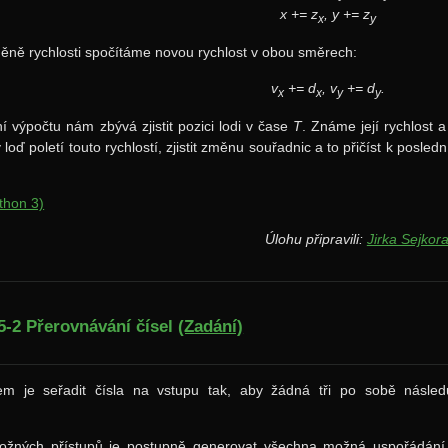
x += z
, y += z
x
y
ěně rychlosti spočítáme novou rychlost v obou směrech:
v
+= d
, v
+= d
.
x
x
y
y
 výpočtu nám zbývá zjistit pozici lodi v čase
T
. Známe její rychlost 
 loď poletí touto rychlostí, zjistit změnu souřadnic a to přičíst k posled
thon 3)
Úlohu připravili:
Jirka Sejkor
5-2 Přerovnávání čísel
(Zadání)
m je seřadit čísla na vstupu tak, aby žádná tři po sobě následují
.
žných přístupů je postupně generovat všechna možná uspořádání 