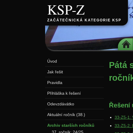
KSP-Z
ZAČÁTEČNICKÁ KATEGORIE KSP
DOMŮ
Úvod
Pátá 
Jak řešit
roční
Pravidla
Přihláška k řešení
Odevzdávátko
Řešení 
Aktuální ročník (38.)
33-Z5-1: 
Archiv starších ročníků
33-Z5-2: 
37. ročník: 24/25