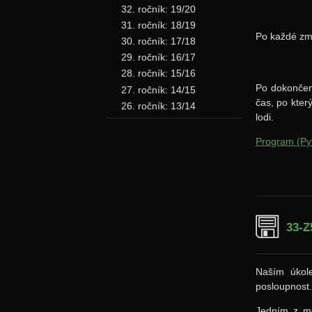
32. ročník: 19/20
31. ročník: 18/19
Po každé zm
30. ročník: 17/18
29. ročník: 16/17
28. ročník: 15/16
Po dokončení
27. ročník: 14/15
čas, po který
26. ročník: 13/14
lodi.
Program (Py
33-Z
Naším úkole
posloupnost
Jedním z mo