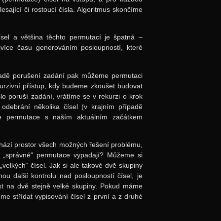
sající či rostoucí čísla. Algoritmus skončíme
sel a většina těchto permutací je špatná –
více času generováním posloupností, které
řípadě porušení zadání pak můžeme permutaci
kurzivní přístup, kdy budeme zkoušet budovat
o poruší zadání, vrátíme se v rekurzi o krok
odebrání několika čísel (v krajním případě
že permutace s naším aktuálním začátkem
chází prostor všech možných řešení problému,
é „správné“ permutace vypadají? Můžeme si
„velkých“ čísel. Jak si ale takové dvě skupiny
nou další kontrolu nad posloupností čísel, je
nost na dvě stejně velké skupiny. Pokud máme
me střídat vypisování čísel z první a z druhé