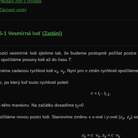
Hledání min v chodbě
 Záznam cesty
5-1 Vesmírná loď
(Zadání)
zici vesmírné lodi zjistíme tak, že budeme postupně počítat pozice
 spočítáme posuny lodi až do času
T
.
máme zadanou rychlost lodi
v
, v
. Nyní pro
n
změn rychlosti spočítáme
x
y
c
, po který loď touto rychlostí poletí:
c = t
- t
,
i
i-1
 i-tého manévru. Na začátku dosadíme
t
=0
.
0
očítáme novou pozici lodi. Stanovíme změnu v
x
-ové i
y
-ové (
z
, z
) s
x
y
z
= c ·v
, z
= c ·v
x
x
y
y