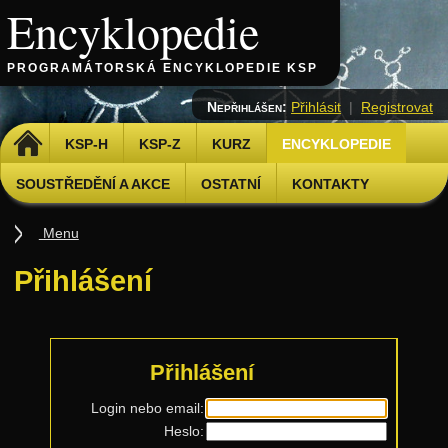
Encyklopedie
PROGRAMÁTORSKÁ ENCYKLOPEDIE KSP
Nepřihlášen:
Přihlásit
|
Registrovat
DOMŮ
KSP-H
KSP-Z
KURZ
ENCYKLOPEDIE
SOUSTŘEDĚNÍ A AKCE
OSTATNÍ
KONTAKTY
Menu
Úvod
Přihlášení
Základy
Základní algoritmy
Složitost
Přihlášení
Algoritmizační techniky
Login nebo email:
Heslo:
Binární vyhledávání