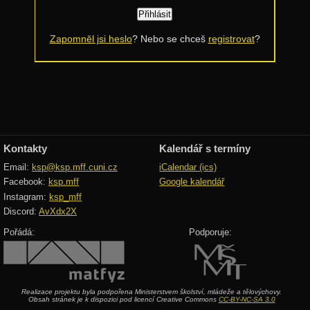
Rozděl a panuj
Dynamické programování
Zapomněl jsi heslo
? Nebo se chceš
registrovat
?
Datové struktury
Vyhledávací stromy
Hešování
Halda a cesty
Kontakty
Kalendář s termíny
Intervalové stromy
Email:
ksp@ksp.mff.cuni.cz
iCalendar (ics)
Treapy
Facebook:
ksp.mff
Google kalendář
Instagram:
ksp_mff
Algoritmy
Discord:
AvXdx2X
Třídění
Pořádá:
Podporuje:
Hledání v textu
Geometrie
Realizace projektu byla podpořena Ministerstvem školství, mládeže a tělovýchovy.
Obsah stránek je k dispozici pod licencí Creative Commons
CC-BY-NC-SA 3.0
Grafy