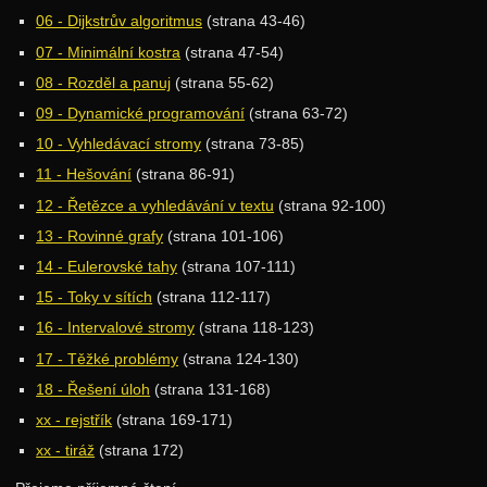
06 - Dijkstrův algoritmus
(strana 43-46)
Grafy
07 - Minimální kostra
(strana 47-54)
Minimální kostry
08 - Rozděl a panuj
(strana 55-62)
Rovinné grafy
09 - Dynamické programování
(strana 63-72)
Eulerovské tahy
10 - Vyhledávací stromy
(strana 73-85)
Toky v sítích
11 - Hešování
(strana 86-91)
12 - Řetězce a vyhledávání v textu
(strana 92-100)
Maximální párování
13 - Rovinné grafy
(strana 101-106)
Hopcroft-Karp
14 - Eulerovské tahy
(strana 107-111)
Matematika
15 - Toky v sítích
(strana 112-117)
Teorie čísel
16 - Intervalové stromy
(strana 118-123)
Pravděpodobnost
17 - Těžké problémy
(strana 124-130)
18 - Řešení úloh
(strana 131-168)
Vektory
xx - rejstřík
(strana 169-171)
Integrály
xx - tiráž
(strana 172)
Teorie složitosti