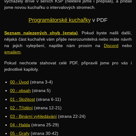
vycházely dříve v sériích KSP (některé jsme i přepsali), a přidali
Rozděl a panuj
jsme novou kuchařku o intervalových stromech.
Dynamické programování
Programátorské kuchařky
v PDF
Datové struktury
Seznam nalezených chyb (errata)
. Pokud byste našli další,
Vyhledávací stromy
nějaká část kuchařek vám přijde nesrozumitelná nebo máte návrh
na jejich vylepšení, napište nám prosím na
Discord
nebo
Hešování
emailem
.
Halda a cesty
Pokud nechcete stahovat celé PDF, připravili jsme pro vás i
Intervalové stromy
jednotlivé kapiloly.
Treapy
00 - Úvod
(strana 3-4)
Algoritmy
00 - obsah
(strana 5)
01 - Složitost
(strana 6-11)
Třídění
02 - Třídění
(strana 12-21)
Hledání v textu
03 - Binární vyhledávání
(strana 22-24)
Geometrie
04 - Halda
(strana 25-29)
Grafy
05 - Grafy
(strana 30-42)