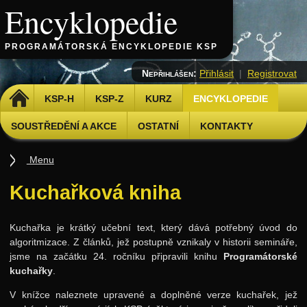
Encyklopedie
PROGRAMÁTORSKÁ ENCYKLOPEDIE KSP
Nepřihlášen:
Přihlásit
|
Registrovat
DOMŮ
KSP-H
KSP-Z
KURZ
ENCYKLOPEDIE
SOUSTŘEDĚNÍ A AKCE
OSTATNÍ
KONTAKTY
Menu
Úvod
Kuchařková kniha
Základy
Základní algoritmy
Kuchařka je krátký učební text, který dává potřebný úvod do
algoritmizace. Z článků, jež postupně vznikaly v historii semináře,
Složitost
jsme na začátku 24. ročníku připravili knihu
Programátorské
kuchařky
.
Algoritmizační techniky
V knížce naleznete upravené a doplněné verze kuchařek, jež
Binární vyhledávání