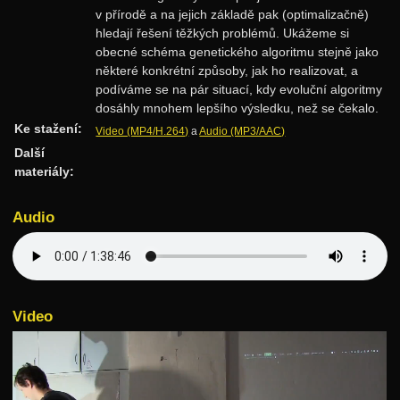
v přírodě a na jejich základě pak (optimalizačně)
Rozděl a panuj
hledají řešení těžkých problémů. Ukážeme si
Dynamické programování
obecné schéma genetického algoritmu stejně jako
některé konkrétní způsoby, jak ho realizovat, a
Datové struktury
podíváme se na pár situací, kdy evoluční algoritmy
dosáhly mnohem lepšího výsledku, než se čekalo.
Vyhledávací stromy
Ke stažení:
Video (MP4/H.264)
a
Audio (MP3/AAC)
Hešování
Další
materiály:
Halda a cesty
Intervalové stromy
Audio
Treapy
Algoritmy
Třídění
Video
Hledání v textu
Geometrie
Grafy