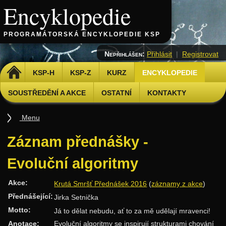
Encyklopedie
PROGRAMÁTORSKÁ ENCYKLOPEDIE KSP
Nepřihlášen:
Přihlásit
|
Registrovat
DOMŮ
KSP-H
KSP-Z
KURZ
ENCYKLOPEDIE
SOUSTŘEDĚNÍ A AKCE
OSTATNÍ
KONTAKTY
Menu
Úvod
Záznam přednášky -
Základy
Evoluční algoritmy
Základní algoritmy
Akce:
Krutá Smršť Přednášek 2016
(
záznamy z akce
)
Složitost
Přednášející:
Jirka Setnička
Algoritmizační techniky
Motto:
Já to dělat nebudu, ať to za mě udělají mravenci!
Binární vyhledávání
Anotace:
Evoluční algoritmy se inspirují strukturami chování