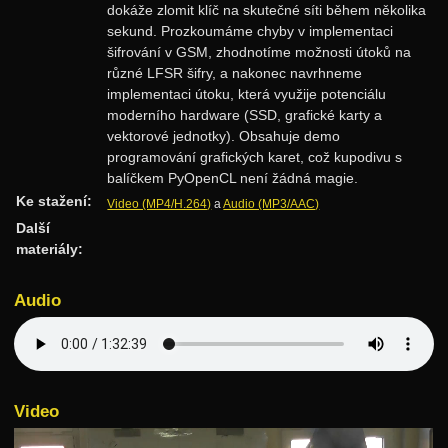
dokáže zlomit klíč na skutečné síti během několika
Rozděl a panuj
sekund. Prozkoumáme chyby v implementaci
šifrování v GSM, zhodnotíme možnosti útoků na
Dynamické programování
různé LFSR šifry, a nakonec navrhneme
Datové struktury
implementaci útoku, která využije potenciálu
moderního hardware (SSD, grafické karty a
Vyhledávací stromy
vektorové jednotky). Obsahuje demo
programování grafických karet, což kupodivu s
Hešování
balíčkem PyOpenCL není žádná magie.
Halda a cesty
Ke stažení:
Video (MP4/H.264)
a
Audio (MP3/AAC)
Intervalové stromy
Další
materiály:
Treapy
Algoritmy
Audio
Třídění
Hledání v textu
Geometrie
Video
Grafy