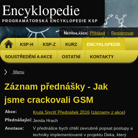
Encyklopedie
PROGRAMÁTORSKÁ ENCYKLOPEDIE KSP
Nepřihlášen:
Přihlásit
|
Registrovat
DOMŮ
KSP-H
KSP-Z
KURZ
ENCYKLOPEDIE
SOUSTŘEDĚNÍ A AKCE
OSTATNÍ
KONTAKTY
Menu
Úvod
Záznam přednášky - Jak
Základy
jsme crackovali GSM
Základní algoritmy
Akce:
Krutá Smršť Přednášek 2016
(
záznamy z akce
)
Složitost
Přednášející:
Jenda Hrach
Algoritmizační techniky
Anotace:
V přednášce bych chtěl zevrubně popsat postupy a
Binární vyhledávání
techniky implementované v projektu Deka, který