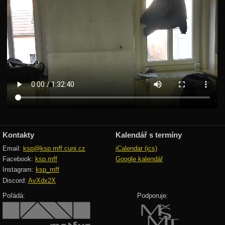
Grafy
Minimální kostry
Rovinné grafy
Eulerovské tahy
Toky v sítích
Maximální párování
Hopcroft-Karp
Matematika
Kontakty
Kalendář s termíny
Teorie čísel
Email:
ksp@ksp.mff.cuni.cz
iCalendar (ics)
Facebook:
ksp.mff
Google kalendář
Pravděpodobnost
Instagram:
ksp_mff
Discord:
AvXdx2X
Vektory
Pořádá:
Podporuje:
Integrály
Teorie složitosti