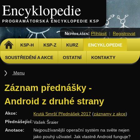
Encyklopedie
PROGRAMÁTORSKÁ ENCYKLOPEDIE KSP
Nepřihlášen:
Přihlásit
|
Registrovat
DOMŮ
KSP-H
KSP-Z
KURZ
ENCYKLOPEDIE
SOUSTŘEDĚNÍ A AKCE
OSTATNÍ
KONTAKTY
Menu
Úvod
Záznam přednášky -
Základy
Android z druhé strany
Základní algoritmy
Akce:
Krutá Smršť Přednášek 2017
(
záznamy z akce
)
Složitost
Přednášející:
Vašek Šraier
Algoritmizační techniky
Anotace:
Nejpoužívanější operační systém na světe nejen
Binární vyhledávání
jako pouhý uživatel. Jak vlastně Android funguje?