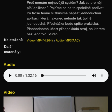
Proč nemám nejnovější systém? Jak se pro něj
Rozděl a panuj
píší aplikace? Pojďme se na to společně podívat!
Po troše teorie si zkusíme napsat jednoduchou
Dynamické programování
aplikaci, která nakonec nebude tak úplně
Datové struktury
jednoduchá. Přednáška bude spíše praktická.
Plnohodnotná účast předpokládá stroj, na kterém
Vyhledávací stromy
běží Android Studio.
Hešování
Ke stažení:
Video (MP4/H.264)
a
Audio (MP3/AAC)
Další
Halda a cesty
materiály:
Intervalové stromy
Audio
Treapy
Algoritmy
Třídění
Hledání v textu
Video
Geometrie
Grafy