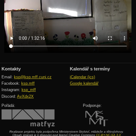
Grafy
Minimální kostry
Rovinné grafy
Eulerovské tahy
Toky v sítích
Maximální párování
Hopcroft-Karp
Kontakty
Kalendář s termíny
Email:
ksp@ksp.mff.cuni.cz
iCalendar (ics)
Matematika
Facebook:
ksp.mff
Google kalendář
Teorie čísel
Instagram:
ksp_mff
Discord:
AvXdx2X
Pravděpodobnost
Pořádá:
Podporuje:
Vektory
Integrály
Teorie složitosti
Realizace projektu byla podpořena Ministerstvem školství, mládeže a tělovýchovy.
Obsah stránek je k dispozici pod licencí Creative Commons
CC-BY-NC-SA 3.0